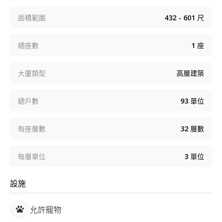
面積範圍
432 - 601
尺
總座數
1
座
大廈類型
高層建築
總戶數
93
單位
每座層數
32
層數
每層單位
3
單位
設施
允許寵物