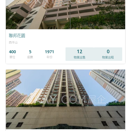
聯邦花園
西半山
12
0
400
5
1971
單位
座數
年份
物業出售
物業出租