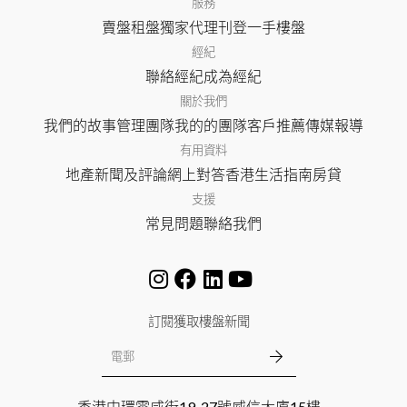
服務
賣盤
租盤
獨家代理
刊登
一手樓盤
經紀
聯絡經紀
成為經紀
關於我們
我們的故事
管理團隊
我的的團隊
客戶推薦
傳媒報導
有用資料
地產新聞及評論
網上對答
香港生活指南
房貸
支援
常見問題
聯絡我們
訂閱獲取樓盤新聞
香港中環雲咸街19-27號威信大廈15樓