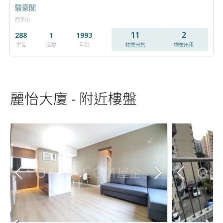
駿豪閣
西半山
11
2
288
1
1993
單位
座數
年份
物業出售
物業出租
麗怡大廈 - 附近樓盤