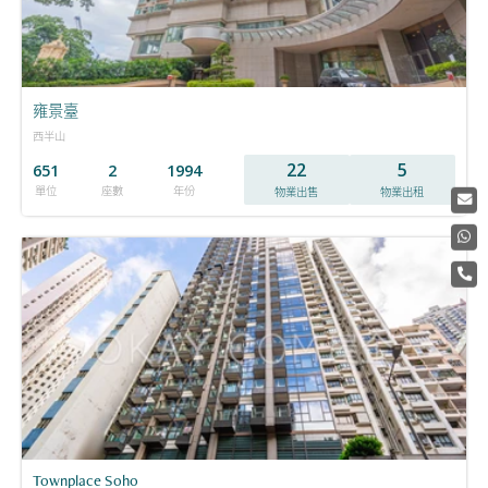
雍景臺
西半山
22
5
651
2
1994
單位
座數
年份
物業出售
物業出租
Townplace Soho