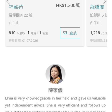
HK$1,200萬
福熙苑
龍騰閣
羅便臣道 22 號
旭龢道 5 號
西半山
西半山
610
1
1
1,216
查詢
尺
(
實
)
睡房
浴室
尺
(
實
)
更新日期
:
01.07.2026
更新日期
:
24.07
陳家儀
Elma is very knowledgeable in her field and gave us valuable
yet independent advice. She is very efficient and follows up