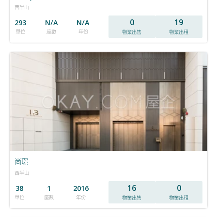
西半山
0
19
293
N/A
N/A
單位
座數
年份
物業出售
物業出租
尚璟
西半山
16
0
38
1
2016
單位
座數
年份
物業出售
物業出租