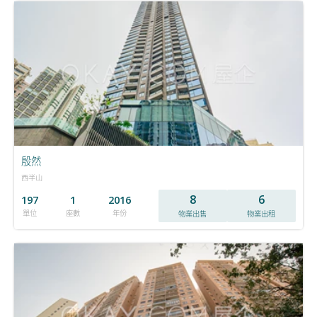
殷然
西半山
8
6
197
1
2016
單位
座數
年份
物業出售
物業出租