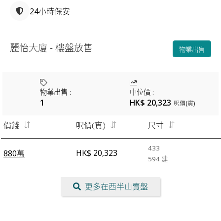
24小時保安
麗怡大廈 - 樓盤放售
物業出售
物業出售
:
中位價
:
1
HK$ 20,323
呎價(實)
價錢
呎價(實)
尺寸
433
HK$ 20,323
880萬
594
建
更多在西半山賣盤