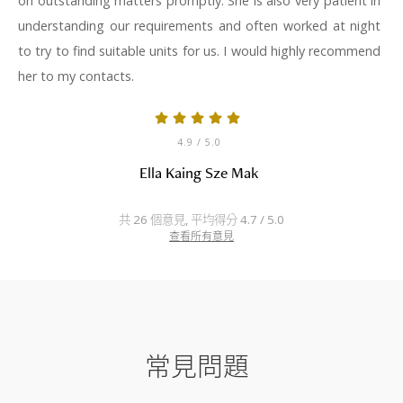
on outstanding matters promptly. She is also very patient in
understanding our requirements and often worked at night
to try to find suitable units for us. I would highly recommend
her to my contacts.
4.9
/ 5.0
Ella Kaing Sze Mak
共 26 個意見, 平均得分 4.7 / 5.0
查看所有意見
常見問題