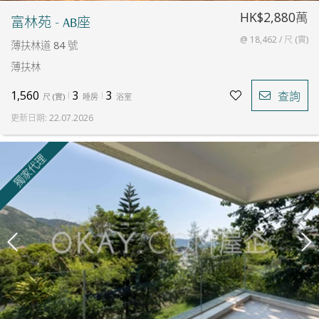
HK$2,880萬
富林苑 - AB座
@ 18,462 / 尺 (實)
薄扶林道 84 號
薄扶林
1,560
3
3
查詢
尺
(
實
)
睡房
浴室
更新日期
:
22.07.2026
獨家代理