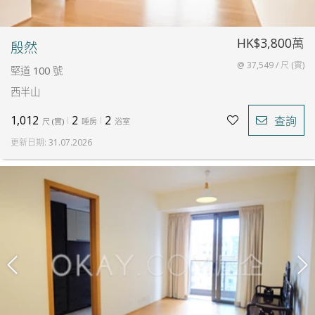
HK$3,800萬
殷然
@ 37,549 / 尺 (實)
堅道 100 號
西半山
1,012
2
2
查詢
尺
(
實
)
睡房
浴室
更新日期
:
31.07.2026