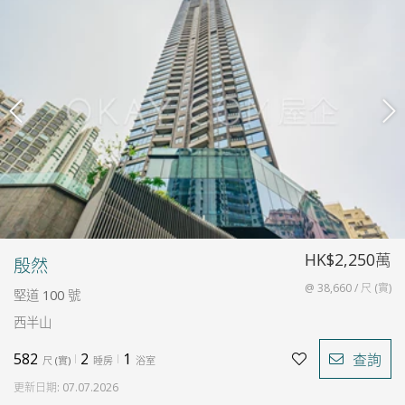
HK$2,250萬
殷然
@ 38,660 / 尺 (實)
堅道 100 號
西半山
582
2
1
查詢
尺
(
實
)
睡房
浴室
更新日期
:
07.07.2026