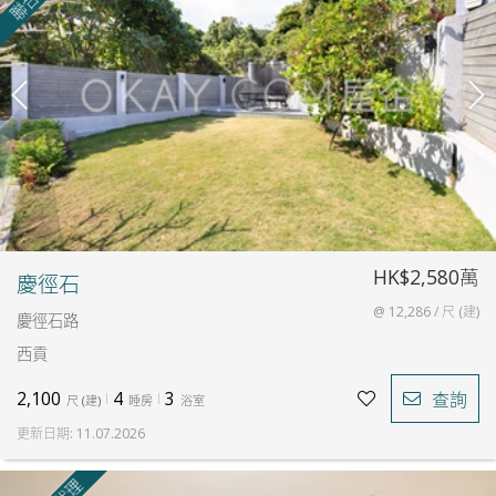
HK$2,580萬
慶徑石
@ 12,286 / 尺 (建)
慶徑石路
西貢
2,100
4
3
查詢
尺
(
建
)
睡房
浴室
更新日期
:
11.07.2026