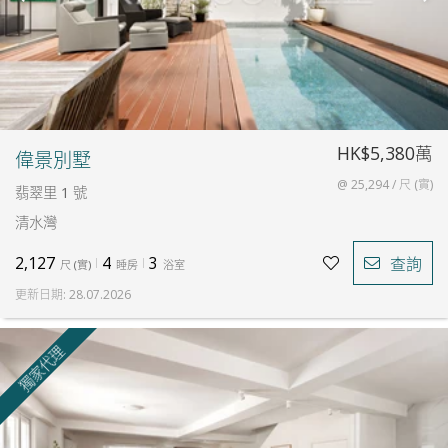
HK$5,380萬
偉景別墅
@ 25,294 / 尺 (實)
翡翠里 1 號
清水灣
2,127
4
3
查詢
尺
(
實
)
睡房
浴室
更新日期
:
28.07.2026
獨家代理