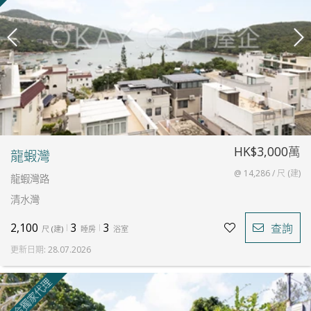
HK$3,000萬
龍蝦灣
@ 14,286 / 尺 (建)
龍蝦灣路
清水灣
2,100
3
3
查詢
尺
(
建
)
睡房
浴室
更新日期
:
28.07.2026
聯合獨家代理