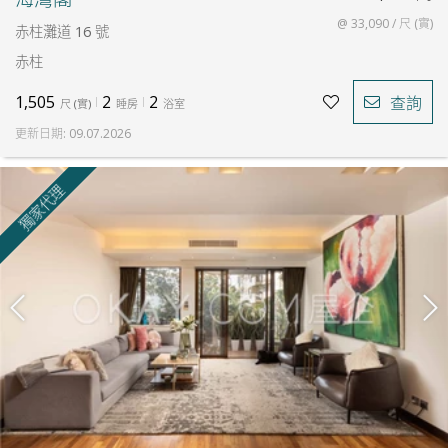
@ 33,090 / 尺 (實)
赤柱灘道 16 號
赤柱
1,505
2
2
查詢
尺
(
實
)
睡房
浴室
更新日期
:
09.07.2026
獨家代理