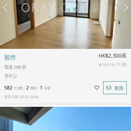
HK$2,300萬
殷然
@ 39,519 / 尺 (實)
堅道 100 號
西半山
582
2
1
查詢
尺
(
實
)
睡房
浴室
更新日期
:
07.07.2026