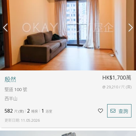
HK$1,700萬
殷然
@ 29,210 / 尺 (實)
堅道 100 號
西半山
582
2
1
查詢
尺
(
實
)
睡房
浴室
更新日期
:
11.05.2026