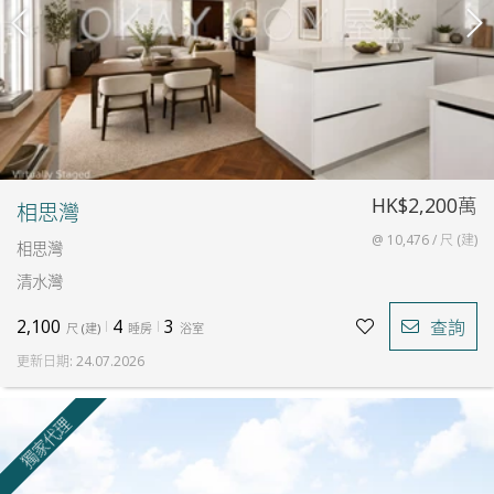
HK$2,200萬
相思灣
@ 10,476 / 尺 (建)
相思灣
清水灣
2,100
4
3
查詢
尺
(
建
)
睡房
浴室
更新日期
:
24.07.2026
獨家代理