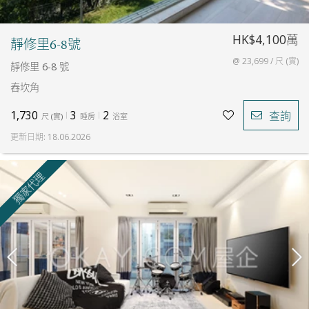
HK$4,100萬
靜修里6-8號
@ 23,699 / 尺 (實)
靜修里 6-8 號
舂坎角
1,730
3
2
查詢
尺
(
實
)
睡房
浴室
更新日期
:
18.06.2026
獨家代理