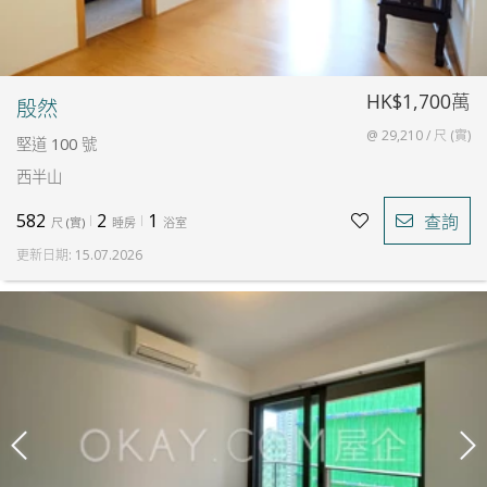
HK$1,700萬
殷然
@ 29,210 / 尺 (實)
堅道 100 號
西半山
582
2
1
查詢
尺
(
實
)
睡房
浴室
更新日期
:
15.07.2026