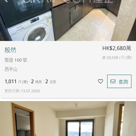
HK$2,680萬
殷然
@ 26,508 / 尺 (實)
堅道 100 號
西半山
1,011
2
2
查詢
尺
(
實
)
睡房
浴室
更新日期
:
13.07.2026