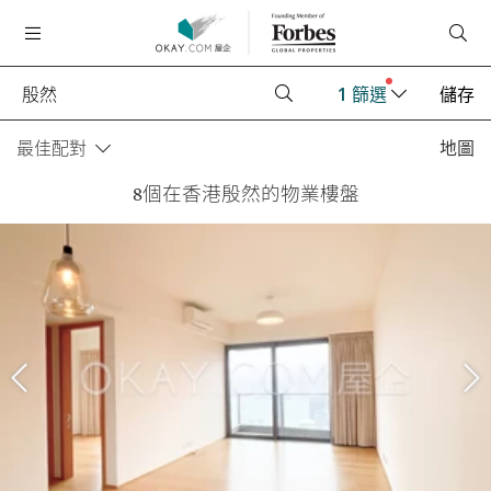
1
篩選
儲存
最佳配對
地圖
8個在香港殷然的物業樓盤