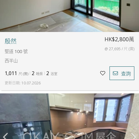
HK$2,800萬
殷然
@ 27,695 / 尺 (實)
堅道 100 號
西半山
1,011
2
2
查詢
尺
(
實
)
睡房
浴室
更新日期
:
10.07.2026