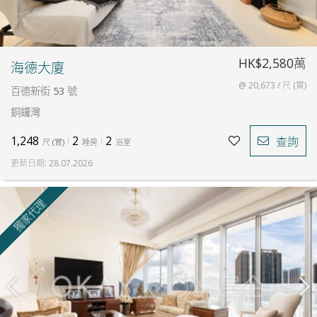
HK$2,580萬
海德大廈
@ 20,673 / 尺 (實)
百德新街 53 號
銅鑼灣
1,248
2
2
查詢
尺
(
實
)
睡房
浴室
更新日期
:
28.07.2026
獨家代理