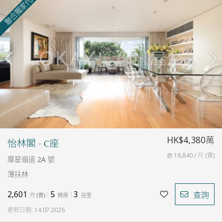
聯合獨家代理
HK$4,380萬
怡林閣 - C座
@ 16,840 / 尺 (實)
摩星嶺道 2A 號
薄扶林
2,601
5
3
查詢
尺
(
實
)
睡房
浴室
更新日期
:
14.07.2026