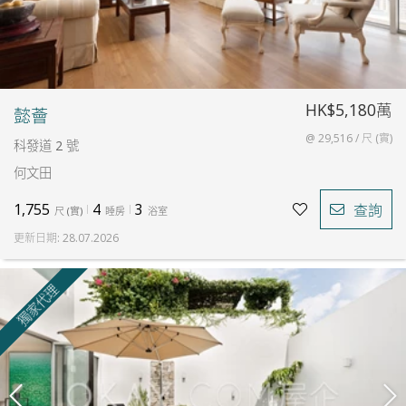
HK$5,180萬
懿薈
@ 29,516 / 尺 (實)
科發道 2 號
何文田
1,755
4
3
查詢
尺
(
實
)
睡房
浴室
更新日期
:
28.07.2026
獨家代理