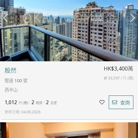
HK$3,400萬
殷然
@ 33,597 / 尺 (實)
堅道 100 號
西半山
1,012
2
2
查詢
尺
(
實
)
睡房
浴室
更新日期
:
04.06.2026