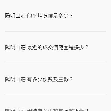
摘星樓
陽明山莊 的平均呎價是多少？
13座
查看更多
14座
查看更多
15座
查看更多
陽明山莊 最近的成交價範圍是多少？
環翠軒
9座
查看更多
陽明山莊 有多少伙數及座數？
10座
查看更多
陽明山莊 現時有多少放售及放租盤？