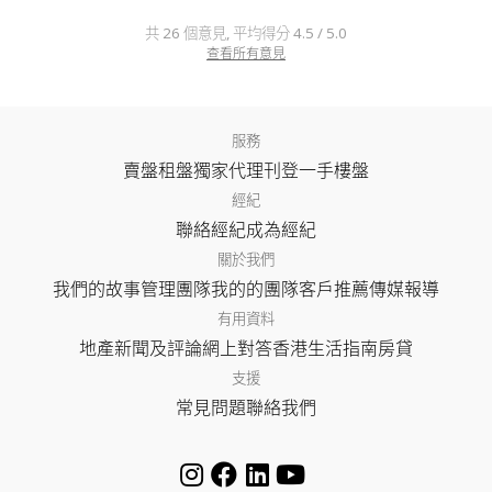
共 26 個意見, 平均得分 4.5 / 5.0
查看所有意見
服務
賣盤
租盤
獨家代理
刊登
一手樓盤
經紀
聯絡經紀
成為經紀
關於我們
我們的故事
管理團隊
我的的團隊
客戶推薦
傳媒報導
有用資料
地產新聞及評論
網上對答
香港生活指南
房貸
支援
常見問題
聯絡我們