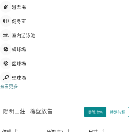
遊樂場
健身室
室內游泳池
網球場
籃球場
壁球場
查看更多
陽明山莊
-
樓盤放售
樓盤放售
樓盤放租
價錢
呎價(實)
尺寸