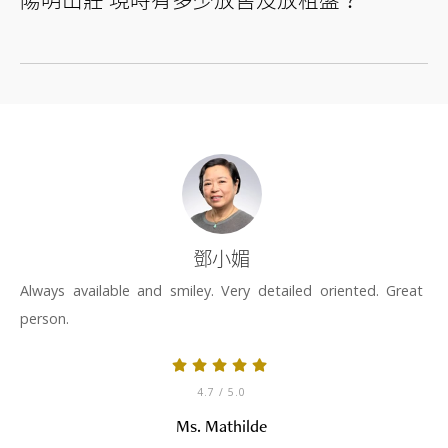
鄧小媚
Always available and smiley. Very detailed oriented. Great
person.
4.7
/ 5.0
Ms. Mathilde