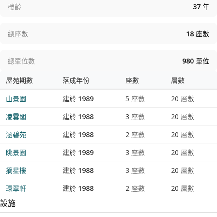
實用面積由887到2308平方呎，部份配置有露台，頂樓單位連私
樓齡
37
年
人天台。度假式會所設施選擇多元化，包括餐廳、園林室外泳
池、以羅馬風格設計的室內泳池、網球場、健身室、壁球室、乒
總座數
18
座數
乓球室、攀石場、室內籃球場 / 迷你羽毛球場、哥爾夫球練習
場、電玩天地、室內兒童遊樂場及兒童派對室。多層停車場則設
於屋苑平台的下層。
總單位數
980
單位
屋苑期數
落成年份
座數
層數
山景園
建於 1989
5 座數
20
層數
凌雲閣
建於 1988
3 座數
20
層數
涵碧苑
建於 1988
2 座數
20
層數
眺景園
建於 1989
3 座數
20
層數
摘星樓
建於 1988
3 座數
20
層數
環翠軒
建於 1988
2 座數
20
層數
設施