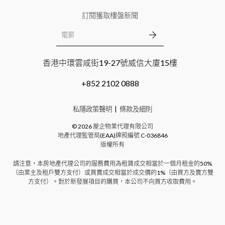
訂閱獲取樓盤新聞
香港中環雲咸街19-27號威信大廈15樓
+852 2102 0888
私隱政策聲明
條款及細則
©
2026
屋企物業代理有限公司
地產代理監管局(EAA)牌照編號
C-036846
版權所有
請注意，本房地產代理公司的服務費用為租賃成交相當於一個月租金的50%
（由業主及租戶雙方支付）或買賣成交相當於成交價的1%（由買方及賣方雙
方支付）。對於新發展項目的購買，本公司不向買方收取費用。