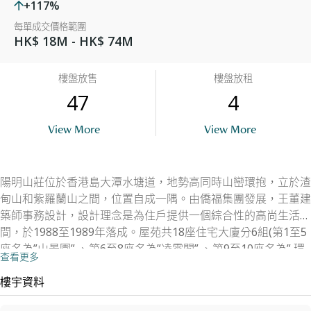
+117%
每單成交價格範圍
HK$ 18M - HK$ 74M
樓盤放售
樓盤放租
47
4
View More
View More
陽明山莊位於香港島大潭水塘道，地勢高同時山巒環抱，立於渣
甸山和紫羅蘭山之間，位置自成一隅。由僑福集團發展，王董建
築師事務設計，設計理念是為住戶提供一個綜合性的高尚生活空
間，於1988至1989年落成。屋苑共18座住宅大廈分6組(第1至5
座名為”山景園” 、第6至8座名為”凌雲閣” 、第9至10座名為” 環
查看更多
翠軒” 、第11至12座名為” 涵碧苑 ” 、第13至15座名為” 摘星樓 ”
、第16至18座名為” 眺景園”)圍繞著中央位置的廣闊園林及大型
樓宇資料
會所而建。各座的住宅樓層均從1樓開始到23樓，每層2至6伙，