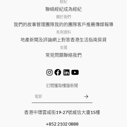
經紀
聯絡經紀
成為經紀
關於我們
我們的故事
管理團隊
我的的團隊
客戶推薦
傳媒報導
有用資料
地產新聞及評論
網上對答
香港生活指南
房貸
支援
常見問題
聯絡我們
訂閱獲取樓盤新聞
香港中環雲咸街19-27號威信大廈15樓
+852 2102 0888