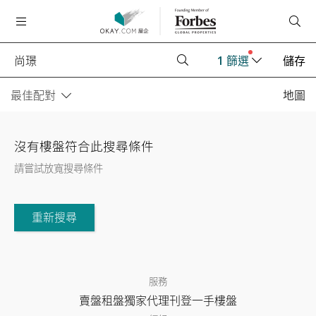
1
篩選
儲存
最佳配對
地圖
沒有樓盤符合此搜尋條件
請嘗試放寬搜尋條件
重新搜尋
服務
賣盤
租盤
獨家代理
刊登
一手樓盤