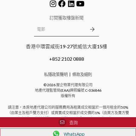
訂閱獲取樓盤新聞
香港中環雲咸街19-27號威信大廈15樓
+852 2102 0888
私隱政策聲明
條款及細則
©
2026
屋企物業代理有限公司
地產代理監管局(EAA)牌照編號
C-036846
版權所有
請注意，本房地產代理公司的服務費用為租賃成交相當於一個月租金的50%
（由業主及租戶雙方支付）或買賣成交相當於成交價的1%（由買方及賣方雙
方支付）。對於新發展項目的購買，本公司不向買方收取費用。
查詢
WhatsApp