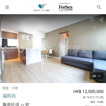
14
賣盤
中層
HK$ 12,000,000
福熙苑
@
19,672
/
呎
(
實
)
編號: 10485
羅便臣道 22 號