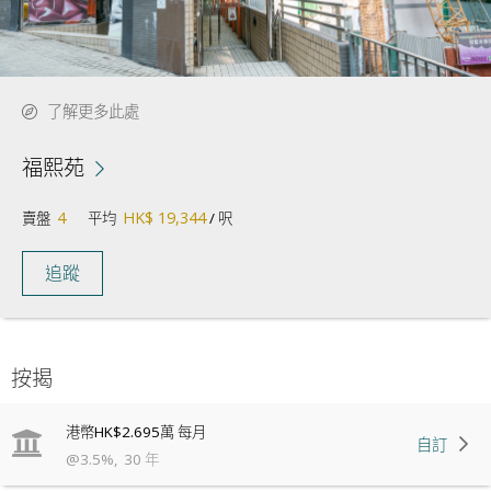
了解更多此處
福熙苑
4
HK$ 19,344
賣盤
平均
/ 呎
追蹤
按揭
港幣
HK$2.695萬
每月
自訂
@
3.5
%
,
30
年