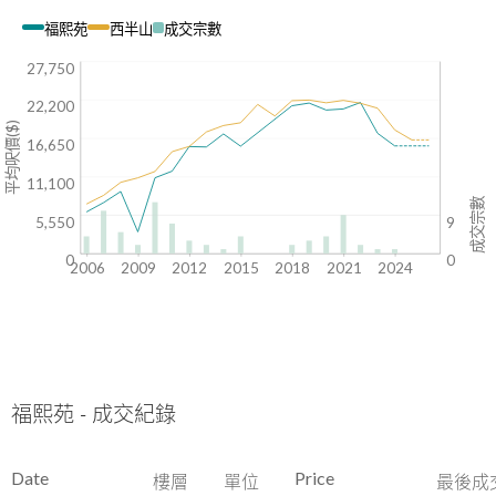
福熙苑
西半山
成交宗數
27,750
22,200
平均呎價($)
16,650
11,100
成交宗數
5,550
9
0
0
2006
2009
2012
2015
2018
2021
2024
福熙苑 - 成交紀錄
Date
Price
樓層
單位
最後成