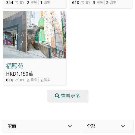
344
2
1
610
3
2
呎
(
實
)
睡房
浴室
呎
(
實
)
睡房
浴室
福熙苑
HKD1,150萬
610
2
2
呎
(
實
)
睡房
浴室
查看更多
呎價
全部