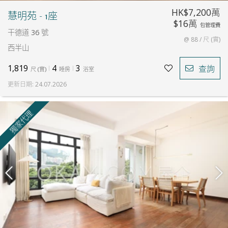
HK$7,200萬
慧明苑 - 1座
$16萬
包管理費
干德道 36 號
@ 88 / 尺 (實)
西半山
1,819
4
3
查詢
尺
(
實
)
睡房
浴室
更新日期
:
24.07.2026
獨家代理