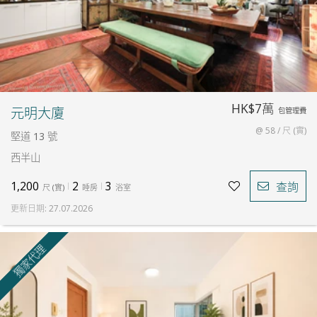
HK$7萬
元明大廈
包管理費
@ 58 / 尺 (實)
堅道 13 號
西半山
1,200
2
3
查詢
尺
(
實
)
睡房
浴室
更新日期
:
27.07.2026
獨家代理