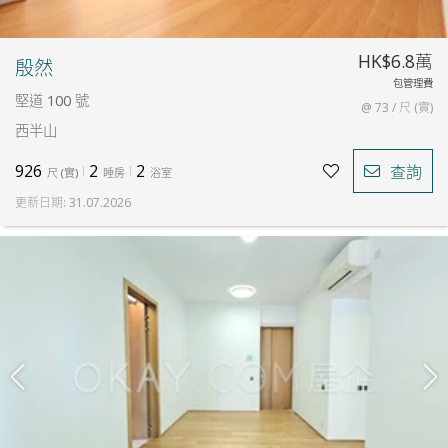
HK$6.8萬
殷然
包管理費
堅道 100 號
@ 73 / 尺 (實)
西半山
926
2
2
查詢
尺
(
實
)
睡房
浴室
更新日期
:
31.07.2026