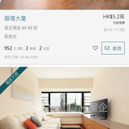
HK$5.2萬
銀禧大廈
包管理費
黃泥涌道 93-95 號
@ 55 / 尺 (實)
跑馬地
952
2
2
查詢
尺
(
實
)
睡房
浴室
更新日期
:
04.08.2026
獨家代理