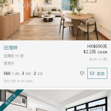
HK$690萬
田灣畔
$2.2萬
包管理費
田灣街 11 號
@ 39 / 尺 (實)
香港仔
560
3
2
查詢
尺
(
實
)
睡房
浴室
更新日期
:
31.07.2026
獨家代理