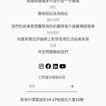
賣盤
租盤
獨家代理
刊登
一手樓盤
經紀
聯絡經紀
成為經紀
關於我們
我們的故事
管理團隊
我的的團隊
客戶推薦
傳媒報導
有用資料
地產新聞及評論
網上對答
香港生活指南
房貸
支援
常見問題
聯絡我們
訂閱獲取樓盤新聞
香港中環雲咸街19-27號威信大廈15樓