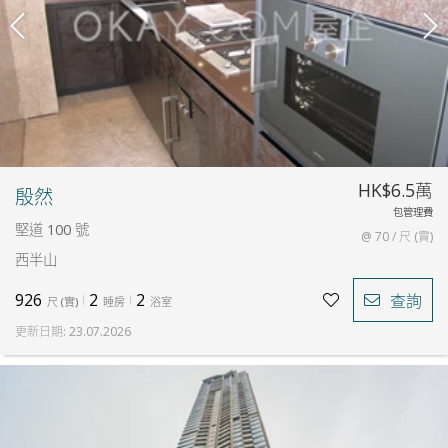
HK$6.5萬
殷然
包管理費
堅道 100 號
@ 70 / 尺 (實)
西半山
926
2
2
查詢
尺
(
實
)
睡房
浴室
更新日期
:
23.07.2026