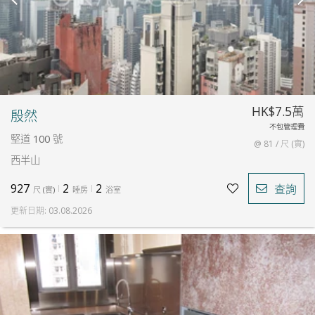
HK$7.5萬
殷然
不包管理費
堅道 100 號
@ 81 / 尺 (實)
西半山
927
2
2
查詢
尺
(
實
)
睡房
浴室
更新日期
:
03.08.2026