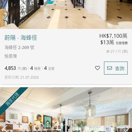
HK$7,100萬
蔚陽 - 海蜂徑
$13萬
包管理費
海蜂徑 2-269 號
@ 27 / 尺 (實)
愉景灣
4,853
4
4
查詢
尺
(
實
)
睡房
浴室
更新日期
:
21.07.2026
獨家代理