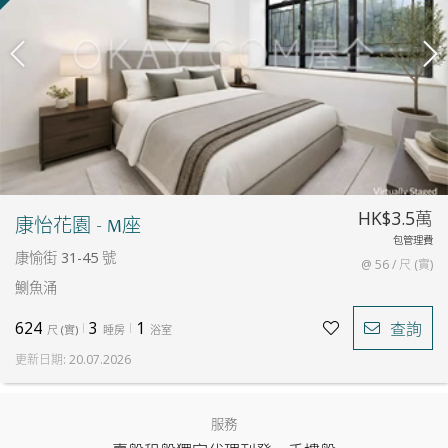
HK$3.5萬
康怡花園 - M座
包管理費
康愉街 31-45 號
@ 56 / 尺 (實)
鰂魚涌
624
3
1
查詢
尺
(
實
)
睡房
浴室
更新日期
:
20.07.2026
服務