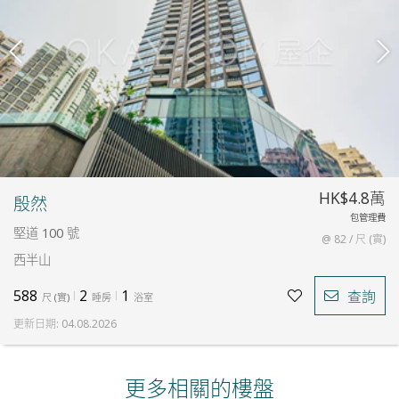
HK$4.8萬
殷然
包管理費
堅道 100 號
@ 82 / 尺 (實)
西半山
588
2
1
查詢
尺
(
實
)
睡房
浴室
更新日期
:
04.08.2026
更多相關的樓盤