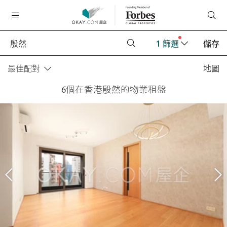
1
篩選
儲存
最佳配對
地圖
6個在香港殷然的物業租盤