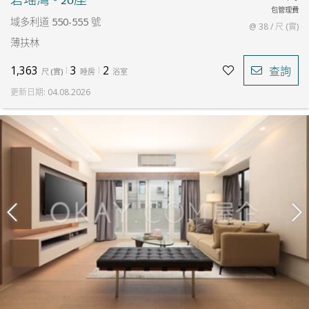
包管理費
域多利道 550-555 號
@ 38 / 尺 (實)
薄扶林
1,363
3
2
查詢
尺
(
實
)
睡房
浴室
更新日期
:
04.08.2026