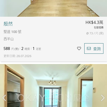
HK$4.3萬
殷然
包管理費
堅道 100 號
@ 73 / 尺 (實)
西半山
588
2
1
查詢
尺
(
實
)
睡房
浴室
更新日期
:
28.07.2026