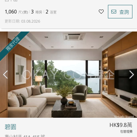
1,060
3
2
查詢
尺
(
實
)
睡房
浴室
更新日期
:
03.08.2026
獨家代理
HK$9.8萬
碧園
包管理費
壽山村道 41A-41F 號