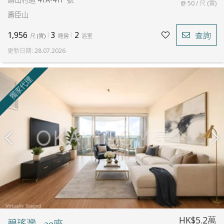
@ 50 / 尺 (實)
壽臣山
1,956
3
2
查詢
尺
(
實
)
睡房
浴室
更新日期
:
28.07.2026
獨家代理
HK$5.2萬
碧瑤灣 - 20座