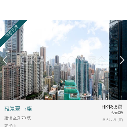
獨家代理
HK$6.8萬
雍景臺 - 1座
包管理費
羅便臣道 70 號
@ 64 / 尺 (實)
西半山