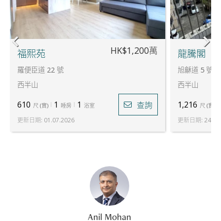
HK$1,200萬
福熙苑
龍騰閣
羅便臣道 22 號
旭龢道 5 號
西半山
西半山
610
1
1
1,216
查詢
尺
(
實
)
睡房
浴室
尺
(
實
)
更新日期
:
01.07.2026
更新日期
:
24.07
Anil Mohan