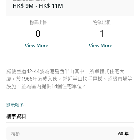
HK$ 9M - HK$ 11M
物業出售
物業出租
0
1
View More
View More
羅便臣道42-44號為港島西半山其中一所單幢式住宅大
廈，於1966年落成入伙，鄰近半山扶手電梯、超級市場等
設施，並為區內提供14個住宅單位。
顯示較多
樓宇資料
樓齡
60
年