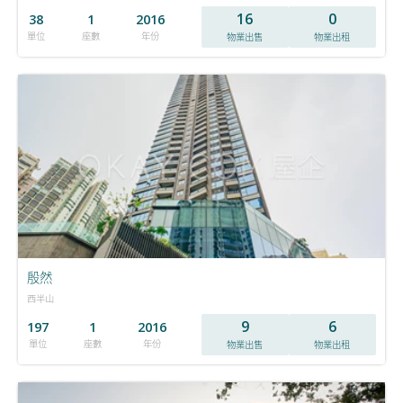
16
0
38
1
2016
單位
座數
年份
物業出售
物業出租
殷然
西半山
9
6
197
1
2016
單位
座數
年份
物業出售
物業出租