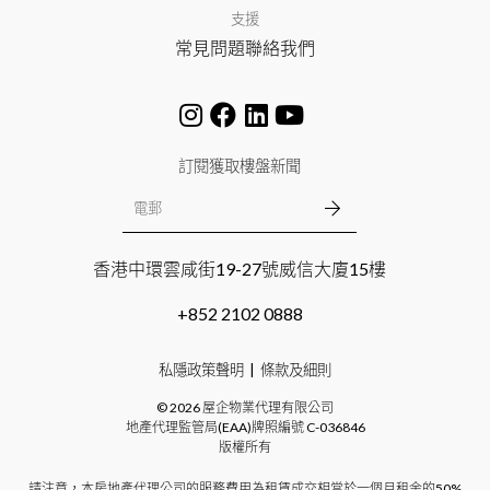
支援
常見問題
聯絡我們
訂閱獲取樓盤新聞
香港中環雲咸街19-27號威信大廈15樓
+852 2102 0888
私隱政策聲明
條款及細則
©
2026
屋企物業代理有限公司
地產代理監管局(EAA)牌照編號
C-036846
版權所有
請注意，本房地產代理公司的服務費用為租賃成交相當於一個月租金的50%