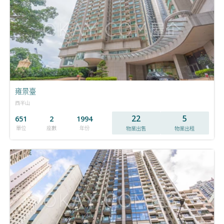
雍景臺
西半山
22
5
651
2
1994
單位
座數
年份
物業出售
物業出租