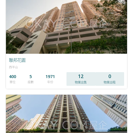
聯邦花園
西半山
12
0
400
5
1971
單位
座數
年份
物業出售
物業出租