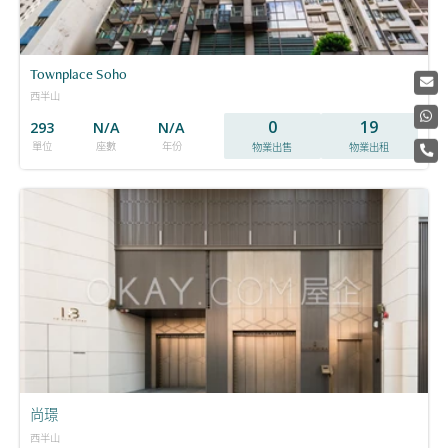
Townplace Soho
西半山
0
19
293
N/A
N/A
單位
座數
年份
物業出售
物業出租
尚璟
西半山