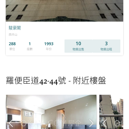
駿豪閣
西半山
10
3
288
1
1993
單位
座數
年份
物業出售
物業出租
羅便臣道42-44號 - 附近樓盤