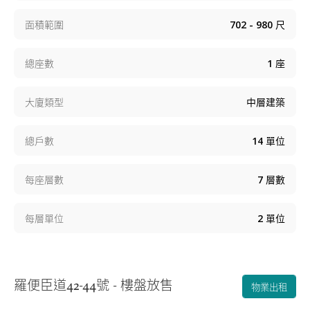
面積範圍
702 - 980
尺
總座數
1
座
大廈類型
中層建築
總戶數
14
單位
每座層數
7
層數
每層單位
2
單位
羅便臣道42-44號 - 樓盤放售
物業出租