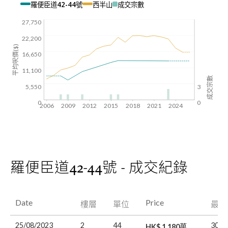
羅便臣道42-44號
西半山
成交宗數
27,750
22,200
平均呎價($)
16,650
11,100
成交宗數
5,550
3
0
0
2006
2009
2012
2015
2018
2021
2024
羅便臣道42-44號 - 成交紀錄
Date
Price
樓層
單位
最後
25/08/2023
2
44
30/0
HK$ 1,180萬