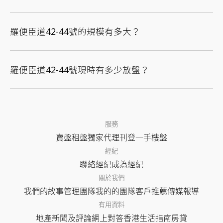
羅便臣道42-44號的規模有多大？
羅便臣道42-44號現時有多少放盤？
服務
賣盤
租盤
獨家代理
刊登
一手樓盤
經紀
聯絡經紀
成為經紀
關於我們
我們的故事
管理團隊
我的的團隊
客戶推薦
傳媒報導
有用資料
地產新聞及評論
網上對答
香港生活指南
房貸