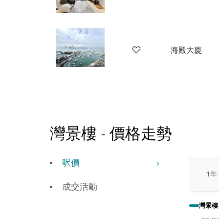
海殿大廈
灣景樓
-
價格走勢
呎價
1年
成交活動
灣景樓 