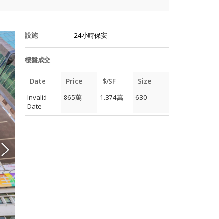
設施
24小時保安
樓盤成交
Date
Price
$/SF
Size
Invalid
865萬
1.374萬
630
Date