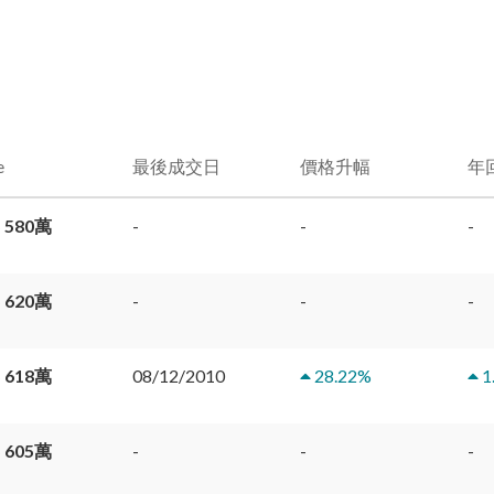
e
最後成交日
價格升幅
年
 580萬
-
-
-
 620萬
-
-
-
 618萬
08/12/2010
28.22
%
1
 605萬
-
-
-