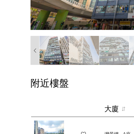
附近樓盤
大廈
灣景樓 - A座