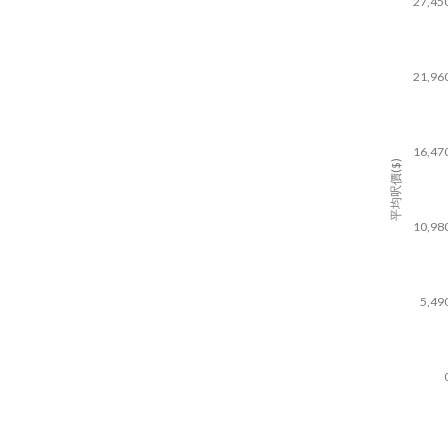
27,45
21,96
16,47
平均呎價($)
10,98
5,49