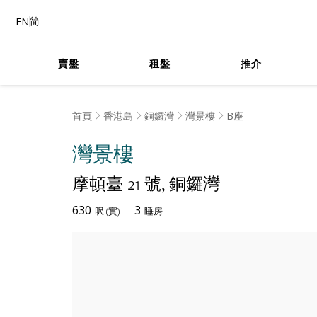
简
EN
賣盤
租盤
推介
首頁
香港島
銅鑼灣
灣景樓
B座
灣景樓
摩頓臺 21 號
銅鑼灣
630
3
呎
(
實
)
睡房