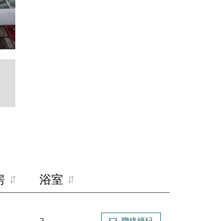
Building
房
浴室
聯絡經紀