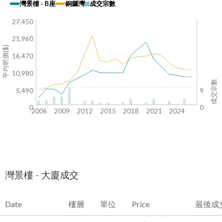
灣景樓 - B座
銅鑼灣
成交宗數
27,450
21,960
平均呎價($)
16,470
10,980
成交宗數
5,490
9
0
0
2006
2009
2012
2015
2018
2021
2024
灣景樓 - 大廈成交
Date
樓層
單位
Price
最後成