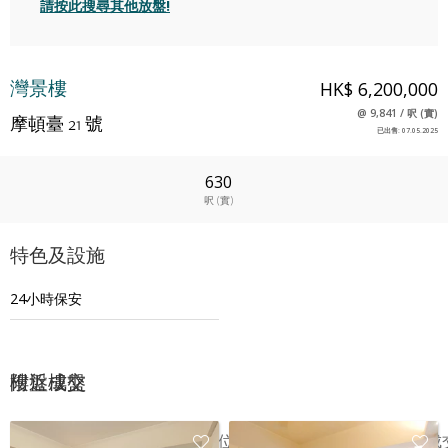
請按此搜尋其他放盤!
灣景樓
HK$ 6,200,000
@
9,841
/
呎
(
實
)
摩頓臺 21 號
已出售
:
07.05.2025
630
呎
(
實
)
特色及設施
24小時保安
附近樓盤
樓盤成交
Date
樓層
單位
Price
最後成