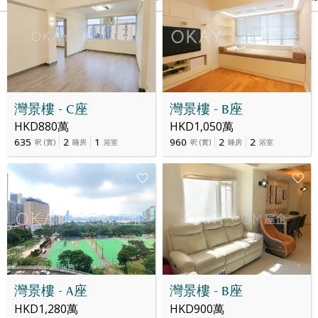
07 五月 2025
6
1
HK$ 620萬
-
灣景樓 - C座
灣景樓 - B座
HKD880萬
HKD1,050萬
635
2
1
960
2
2
呎
(
實
)
睡房
浴室
呎
(
實
)
睡房
浴室
灣景樓 - A座
灣景樓 - B座
HKD1,280萬
HKD900萬