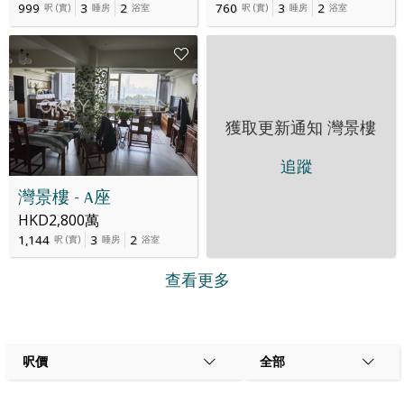
999
3
2
760
3
2
呎
(
實
)
睡房
浴室
呎
(
實
)
睡房
浴室
獲取更新通知
灣景樓
追蹤
灣景樓 - A座
HKD2,800萬
1,144
3
2
呎
(
實
)
睡房
浴室
查看更多
呎價
全部