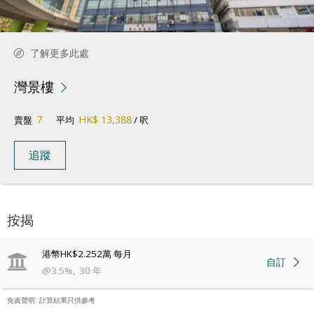
了解更多此處
灣景樓
7
HK$ 13,388
賣盤
平均
/ 呎
追蹤
按揭
港幣
HK$2.252萬
每月
自訂
@
3.5
%
,
30
年
免責聲明: 計算結果只供參考