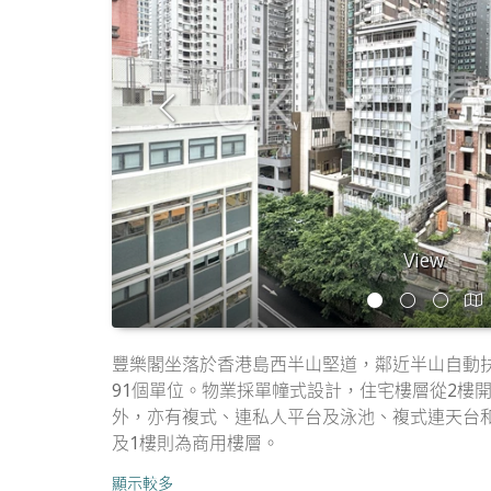
View
豐樂閣坐落於香港島西半山堅道，鄰近半山自動扶
91個單位。物業採單幢式設計，住宅樓層從2樓開
外，亦有複式、連私人平台及泳池、複式連天台和三
及1樓則為商用樓層。
顯示較多