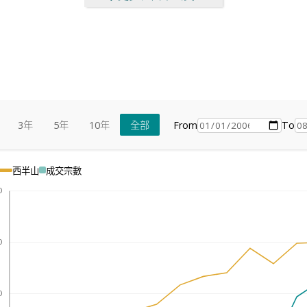
From
To
3年
5年
10年
全部
西半山
成交宗數
0
0
0