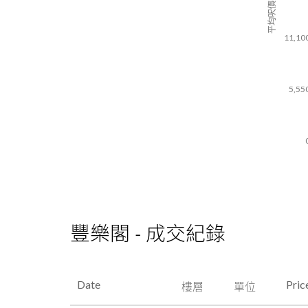
平均呎價($)
11,10
5,55
豐樂閣 - 成交紀錄
Date
Pric
樓層
單位