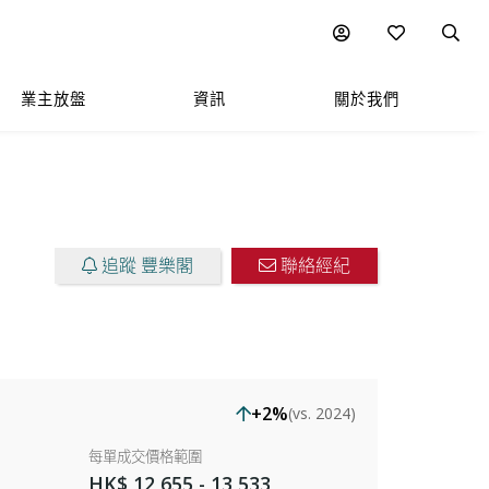
樓盤放售
圖表
附近熱門項目
業主放盤
資訊
關於我們
追蹤 豐樂閣
聯絡經紀
+2%
(vs. 2024)
每單成交價格範圍
HK$ 12,655 - 13,533