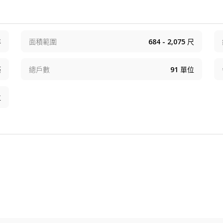
年
面積範圍
684 - 2,075
尺
築
總戶數
91
單位
位