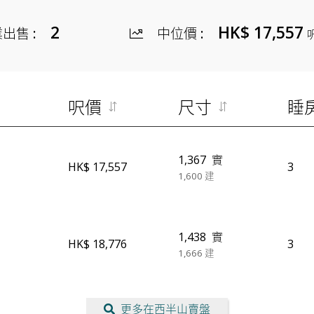
2
HK$ 17,557
業出售
:
中位價
:
呎價
尺寸
睡
1,367
實
HK$ 17,557
3
1,600
建
1,438
實
HK$ 18,776
3
1,666
建
更多在西半山賣盤