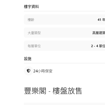
樓宇資料
樓齡
41
大廈類型
高層建
每層單位
2 - 4
單
設施
24小時保安
豐樂閣 - 樓盤放售