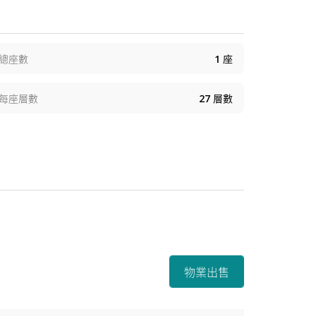
總座數
1
座
每座層數
27
層數
物業出售