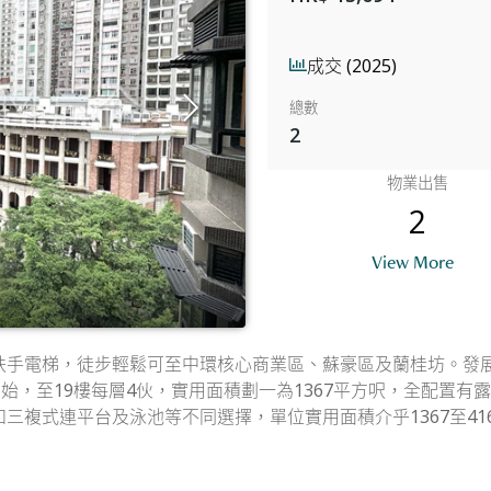
成交 (2025)
總數
2
物業出售
2
View More
手電梯，徒步輕鬆可至中環核心商業區、蘇豪區及蘭桂坊。發展
始，至19樓每層4伙，實用面積劃一為1367平方呎，全配置有
複式連平台及泳池等不同選擇，單位實用面積介乎1367至416