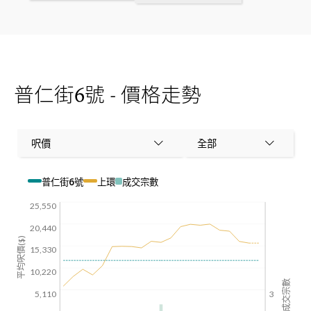
普仁街6號 - 價格走勢
呎價
全部
普仁街6號
上環
成交宗數
25,550
20,440
平均呎價($)
15,330
10,220
成交宗數
5,110
3