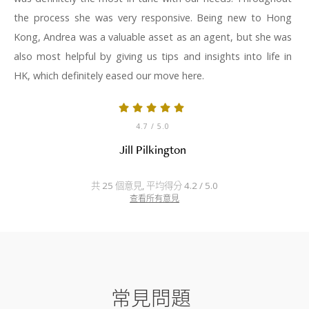
the process she was very responsive. Being new to Hong
Kong, Andrea was a valuable asset as an agent, but she was
also most helpful by giving us tips and insights into life in
HK, which definitely eased our move here.
4.7
/ 5.0
Jill Pilkington
共 25 個意見, 平均得分 4.2 / 5.0
查看所有意見
常見問題