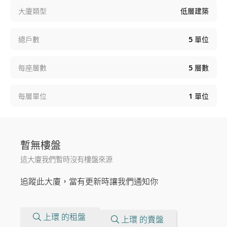
大廈類型
低層建築
總戶數
5
單位
每座層數
5
層數
每層單位
1
單位
暫無樓盤
這大廈我們暫時沒有樓盤來源
追蹤此大廈，當有更新時讓我們通知你
上環 的租盤
上環 的賣盤