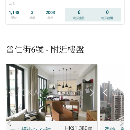
上環
6
0
1,148
3
2003
單位
座數
年份
物業出售
物業出租
普仁街6號 - 附近樓盤
HK$1,380萬