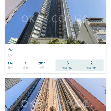
西浦
上環
6
2
149
1
2011
單位
座數
年份
物業出售
物業出租