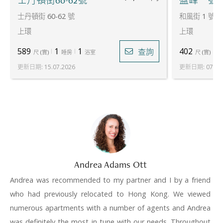
士丹頓街60-62號
盈峰一號
士丹頓街 60-62 號
和風街 1 號
上環
上環
589
1
1
402
1
查詢
尺
(
實
)
睡房
浴室
尺
(
實
)
更新日期
:
15.07.2026
更新日期
:
07.07
Andrea Adams Ott
Andrea was recommended to my partner and I by a friend
who had previously relocated to Hong Kong. We viewed
numerous apartments with a number of agents and Andrea
was definitely the most in tune with our needs. Throughout