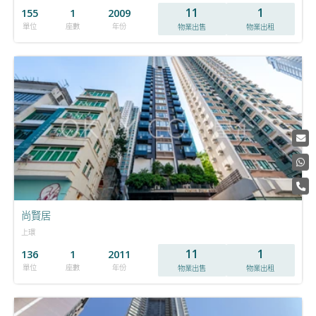
11
1
155
1
2009
單位
座數
年份
物業出售
物業出租
尚賢居
上環
11
1
136
1
2011
單位
座數
年份
物業出售
物業出租