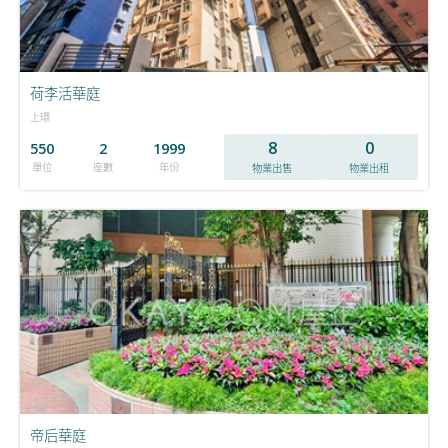
荷李活華庭
上環
8
0
550
2
1999
單位
座數
年份
物業出售
物業出租
帝后華庭