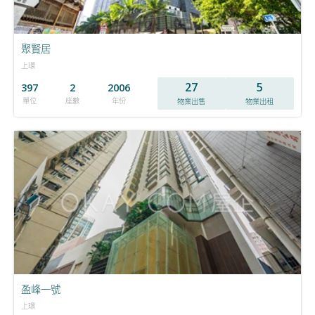
聚賢居
上環
27
5
397
2
2006
單位
座數
年份
物業出售
物業出租
盈峰一號
上環