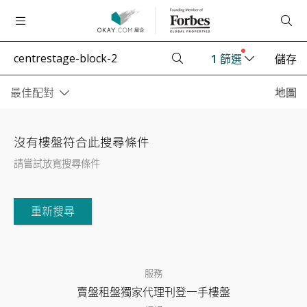
1
篩選
儲存
最佳配對
地圖
沒有樓盤符合此搜尋條件
請嘗試放寬搜尋條件
重新搜尋
服務
賣盤
租盤
獨家代理
刊登
一手樓盤