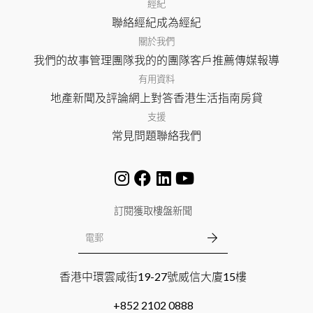
經紀
聯絡經紀
成為經紀
關於我們
我們的故事
管理團隊
我的的團隊
客戶推薦
傳媒報導
有用資料
地產新聞及評論
網上對答
香港生活指南
房貸
支援
常見問題
聯絡我們
訂閱獲取樓盤新聞
香港中環雲咸街19-27號威信大廈15樓
+852 2102 0888