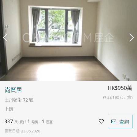
HK$950萬
尚賢居
@ 28,190 / 尺 (實)
士丹頓街 72 號
上環
337
1
1
查詢
尺
(
實
)
睡房
浴室
更新日期
:
23.06.2026