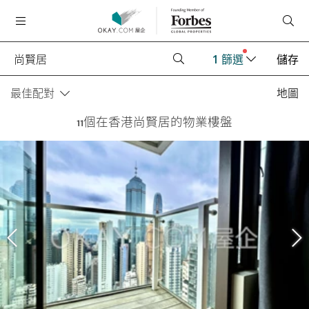
1
篩選
儲存
最佳配對
地圖
11個在香港尚賢居的物業樓盤