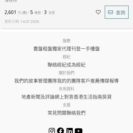
薄扶林
2,601
5
3
查詢
尺
(
實
)
睡房
浴室
更新日期
:
14.07.2026
服務
賣盤
租盤
獨家代理
刊登
一手樓盤
經紀
聯絡經紀
成為經紀
關於我們
我們的故事
管理團隊
我的的團隊
客戶推薦
傳媒報導
有用資料
地產新聞及評論
網上對答
香港生活指南
房貸
支援
常見問題
聯絡我們