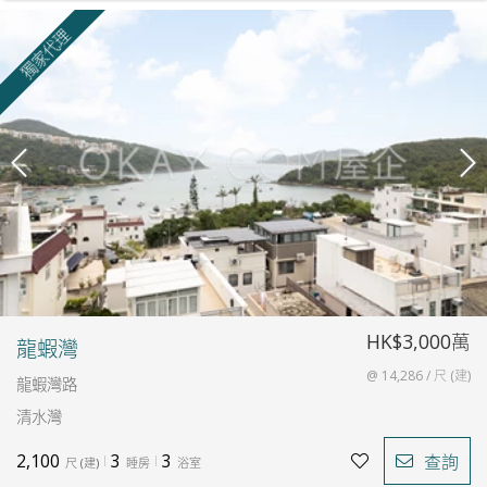
獨家代理
HK$3,000萬
龍蝦灣
@ 14,286 / 尺 (建)
龍蝦灣路
清水灣
2,100
3
3
查詢
尺
(
建
)
睡房
浴室