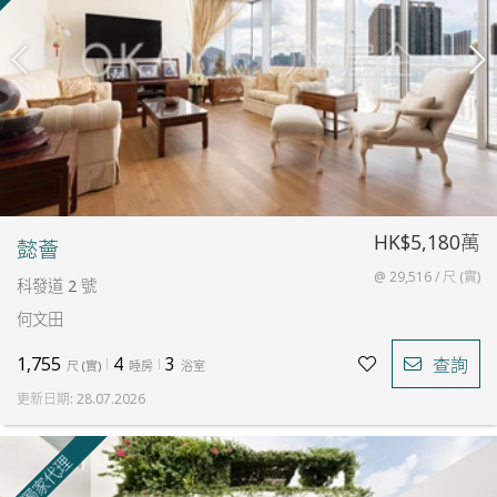
HK$5,180萬
懿薈
@ 29,516 / 尺 (實)
科發道 2 號
何文田
1,755
4
3
查詢
尺
(
實
)
睡房
浴室
更新日期
:
28.07.2026
獨家代理