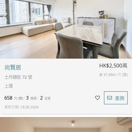
HK$2,500萬
尚賢居
@ 37,994 / 尺 (實)
士丹頓街 72 號
上環
658
3
2
查詢
尺
(
實
)
睡房
浴室
更新日期
:
18.05.2026