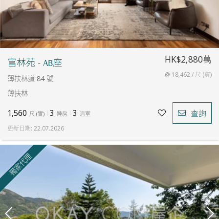
HK$2,880萬
富林苑 - AB座
@ 18,462 / 尺 (實)
薄扶林道 84 號
薄扶林
1,560
3
3
查詢
尺
(
實
)
睡房
浴室
更新日期
:
22.07.2026
獨家代理