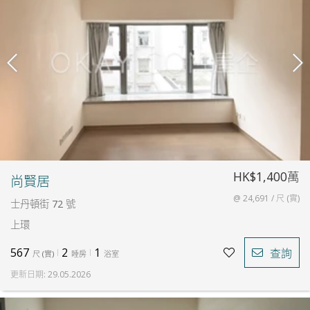
HK$1,400萬
尚賢居
@ 24,691 / 尺 (實)
士丹頓街 72 號
上環
567
2
1
查詢
尺
(
實
)
睡房
浴室
更新日期
:
29.05.2026