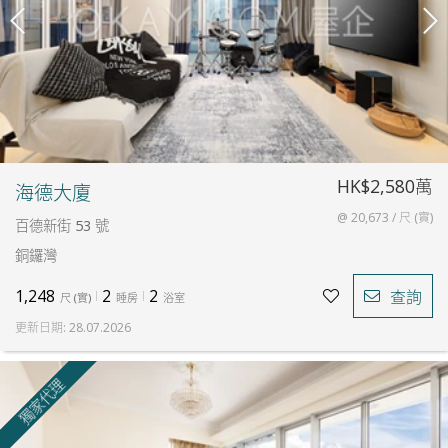
HK$2,580萬
海德大廈
@ 20,673 / 尺 (實)
百德新街 53 號
銅鑼灣
1,248
2
2
查詢
尺
(
實
)
睡房
浴室
更新日期
:
28.07.2026
獨家代理