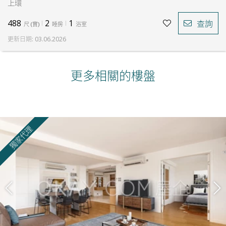
上環
488
2
1
查詢
尺
(
實
)
睡房
浴室
更新日期
:
03.06.2026
更多相關的樓盤
獨家代理