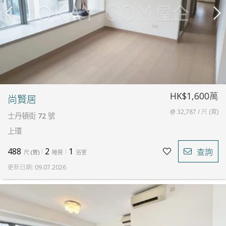
HK$1,600萬
尚賢居
@ 32,787 / 尺 (實)
士丹頓街 72 號
上環
488
2
1
查詢
尺
(
實
)
睡房
浴室
更新日期
:
09.07.2026