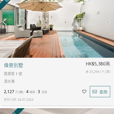
HK$5,380萬
偉景別墅
@ 25,294 / 尺 (實)
翡翠里 1 號
清水灣
2,127
4
3
查詢
尺
(
實
)
睡房
浴室
更新日期
:
28.07.2026