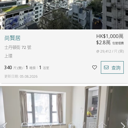
HK$1,000萬
尚賢居
$2.8萬
包管理費
士丹頓街 72 號
@ 29,412 / 尺 (實)
上環
340
1
1
查詢
尺
(
實
)
睡房
浴室
更新日期
:
05.08.2026