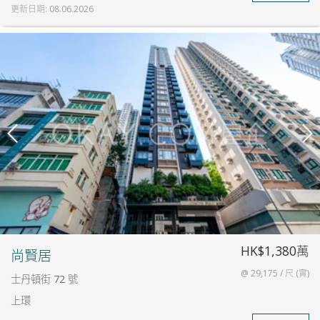
更新日期
:
08.06.2026
HK$1,380萬
尚賢居
@ 29,175 / 尺 (實)
士丹頓街 72 號
上環