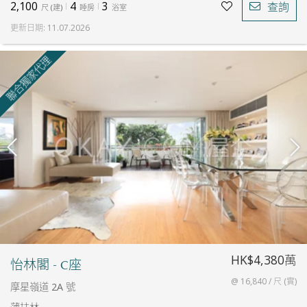
2,100
4
3
查詢
尺
(
建
)
睡房
浴室
更新日期
:
11.07.2026
聯合獨家代理
HK$4,380萬
怡林閣 - C座
@ 16,840 / 尺 (實)
摩星嶺道 2A 號