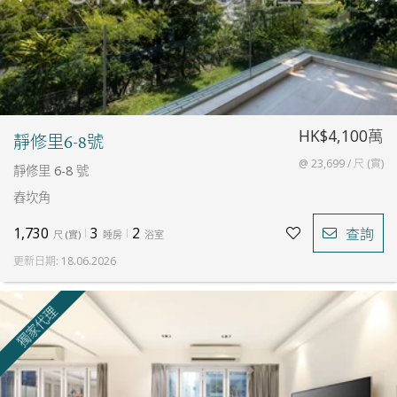
HK$4,100萬
靜修里6-8號
@ 23,699 / 尺 (實)
靜修里 6-8 號
舂坎角
1,730
3
2
查詢
尺
(
實
)
睡房
浴室
更新日期
:
18.06.2026
獨家代理