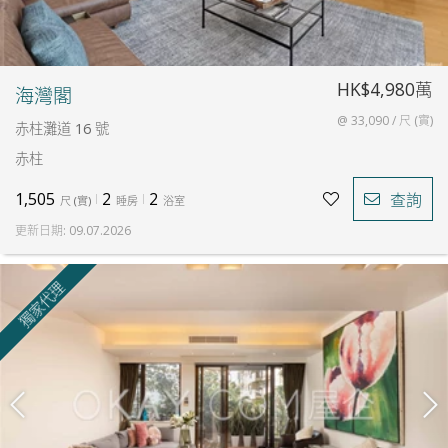
HK$4,980萬
海灣閣
@ 33,090 / 尺 (實)
赤柱灘道 16 號
赤柱
1,505
2
2
查詢
尺
(
實
)
睡房
浴室
更新日期
:
09.07.2026
獨家代理