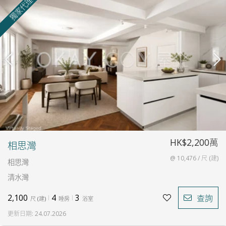
獨家代理
HK$2,200萬
相思灣
@ 10,476 / 尺 (建)
相思灣
清水灣
2,100
4
3
查詢
尺
(
建
)
睡房
浴室
更新日期
:
24.07.2026