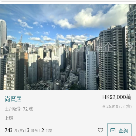
HK$2,000萬
尚賢居
@ 26,918 / 尺 (實)
士丹頓街 72 號
上環
743
3
2
查詢
尺
(
實
)
睡房
浴室