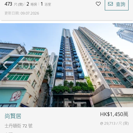
473
2
1
查詢
尺
(
實
)
睡房
浴室
更新日期
:
09.07.2026
HK$1,450萬
尚賢居
@ 29,713 / 尺 (實)
士丹頓街 72 號