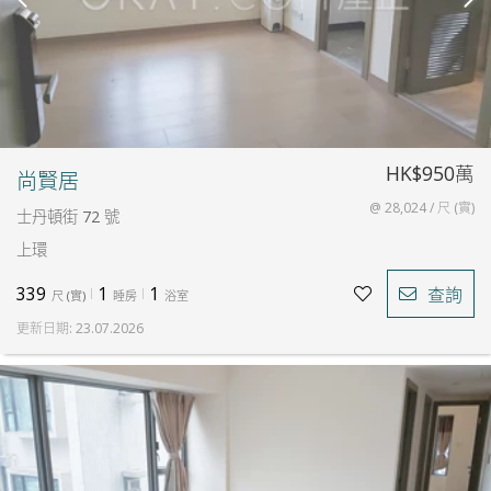
HK$950萬
尚賢居
@ 28,024 / 尺 (實)
士丹頓街 72 號
上環
339
1
1
查詢
尺
(
實
)
睡房
浴室
更新日期
:
23.07.2026