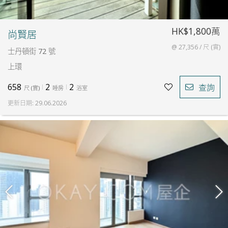
HK$1,800萬
尚賢居
@ 27,356 / 尺 (實)
士丹頓街 72 號
上環
658
2
2
查詢
尺
(
實
)
睡房
浴室
更新日期
:
29.06.2026