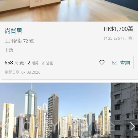
HK$1,700萬
尚賢居
@ 25,836 / 尺 (實)
士丹頓街 72 號
上環
658
2
2
查詢
尺
(
實
)
睡房
浴室
更新日期
:
07.08.2026