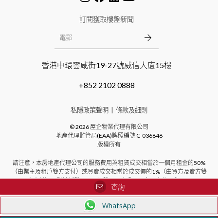
訂閱獲取樓盤新聞
香港中環雲咸街19-27號威信大廈15樓
+852 2102 0888
私隱政策聲明
條款及細則
©
2026
屋企物業代理有限公司
地產代理監管局(EAA)牌照編號
C-036846
版權所有
請注意，本房地產代理公司的服務費用為租賃成交相當於一個月租金的50%
（由業主及租戶雙方支付）或買賣成交相當於成交價的1%（由買方及賣方雙
方支付）。對於新發展項目的購買，本公司不向買方收取費用。
查詢
WhatsApp