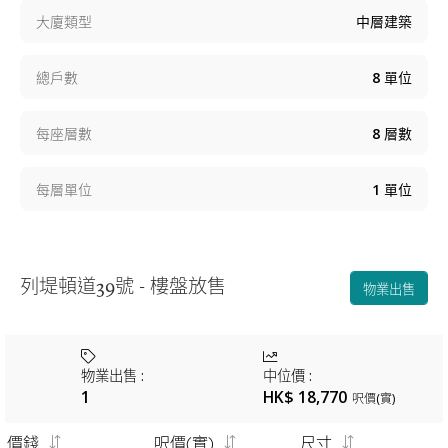
大廈類型
中層建築
總戶數
8
單位
每座層數
8
層數
每層單位
1
單位
列堤頓道39號 - 樓盤放售
物業出售
物業出售
:
中位價
:
1
HK$ 18,770
呎價(實)
價錢
呎價(實)
尺寸