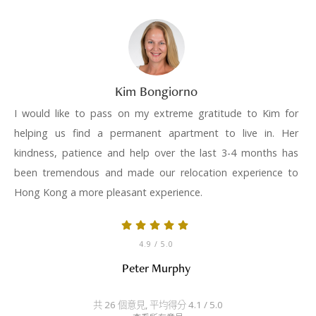
Kim Bongiorno
I would like to pass on my extreme gratitude to Kim for
helping us find a permanent apartment to live in. Her
kindness, patience and help over the last 3-4 months has
been tremendous and made our relocation experience to
Hong Kong a more pleasant experience.
4.9
/ 5.0
Peter Murphy
共 26 個意見, 平均得分 4.1 / 5.0