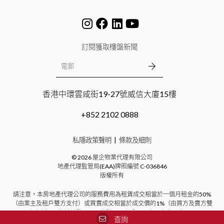
訂閱獲取樓盤新聞
香港中環雲咸街19-27號威信大廈15樓
+852 2102 0888
私隱政策聲明
條款及細則
©
2026
屋企物業代理有限公司
地產代理監管局(EAA)牌照編號
C-036846
版權所有
請注意，本房地產代理公司的服務費用為租賃成交相當於一個月租金的50%
（由業主及租戶雙方支付）或買賣成交相當於成交價的1%（由買方及賣方雙
方支付）。對於新發展項目的購買，本公司不向買方收取費用。
查詢