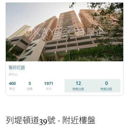
聯邦花園
西半山
12
0
400
5
1971
單位
座數
年份
物業出售
物業出租
列堤頓道39號 - 附近樓盤