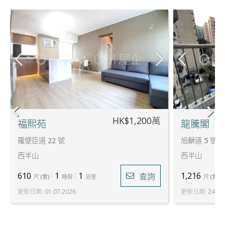
HK$1,200萬
福熙苑
龍騰閣
羅便臣道 22 號
旭龢道 5 號
西半山
西半山
610
1
1
1,216
查詢
尺
(
實
)
睡房
浴室
尺
(
實
)
更新日期
:
01.07.2026
更新日期
:
24.07