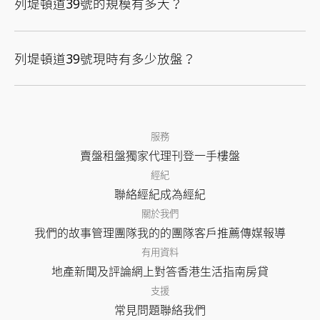
列堤頓道39號的規模有多大？
列堤頓道39號現時有多少放盤？
服務
賣盤
租盤
獨家代理
刊登
一手樓盤
經紀
聯絡經紀
成為經紀
關於我們
我們的故事
管理團隊
我的的團隊
客戶推薦
傳媒報導
有用資料
地產新聞及評論
網上對答
香港生活指南
房貸
支援
常見問題
聯絡我們