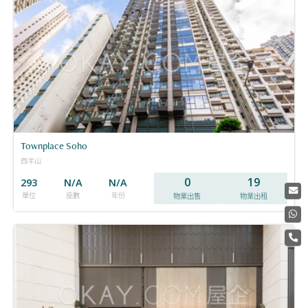
Townplace Soho
西半山
0
19
293
N/A
N/A
單位
座數
年份
物業出售
物業出租