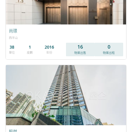
尚璟
西半山
16
0
38
1
2016
單位
座數
年份
物業出售
物業出租
殷然