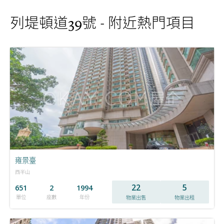
列堤頓道39號 - 附近熱門項目
雍景臺
西半山
22
5
651
2
1994
單位
座數
年份
物業出售
物業出租