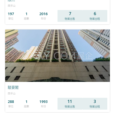
西半山
7
6
197
1
2016
單位
座數
年份
物業出售
物業出租
駿豪閣
西半山
11
3
288
1
1993
單位
座數
年份
物業出售
物業出租