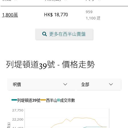
959
HK$ 18,770
1,800萬
1,100
建
更多在西半山賣盤
列堤頓道39號 - 價格走勢
呎價
全部
列堤頓道39號
西半山
成交宗數
27,750
22,200