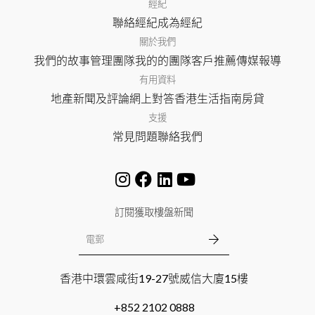
經紀
聯絡經紀
成為經紀
關於我們
我們的故事
管理團隊
我的的團隊
客戶推薦
傳媒報導
有用資料
地產新聞及評論
網上對答
香港生活指南
房貸
支援
常見問題
聯絡我們
訂閱獲取樓盤新聞
香港中環雲咸街19-27號威信大廈15樓
+852 2102 0888