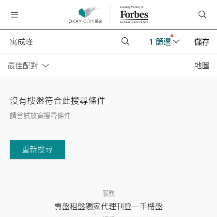
1
篩選
儲存
最佳配對
地圖
沒有樓盤符合此搜尋條件
請嘗試放寬搜尋條件
重新搜尋
服務
賣盤
租盤
獨家代理
刊登
一手樓盤