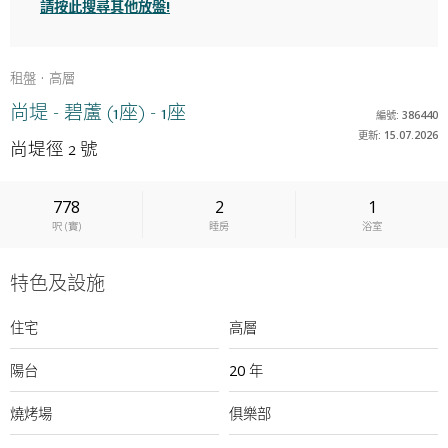
請按此搜尋其他放盤!
租盤
高層
尚堤 - 碧蘆 (1座) - 1座
編號: 386440
更新: 15.07.2026
尚堤徑 2 號
778
2
1
呎
(
實
)
睡房
浴室
特色及設施
住宅
高層
陽台
20 年
燒烤場
俱樂部