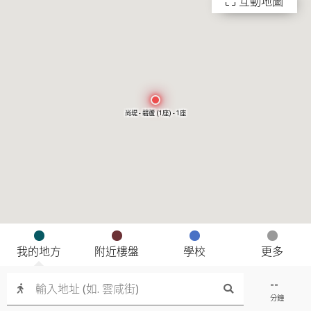
互動地圖
尚堤 - 碧蘆 (1座) - 1座
我的地方
附近樓盤
學校
更多
--
分鐘