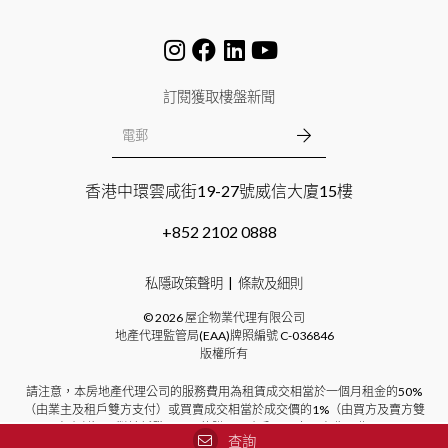
訂閱獲取樓盤新聞
香港中環雲咸街19-27號威信大廈15樓
+852 2102 0888
私隱政策聲明
條款及細則
©
2026
屋企物業代理有限公司
地產代理監管局(EAA)牌照編號
C-036846
版權所有
請注意，本房地產代理公司的服務費用為租賃成交相當於一個月租金的50%
（由業主及租戶雙方支付）或買賣成交相當於成交價的1%（由買方及賣方雙
方支付）。對於新發展項目的購買，本公司不向買方收取費用。
查詢