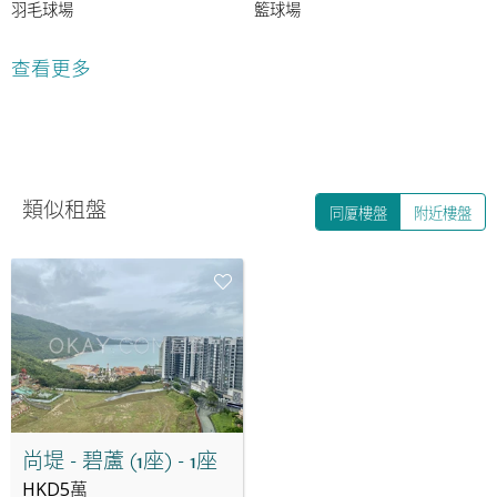
羽毛球場
籃球場
壁球場
網球場
查看更多
健身室
遊樂場
室內游泳池
室外游泳池
多功能房間
多用途房間
類似租盤
同厦樓盤
附近樓盤
桌球室
穿梭巴士
乒乓球室
24小時保安
尚堤 - 碧蘆 (1座) - 1座
HKD5萬