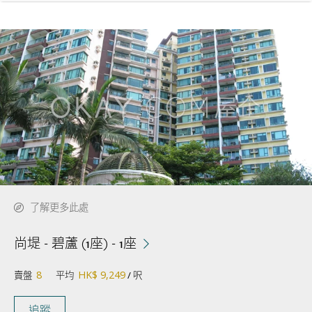
了解更多此處
尚堤 - 碧蘆 (1座) - 1座
8
HK$ 9,249
賣盤
平均
/ 呎
追蹤