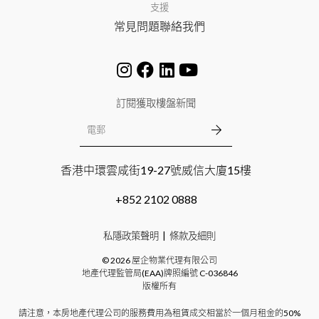
支援
常見問題
聯絡我們
訂閱獲取樓盤新聞
香港中環雲咸街19-27號威信大廈15樓
+852 2102 0888
私隱政策聲明
條款及細則
©
2026
屋企物業代理有限公司
地產代理監管局(EAA)牌照編號
C-036846
版權所有
請注意，本房地產代理公司的服務費用為租賃成交相當於一個月租金的50%