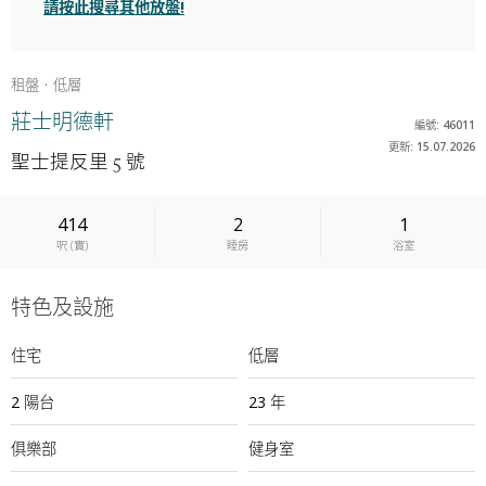
請按此搜尋其他放盤!
租盤
低層
莊士明德軒
編號: 46011
更新: 15.07.2026
聖士提反里 5 號
414
2
1
呎
(
實
)
睡房
浴室
特色及設施
住宅
低層
2 陽台
23 年
俱樂部
健身室