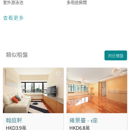
室外游泳池
多用途房間
24小時保安
查看更多
類似租盤
附近樓盤
翰庭軒
雍景臺 - 1座
HKD3.9萬
HKD6.8萬