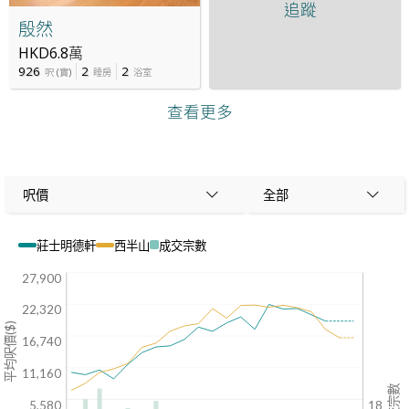
追蹤
殷然
HKD6.8萬
926
2
2
呎
(
實
)
睡房
浴室
查看更多
呎價
全部
莊士明德軒
西半山
成交宗數
27,900
22,320
平均呎價($)
16,740
11,160
成交宗數
5,580
18