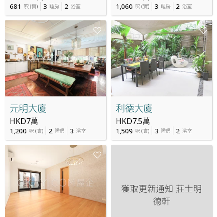
681
3
2
1,060
3
2
呎
(
實
)
睡房
浴室
呎
(
實
)
睡房
浴室
元明大廈
利德大廈
HKD7萬
HKD7.5萬
1,200
2
3
1,509
3
2
呎
(
實
)
睡房
浴室
呎
(
實
)
睡房
浴室
獲取更新通知
莊士明
德軒