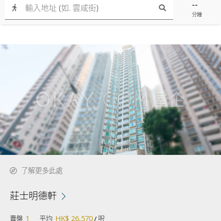
--
分鐘
了解更多此處
莊士明德軒
1
HK$ 26,570
賣盤
平均
/ 呎