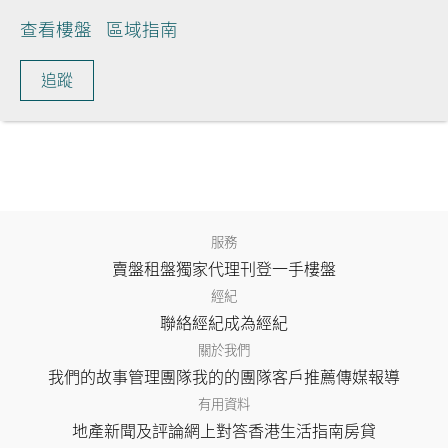
查看樓盤
區域指南
追蹤
服務
賣盤
租盤
獨家代理
刊登
一手樓盤
經紀
聯絡經紀
成為經紀
關於我們
我們的故事
管理團隊
我的的團隊
客戶推薦
傳媒報導
有用資料
地產新聞及評論
網上對答
香港生活指南
房貸