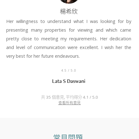
楊希欣
Her willingness to understand what I was looking for by
presenting many properties for viewing and which came
pretty close to meeting my requirements. Her dedication
and level of communication were excellent. I wish her the
very best for her future endeavours.
4.5
/ 5.0
Lata S Daswani
共 35 個意見, 平均得分 4.1 / 5.0
查看所有意見
常見問題