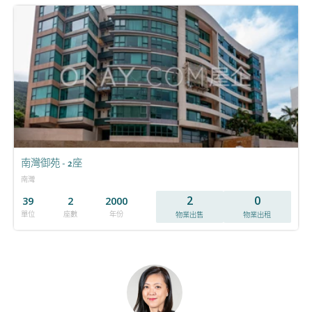
南灣御苑 - 2座
南灣
2
0
39
2
2000
單位
座數
年份
物業出售
物業出租