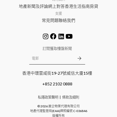
地產新聞及評論
網上對答
香港生活指南
房貸
支援
常見問題
聯絡我們
訂閱獲取樓盤新聞
香港中環雲咸街19-27號威信大廈15樓
+852 2102 0888
私隱政策聲明
條款及細則
©
2026
屋企物業代理有限公司
地產代理監管局(EAA)牌照編號
C-036846
版權所有