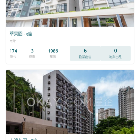
華景園 - 3座
南灣
6
0
174
3
1986
單位
座數
年份
物業出售
物業出租