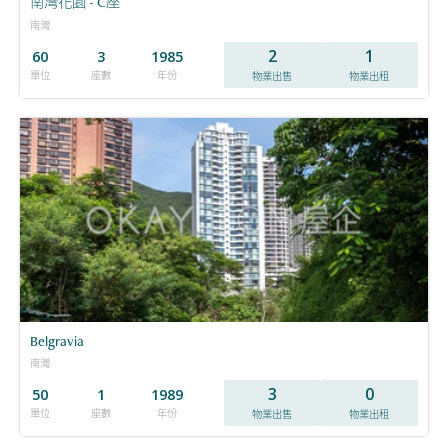
南灣花園 - C座
南灣
2
1
60
3
1985
單位
座數
年份
物業出售
物業出租
Belgravia
南灣
3
0
50
1
1989
單位
座數
年份
物業出售
物業出租