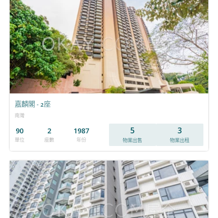
嘉麟閣 - 2座
南灣
5
3
90
2
1987
單位
座數
年份
物業出售
物業出租