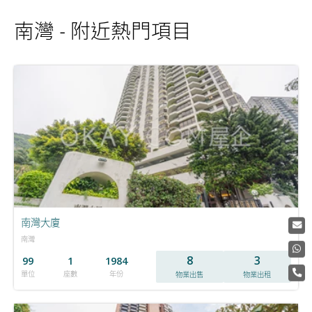
南灣 - 附近熱門項目
南灣大廈
南灣
8
3
99
1
1984
單位
座數
年份
物業出售
物業出租