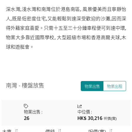
深水灣,淺水灣和南灣位於港島南區, 風景優美而且寧靜怡
人,既是低密度住宅,又能輕鬆到達深受歡迎的沙灘,因而深
得外籍家庭喜愛。只需十五至三十分鐘車程便可到達中環,
物業大多靠近國際學校, 大型超級市場和香港高爾夫球,木
球和遊艇會。
南灣 - 樓盤放售
物業出售
物業出租
物業出售
:
中位價
:
26
HK$ 30,216
呎價(實)
大廈
價錢
呎價(實)