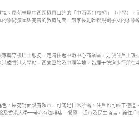
環境。屋苑隸屬中西區極具口碑的「中西區11校網」（小學），
厚的學術氛圍與完善的教育配套，讓家長能輕鬆規劃子女的求學
供專屬穿梭巴士服務，定時往返中環中心商業區，方便住戶上班
駁港鐵香港大學站、西營盤站及中環等地。若經干德道步行前往
遜色。屋苑對面設有超市，可滿足日常所需。住戶也可經干德道
營盤及香港大學一帶亦有咖啡店、餐廳、超市及民生商店，讓住戶