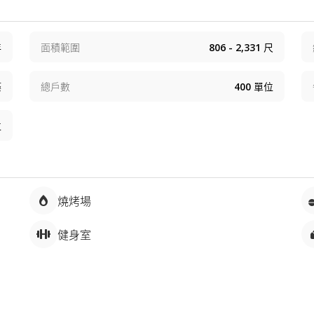
年
面積範圍
806 - 2,331
尺
築
總戶數
400
單位
位
燒烤場
健身室