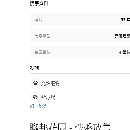
樓宇資料
樓齡
55
大廈類型
高層建
每層單位
4
單
設施
允許寵物
籃球場
顯示較多
聯邦花園 - 樓盤放售