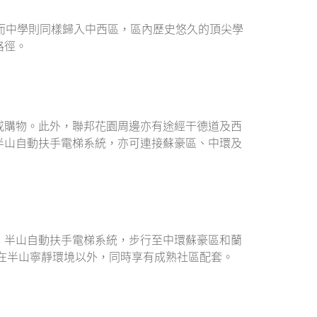
而中學則同樣歸入中西區，區內歷史悠久的頂尖學
路徑。
或購物。此外，聯邦花園周邊亦有途經干德道及西
半山自動扶手電梯系統，亦可連接蘇豪區、中環及
、半山自動扶手電梯系統，步行至中環蘇豪區和蘭
在半山寧靜環境以外，同時享有成熟社區配套。