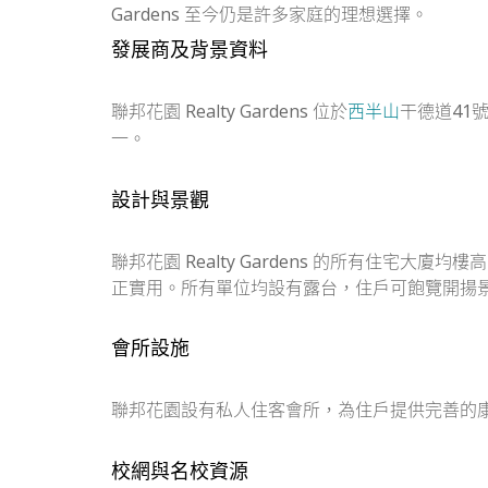
Gardens 至今仍是許多家庭的理想選擇。
發展商及背景資料
聯邦花園 Realty Gardens 位於
干德道41
西半山
一。
設計與景觀
聯邦花園 Realty Gardens 的所有住宅
正實用。所有單位均設有露台，住戶可飽覽開揚
會所設施
聯邦花園設有私人住客會所，為住戶提供完善的
校網與名校資源