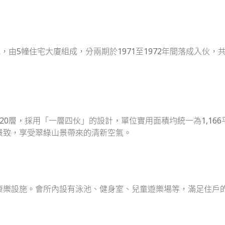
號，由5幢住宅大廈組成，分兩期於1971至1972年間落成入伙
大廈均樓高20層，採用「一層四伙」的設計，單位實用面積均統一為1
景致，享受翠綠山景帶來的清新空氣。
康樂設施。會所內設有泳池、健身室、兒童遊樂場等，滿足住戶