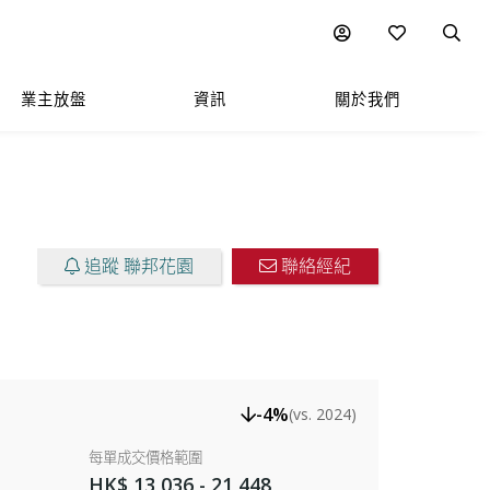
樓盤放售
圖表
附近熱門項目
業主放盤
資訊
關於我們
追蹤 聯邦花園
聯絡經紀
-4%
(vs. 2024)
每單成交價格範圍
HK$ 13,036 - 21,448