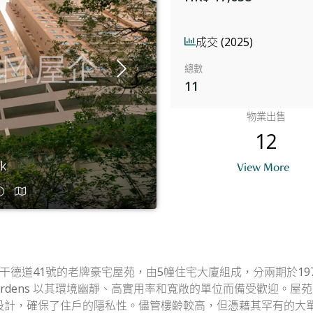
成交 (2025)
總數
11
物業出售
12
ok
B
View More
島西半山干德道41號的老牌豪宅屋苑，由5幢住宅大廈組成，分兩期於1
 Gardens 以其環境幽靜、高實用率和寬敞的單位而備受歡迎
計，確保了住戶的隱私性。儘管樓齡較高，但憑藉其罕有的大單位間