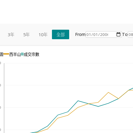
From
To
3年
5年
10年
全部
園
西半山
成交宗數
0
0
0
0