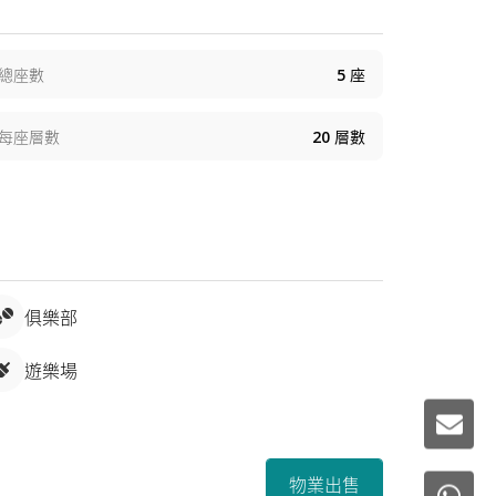
總座數
5
座
每座層數
20
層數
俱樂部
遊樂場
物業出售