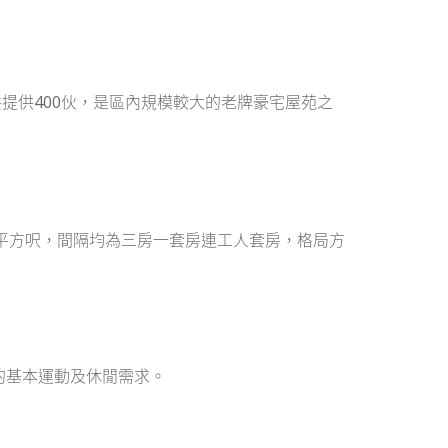
，共提供400伙，是區內規模較大的老牌豪宅屋苑之
,166平方呎，間隔均為三房一套房連工人套房，格局方
的基本運動及休閒需求。