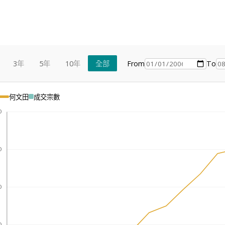
From
To
3年
5年
10年
全部
何文田
成交宗數
0
0
0
0