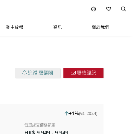
圖表
附近熱門項目
業主放盤
資訊
關於我們
追蹤 碧儷閣
聯絡經紀
+1%
(vs. 2024)
每單成交價格範圍
HK$ 9,949 - 9,949