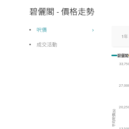
碧儷閣 - 價格走勢
呎價
1年
成交活動
碧儷閣
33,75
27,00
20,25
平均呎價($)
13,50