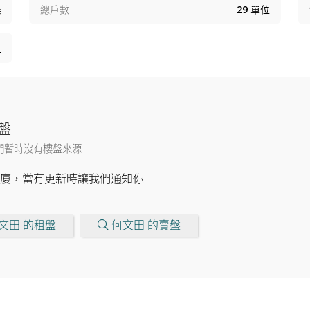
築
總戶數
29
單位
位
盤
們暫時沒有樓盤來源
廈，當有更新時讓我們通知你
文田 的租盤
何文田 的賣盤