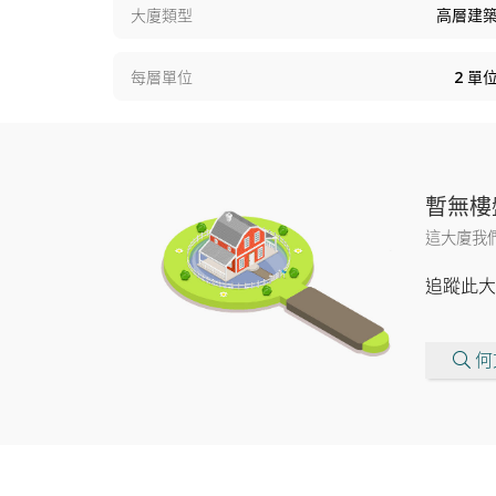
大廈類型
高層建
每層單位
2
單
暫無樓
這大廈我
追蹤此大
何