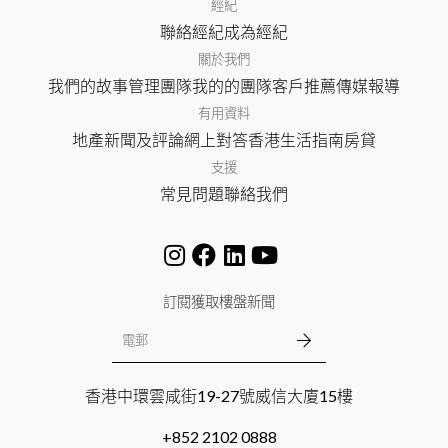
經紀
聯絡經紀
成為經紀
關於我們
我們的故事
管理團隊
我的的團隊
客戶推薦
傳媒報導
有用資料
地產新聞及評論
網上對答
香港生活指南
房貸
支援
常見問題
聯絡我們
訂閱獲取樓盤新聞
香港中環雲咸街19-27號威信大廈15樓
+852 2102 0888