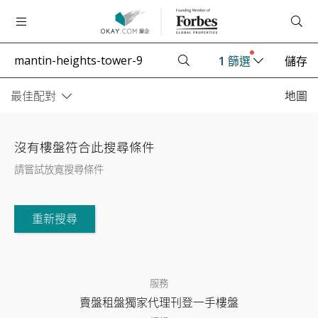
1
篩選
儲存
最佳配對
地圖
沒有樓盤符合此搜尋條件
請嘗試放寬搜尋條件
重新搜尋
服務
賣盤
租盤
獨家代理
刊登
一手樓盤