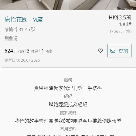
HK$3.5萬
康怡花園 - M座
包管理費
康愉街 31-45 號
@ 56 / 尺 (實)
鰂魚涌
624
3
1
查詢
尺
(
實
)
睡房
浴室
更新日期
:
20.07.2026
服務
賣盤
租盤
獨家代理
刊登
一手樓盤
經紀
聯絡經紀
成為經紀
關於我們
我們的故事
管理團隊
我的的團隊
客戶推薦
傳媒報導
有用資料