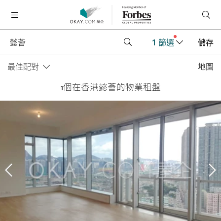
1
篩選
儲存
最佳配對
地圖
1個在香港懿薈的物業租盤