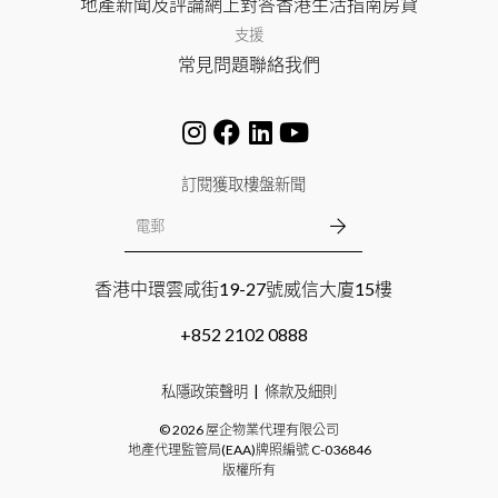
地產新聞及評論
網上對答
香港生活指南
房貸
支援
常見問題
聯絡我們
訂閱獲取樓盤新聞
香港中環雲咸街19-27號威信大廈15樓
+852 2102 0888
私隱政策聲明
條款及細則
©
2026
屋企物業代理有限公司
地產代理監管局(EAA)牌照編號
C-036846
版權所有