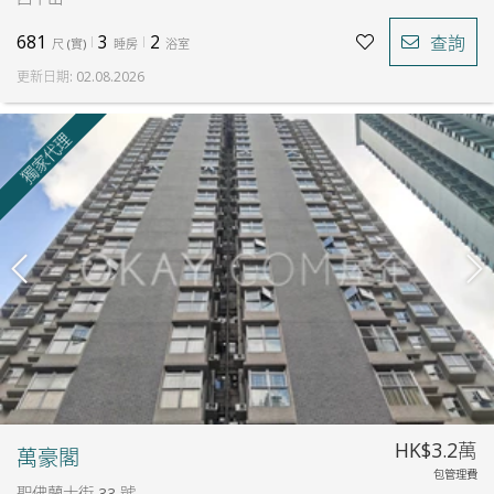
681
3
2
查詢
尺
(
實
)
睡房
浴室
更新日期
:
02.08.2026
獨家代理
HK$3.2萬
萬豪閣
包管理費
聖佛蘭士街 33 號