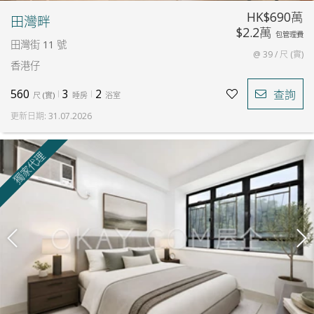
HK$690萬
田灣畔
$2.2萬
包管理費
田灣街 11 號
@ 39 / 尺 (實)
香港仔
560
3
2
查詢
尺
(
實
)
睡房
浴室
更新日期
:
31.07.2026
獨家代理