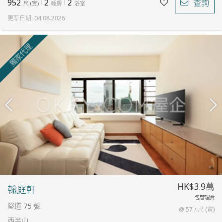
952
2
2
查詢
尺
(
實
)
睡房
浴室
更新日期
:
04.08.2026
獨家代理
HK$3.9萬
翰庭軒
包管理費
堅道 75 號
@ 57 / 尺 (實)
西半山