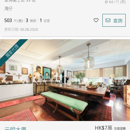
@ 64 / 尺 (實)
灣仔
503
3
1
查詢
尺
(
實
)
睡房
浴室
更新日期
:
06.08.2026
獨家代理
HK$7萬
元明大廈
包管理費