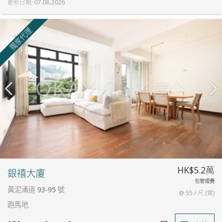
更新日期
:
07.08.2026
獨家代理
HK$5.2萬
銀禧大廈
包管理費
黃泥涌道 93-95 號
@ 55 / 尺 (實)
跑馬地