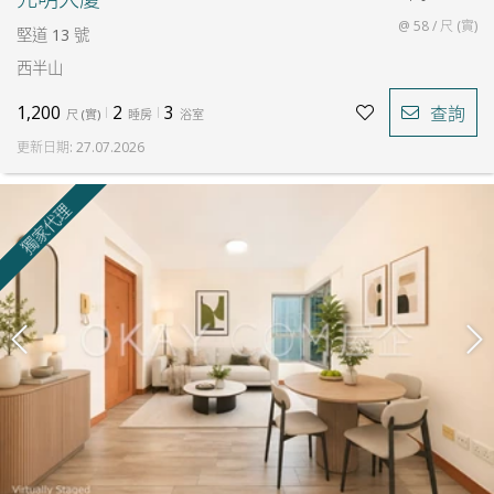
@ 58 / 尺 (實)
堅道 13 號
西半山
1,200
2
3
查詢
尺
(
實
)
睡房
浴室
更新日期
:
27.07.2026
獨家代理