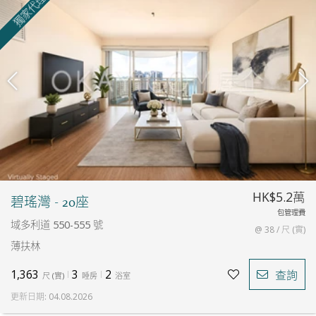
獨家代理
HK$5.2萬
碧瑤灣 - 20座
包管理費
域多利道 550-555 號
@ 38 / 尺 (實)
薄扶林
1,363
3
2
查詢
尺
(
實
)
睡房
浴室
更新日期
:
04.08.2026