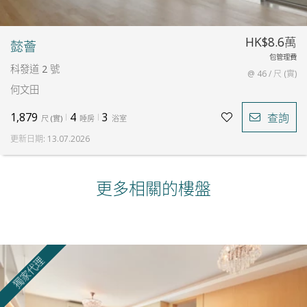
HK$8.6萬
懿薈
包管理費
科發道 2 號
@ 46 / 尺 (實)
何文田
1,879
4
3
查詢
尺
(
實
)
睡房
浴室
更新日期
:
13.07.2026
更多相關的樓盤
獨家代理