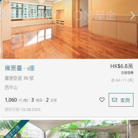
HK$6.8萬
雍景臺 - 1座
包管理費
羅便臣道 70 號
@ 64 / 尺 (實)
西半山
1,060
3
2
查詢
尺
(
實
)
睡房
浴室
更新日期
:
03.08.2026
獨家代理