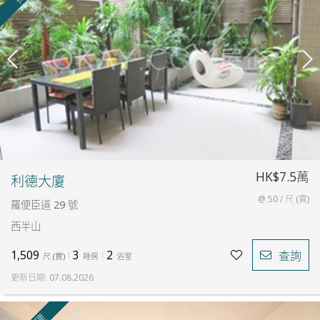
HK$7.5萬
利德大廈
@ 50 / 尺 (實)
羅便臣道 29 號
西半山
1,509
3
2
查詢
尺
(
實
)
睡房
浴室
更新日期
:
07.08.2026