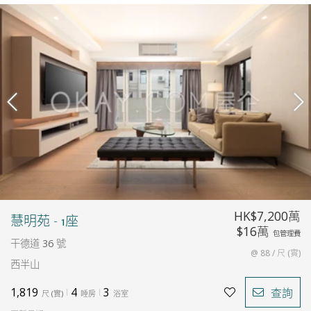
HK$7,200萬
慧明苑 - 1座
$16萬
包管理費
干德道 36 號
@ 88 / 尺 (實)
西半山
1,819
4
3
查詢
尺
(
實
)
睡房
浴室