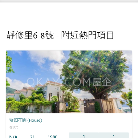
靜修里6-8號 - 附近熱門項目
璧如花園 (House)
舂坎角
1
1
N/A
21
1980