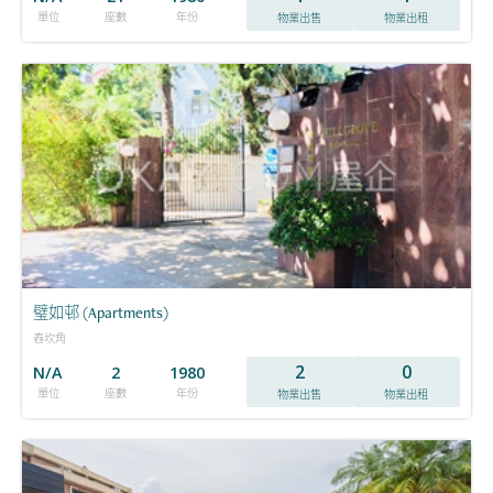
單位
座數
年份
物業出售
物業出租
璧如邨 (Apartments)
舂坎角
2
0
N/A
2
1980
單位
座數
年份
物業出售
物業出租