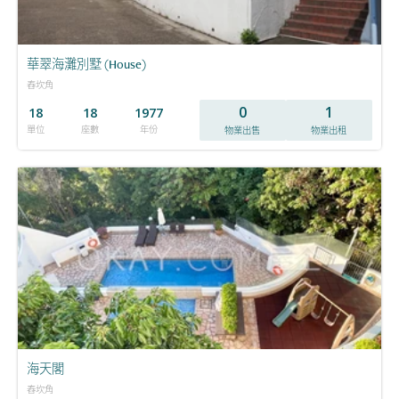
華翠海灘別墅 (House)
舂坎角
0
1
18
18
1977
單位
座數
年份
物業出售
物業出租
海天閣
舂坎角