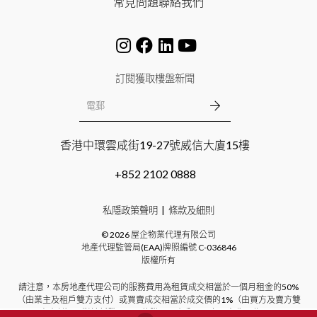
常見問題
聯絡我們
訂閱獲取樓盤新聞
香港中環雲咸街19-27號威信大廈15樓
+852 2102 0888
私隱政策聲明
條款及細則
©
2026
屋企物業代理有限公司
地產代理監管局(EAA)牌照編號
C-036846
版權所有
請注意，本房地產代理公司的服務費用為租賃成交相當於一個月租金的50%
（由業主及租戶雙方支付）或買賣成交相當於成交價的1%（由買方及賣方雙
方支付）。對於新發展項目的購買，本公司不向買方收取費用。