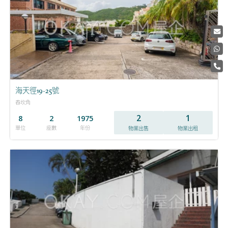
海天徑19-25號
舂坎角
2
1
8
2
1975
單位
座數
年份
物業出售
物業出租