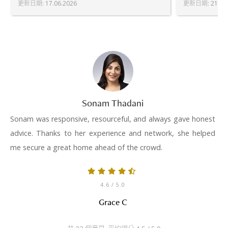
更新日期
:
17.06.2026
更新日期
:
21.07
Sonam Thadani
Sonam was responsive, resourceful, and always gave honest
advice. Thanks to her experience and network, she helped
me secure a great home ahead of the crowd.
4.6
/ 5.0
Grace C