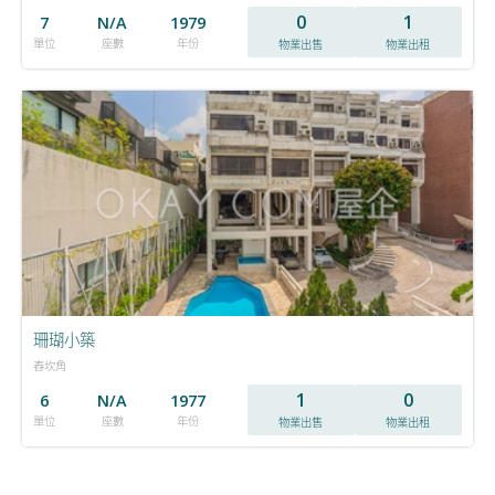
0
1
7
N/A
1979
單位
座數
年份
物業出售
物業出租
珊瑚小築
舂坎角
1
0
6
N/A
1977
單位
座數
年份
物業出售
物業出租