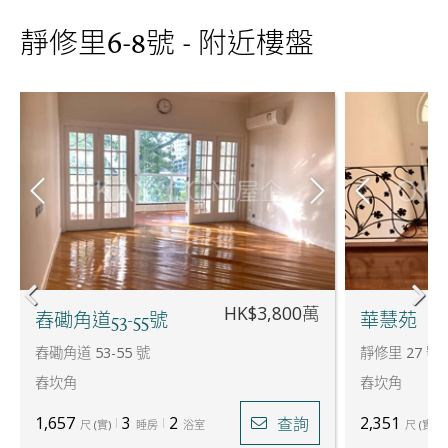
靜修里6-8號 - 附近樓盤
HK$3,800萬
舂磡角道53-55號
華慧苑
舂磡角道 53-55 號
靜修里 27 號
舂坎角
舂坎角
1,657
3
2
2,351
查詢
尺
(
實
)
睡房
浴室
尺
(
實
)