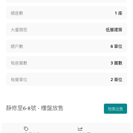
總座數
1
座
大廈類型
低層建築
總戶數
6
單位
每座層數
3
層數
每層單位
2
單位
靜修里6-8號 - 樓盤放售
物業出售