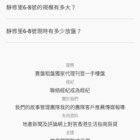
靜修里6-8號的規模有多大？
靜修里6-8號現時有多少放盤？
服務
賣盤
租盤
獨家代理
刊登
一手樓盤
經紀
聯絡經紀
成為經紀
關於我們
我們的故事
管理團隊
我的的團隊
客戶推薦
傳媒報導
有用資料
地產新聞及評論
網上對答
香港生活指南
房貸
支援