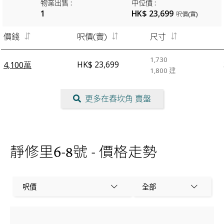
物業出售
:
中位價
:
1
HK$ 23,699
呎價(實)
價錢
呎價(實)
尺寸
1,730
HK$ 23,699
4,100萬
1,800
建
更多在舂坎角 賣盤
靜修里6-8號 - 價格走勢
呎價
全部