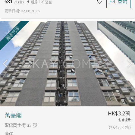
681
3
2
查詢
尺
(
實
)
睡房
浴室
更新日期
:
02.08.2026
獨家代理
HK$3.2萬
萬豪閣
包管理費
聖佛蘭士街 33 號
@ 64 / 尺 (實)
灣仔