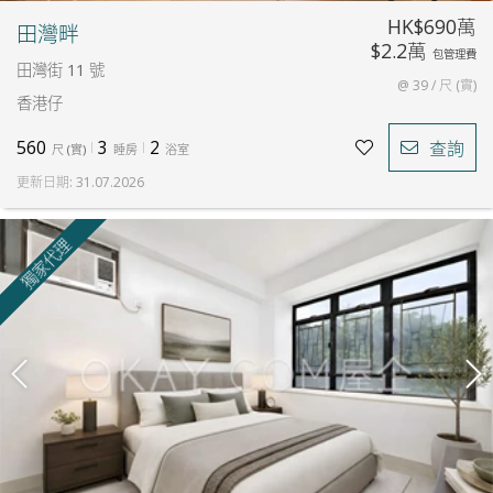
HK$690萬
田灣畔
$2.2萬
包管理費
田灣街 11 號
@ 39 / 尺 (實)
香港仔
560
3
2
查詢
尺
(
實
)
睡房
浴室
更新日期
:
31.07.2026
獨家代理