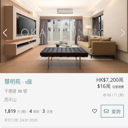
HK$7,200萬
慧明苑 - 1座
$16萬
包管理費
干德道 36 號
@ 88 / 尺 (實)
西半山
1,819
4
3
查詢
尺
(
實
)
睡房
浴室
更新日期
:
24.07.2026