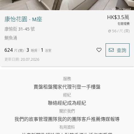
HK$3.5萬
康怡花園 - M座
包管理費
康愉街 31-45 號
@ 56 / 尺 (實)
鰂魚涌
624
3
1
查詢
尺
(
實
)
睡房
浴室
更新日期
:
20.07.2026
服務
賣盤
租盤
獨家代理
刊登
一手樓盤
經紀
聯絡經紀
成為經紀
關於我們
我們的故事
管理團隊
我的的團隊
客戶推薦
傳媒報導
有用資料