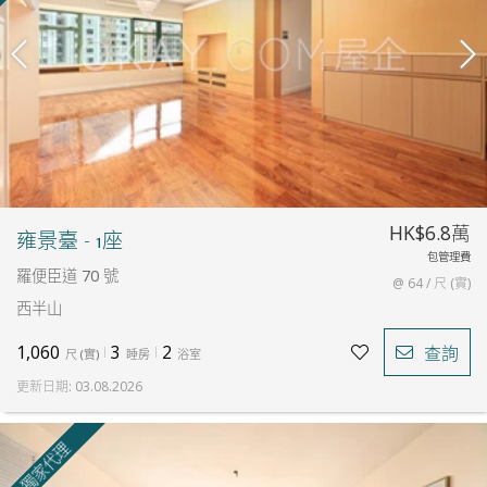
HK$6.8萬
雍景臺 - 1座
包管理費
羅便臣道 70 號
@ 64 / 尺 (實)
西半山
1,060
3
2
查詢
尺
(
實
)
睡房
浴室
更新日期
:
03.08.2026
獨家代理