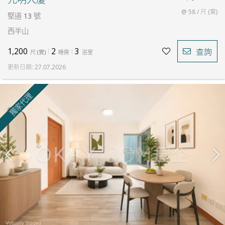
@ 58 / 尺 (實)
堅道 13 號
西半山
1,200
2
3
查詢
尺
(
實
)
睡房
浴室
更新日期
:
27.07.2026
獨家代理