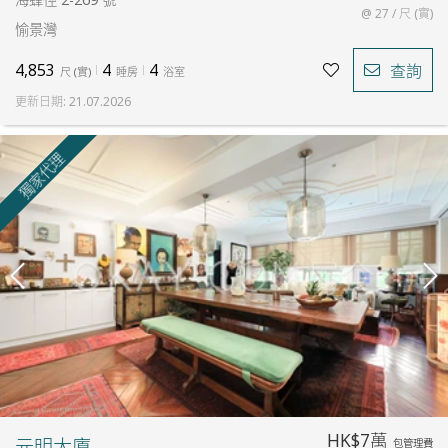
@ 27 / 尺 (實)
愉景灣
4,853
4
4
查詢
尺
(
實
)
睡房
浴室
更新日期
:
21.07.2026
獨家代理
HK$7萬
元明大廈
包管理費