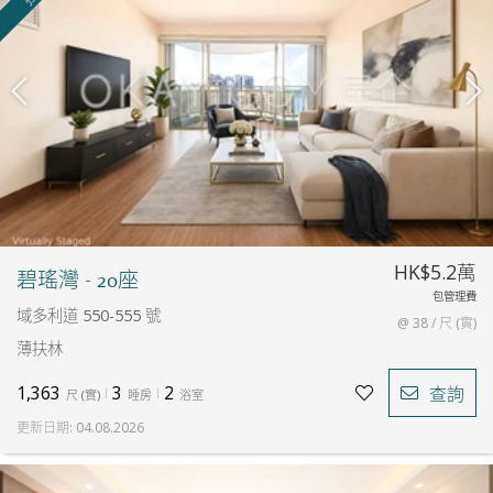
HK$5.2萬
碧瑤灣 - 20座
包管理費
域多利道 550-555 號
@ 38 / 尺 (實)
薄扶林
1,363
3
2
查詢
尺
(
實
)
睡房
浴室
更新日期
:
04.08.2026