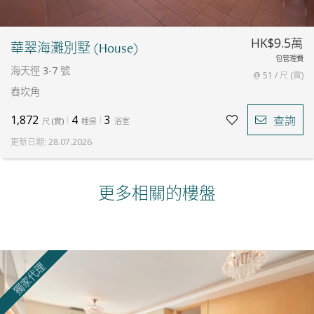
HK$9.5萬
華翠海灘別墅 (House)
包管理費
海天徑 3-7 號
@ 51 / 尺 (實)
舂坎角
1,872
4
3
查詢
尺
(
實
)
睡房
浴室
更新日期
:
28.07.2026
更多相關的樓盤
獨家代理