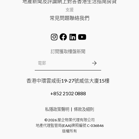
地產新聞及評論
網上對答
香港生活指南
房貸
支援
常見問題
聯絡我們
訂閱獲取樓盤新聞
香港中環雲咸街19-27號威信大廈15樓
+852 2102 0888
私隱政策聲明
條款及細則
©
2026
屋企物業代理有限公司
地產代理監管局(EAA)牌照編號
C-036846
版權所有