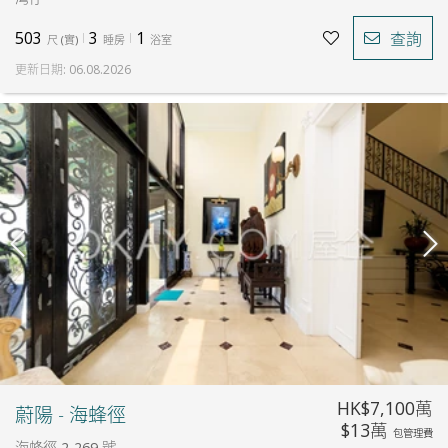
503
3
1
查詢
尺
(
實
)
睡房
浴室
更新日期
:
06.08.2026
HK$7,100萬
蔚陽 - 海蜂徑
$13萬
包管理費
海蜂徑 2-269 號