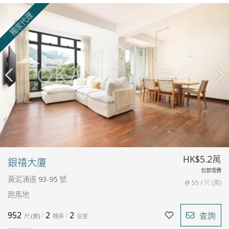
獨家代理
HK$5.2萬
銀禧大廈
包管理費
黃泥涌道 93-95 號
@ 55 / 尺 (實)
跑馬地
952
2
2
查詢
尺
(
實
)
睡房
浴室