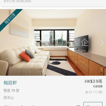
更新日期
:
04.08.2026
獨家代理
HK$3.9萬
翰庭軒
包管理費
堅道 75 號
@ 57 / 尺 (實)
西半山