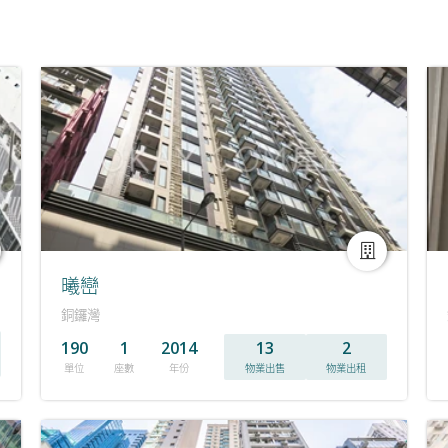
曦巒
銅鑼灣
190
1
2014
13
2
單位
座數
年份
物業出售
物業出租