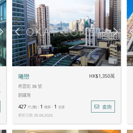
萬
HK$1,350萬
曦巒
費
希雲街 38 號
)
銅鑼灣
427
1
1
查詢
尺
(
實
)
睡房
浴室
更新日期
:
05.06.2026