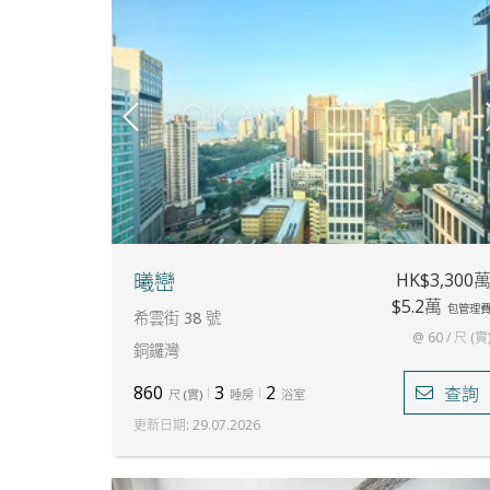
HK$3,300
曦巒
$5.2萬
包管理
希雲街 38 號
@ 60 / 尺 (實
銅鑼灣
860
3
2
查詢
尺
(
實
)
睡房
浴室
更新日期
:
29.07.2026