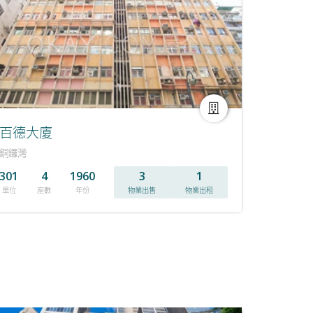
百德大廈
銅鑼灣
301
4
1960
3
1
單位
座數
年份
物業出售
物業出租