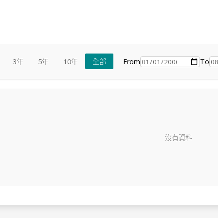
From
To
3年
5年
10年
全部
沒有資料