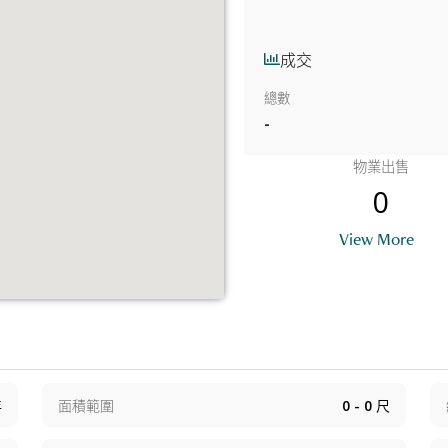
成交
總數
-
物業出售
0
View More
年
面積範圍
0 - 0
尺