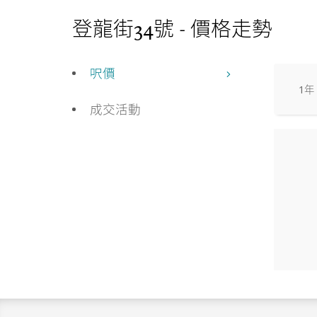
登龍街34號 - 價格走勢
呎價
1年
成交活動