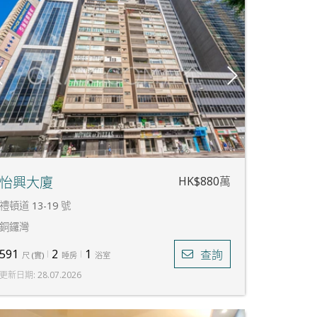
HK$880萬
怡興大廈
禮頓道 13-19 號
銅鑼灣
591
2
1
查詢
尺
(
實
)
睡房
浴室
更新日期
:
28.07.2026