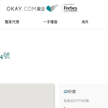
獨家代理
一手樓盤
海外
34號
呎價
每單成交平均呎價
-