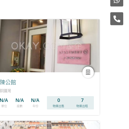
陳公館
銅鑼灣
N/A
N/A
N/A
0
7
單位
座數
年份
物業出售
物業出租