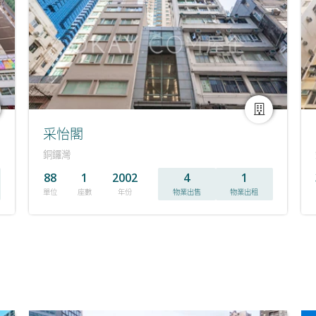
采怡閣
銅鑼灣
88
1
2002
4
1
單位
座數
年份
物業出售
物業出租