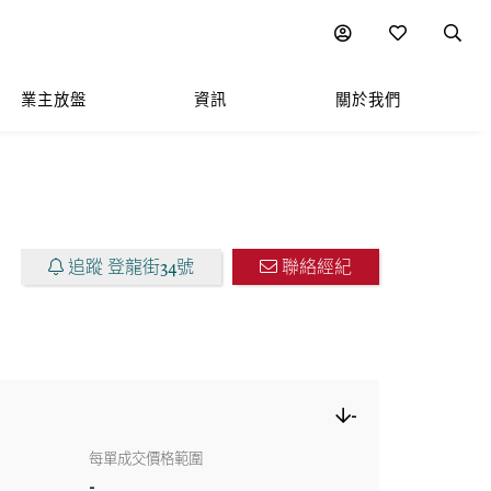
圖表
附近熱門項目
業主放盤
資訊
關於我們
追蹤 登龍街34號
聯絡經紀
-
每單成交價格範圍
-