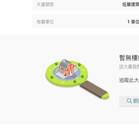
大廈類型
低層建
每層單位
1
單
暫無樓
這大廈我
追蹤此大
銅