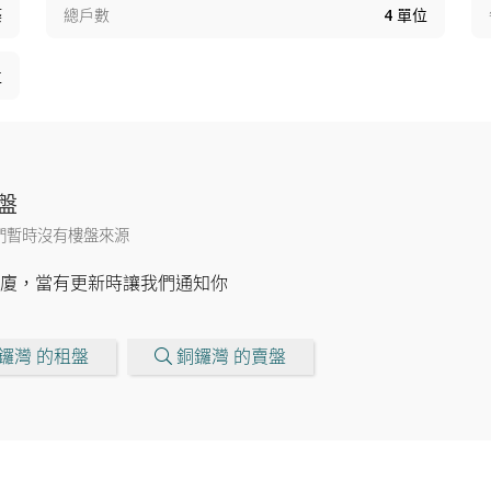
築
總戶數
4
單位
位
盤
們暫時沒有樓盤來源
廈，當有更新時讓我們通知你
鑼灣 的租盤
銅鑼灣 的賣盤