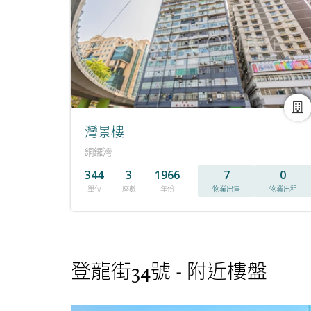
灣景樓
銅鑼灣
344
3
1966
7
0
單位
座數
年份
物業出售
物業出租
登龍街34號 - 附近樓盤