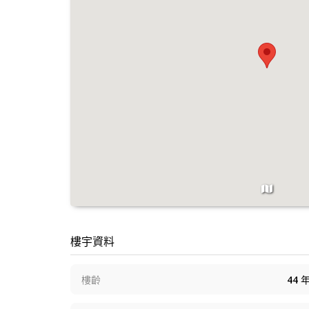
樓宇資料
樓齡
44