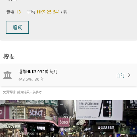
13
HK$ 25,641
賣盤
平均
/ 呎
追蹤
按揭
港幣
HK$3.032萬
每月
自訂
@
3.5
%
,
30
年
免責聲明: 計算結果只供參考