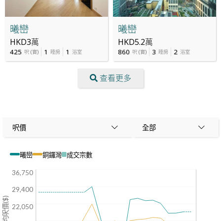
曦巒
曦巒
HKD3萬
HKD5.2萬
425
1
1
860
3
2
呎
(
實
)
睡房
浴室
呎
(
實
)
睡房
浴室
查看更多
呎價
全部
曦巒
銅鑼灣
成交宗數
36,750
29,400
平均呎價($)
22,050