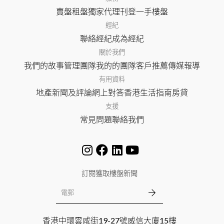
賣盤
租盤
獨家代理
刊登
一手樓盤
經紀
聯絡經紀
成為經紀
關於我們
我們的故事
管理團隊
我的的團隊
客戶推薦
傳媒報導
有用資料
地產新聞及評論
網上對答
香港生活指南
房貸
支援
常見問題
聯絡我們
訂閱獲取樓盤新聞
香港中環雲咸街19-27號威信大廈15樓