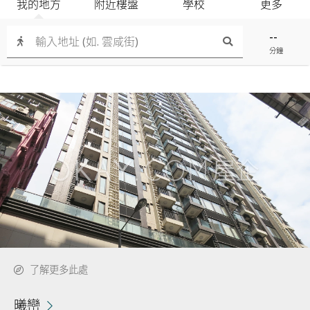
我的地方
附近樓盤
學校
更多
--
分鐘
了解更多此處
曦巒