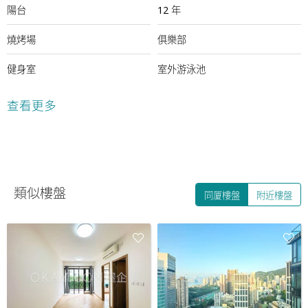
陽台
12 年
燒烤場
俱樂部
健身室
室外游泳池
24小時保安
查看更多
類似樓盤
同厦樓盤
附近樓盤