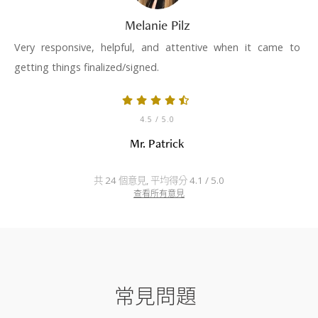
Melanie Pilz
Very responsive, helpful, and attentive when it came to
getting things finalized/signed.
4.5
/ 5.0
Mr. Patrick
共 24 個意見, 平均得分 4.1 / 5.0
查看所有意見
常見問題