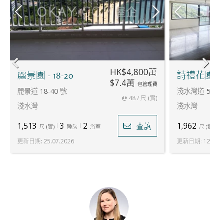
HK$4,800萬
麗景園 - 18-20
詩禮花園
$7.4萬
包管理費
麗景道 18-40 號
淺水灣道 5 號
@ 48 / 尺 (實)
淺水灣
淺水灣
1,513
3
2
1,962
查詢
尺
(
實
)
睡房
浴室
尺
(
實
)
更新日期
:
25.07.2026
更新日期
:
12.05