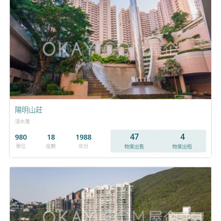
陽明山莊
淺水灣
47
4
980
18
1988
單位
座數
年份
物業出售
物業出租