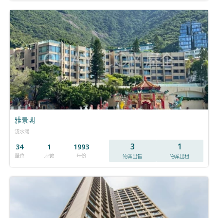
雅景閣
淺水灣
3
1
34
1
1993
單位
座數
年份
物業出售
物業出租