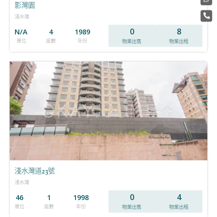
影灣園
淺水灣
0
8
N/A
4
1989
單位
座數
年份
物業出售
物業出租
淺水灣道23號
淺水灣
0
4
46
1
1998
單位
座數
年份
物業出售
物業出租