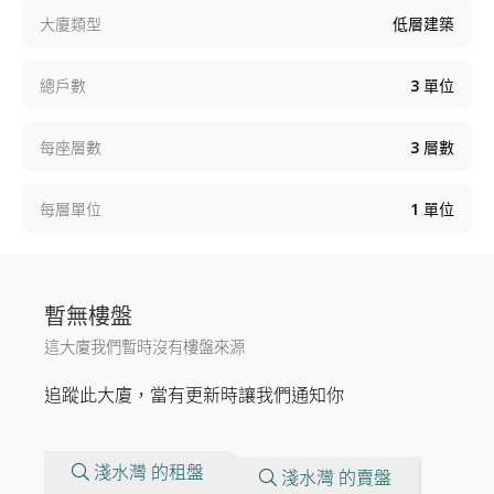
大廈類型
低層建築
總戶數
3
單位
每座層數
3
層數
每層單位
1
單位
暫無樓盤
這大廈我們暫時沒有樓盤來源
追蹤此大廈，當有更新時讓我們通知你
淺水灣 的租盤
淺水灣 的賣盤