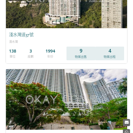
淺水灣道37號
淺水灣
9
4
138
3
1994
單位
座數
年份
物業出售
物業出租