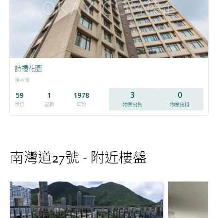
詩禮花園
淺水灣
3
0
59
1
1978
單位
座數
年份
物業出售
物業出租
南灣道27號 - 附近樓盤