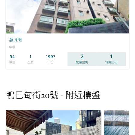
萬城閣
中環
2
1
54
1
1997
單位
座數
年份
物業出售
物業出租
鴨巴甸街20號 - 附近樓盤