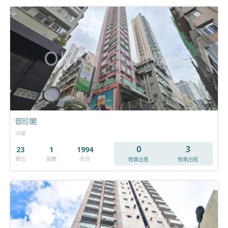
御珍閣
中環
0
3
23
1
1994
單位
座數
年份
物業出售
物業出租