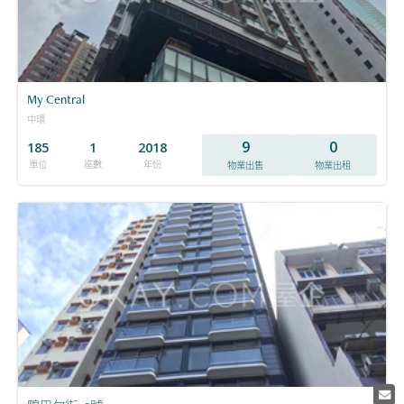
My Central
中環
9
0
185
1
2018
單位
座數
年份
物業出售
物業出租