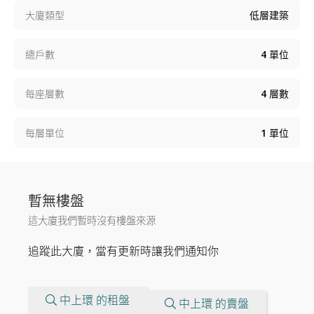
大廈類型
低層建築
總戶數
4
單位
每座層數
4
層數
每層單位
1
單位
暫無樓盤
這大廈我們暫時沒有樓盤來源
追蹤此大廈，當有更新時讓我們通知你
中上環 的租盤
中上環 的賣盤