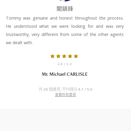
關鎮鋒
Tommy was genuine and honest throughout the process.
He understood what we were looking for and was very
trustworthy, very different from some of the other agents
we dealt with.
4.8
/ 5.0
Mr. Michael CARLISLE
共 26 個意見, 平均得分 4.1 / 5.0
查看所有意見