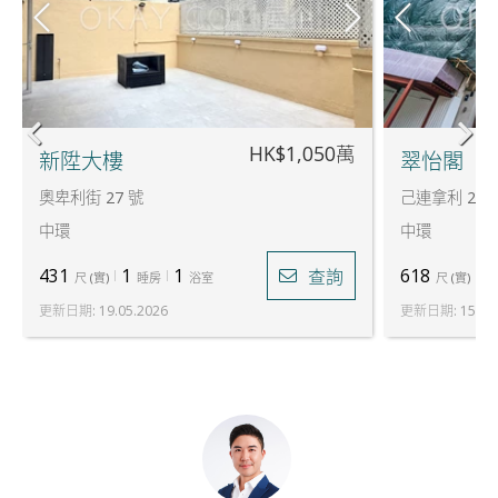
HK$1,050萬
新陞大樓
翠怡閣
奧卑利街 27 號
己連拿利 2 號
中環
中環
431
1
1
618
2
查詢
尺
(
實
)
睡房
浴室
尺
(
實
)
更新日期
:
19.05.2026
更新日期
:
15.07