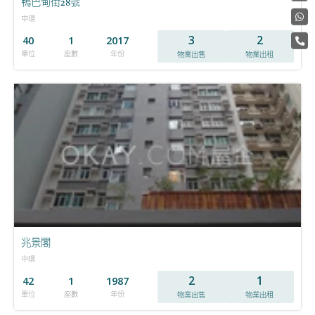
鴨巴甸街28號
中環
3
2
40
1
2017
單位
座數
年份
物業出售
物業出租
兆景閣
中環
2
1
42
1
1987
單位
座數
年份
物業出售
物業出租