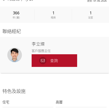
更新: 01.06.2026
366
1
1
呎
(
實
)
睡房
浴室
聯絡經紀
李立燦
客戶服務主任
查詢
特色及設施
住宅
高層