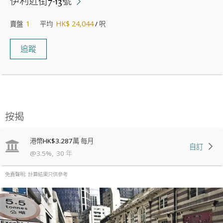
伊利近街7-13號
1
HK$ 24,044
賣盤
平均
/ 呎
追蹤
按揭
港幣
HK$3.287萬
每月
自訂
@
3.5
%
,
30
年
免責聲明: 計算結果只供參考