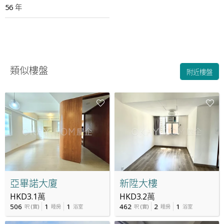
56 年
類似樓盤
附近樓盤
亞畢諾大廈
新陞大樓
HKD3.1萬
HKD3.2萬
506
1
1
462
2
1
呎
(
實
)
睡房
浴室
呎
(
實
)
睡房
浴室