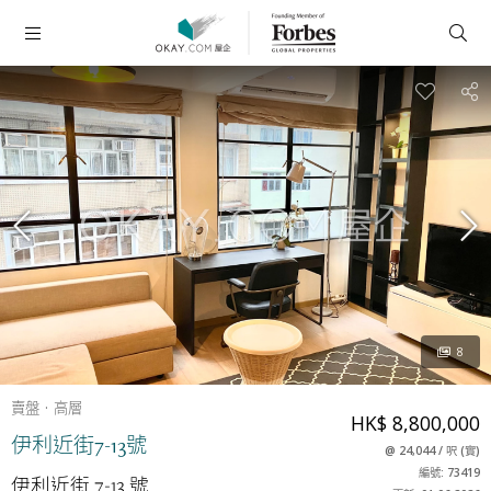
8
賣盤
高層
HK$ 8,800,000
伊利近街7-13號
@
24,044
/
呎
(
實
)
編號: 73419
伊利近街 7-13 號