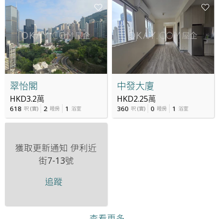
翠怡閣
中發大廈
HKD3.2萬
HKD2.25萬
618
2
1
360
0
1
呎
(
實
)
睡房
浴室
呎
(
實
)
睡房
浴室
獲取更新通知
伊利近
街7-13號
追蹤
查看更多