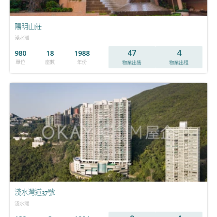
陽明山莊
淺水灣
47
4
980
18
1988
單位
座數
年份
物業出售
物業出租
淺水灣道37號
淺水灣