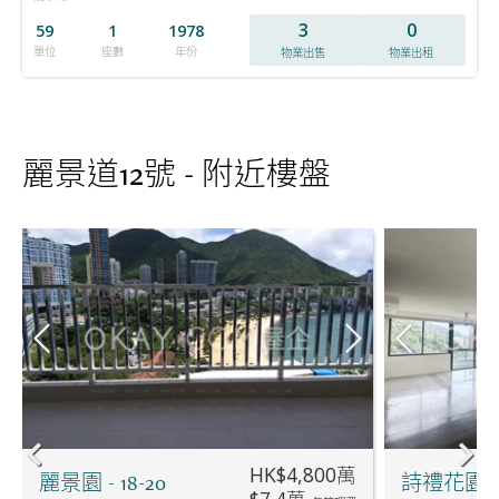
3
0
59
1
1978
單位
座數
年份
物業出售
物業出租
麗景道12號 - 附近樓盤
HK$4,800萬
麗景園 - 18-20
詩禮花園