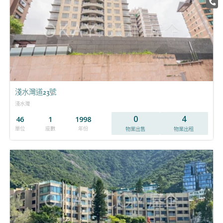
淺水灣道23號
淺水灣
0
4
46
1
1998
單位
座數
年份
物業出售
物業出租