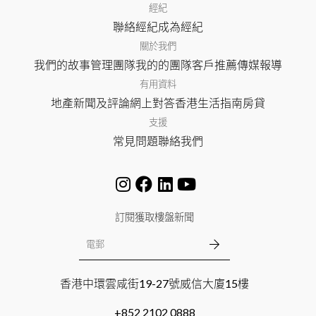
經紀
聯絡經紀
成為經紀
關於我們
我們的故事
管理團隊
我的的團隊
客戶推薦
傳媒報導
有用資料
地產新聞及評論
網上對答
香港生活指南
房貸
支援
常見問題
聯絡我們
訂閱獲取樓盤新聞
香港中環雲咸街19-27號威信大廈15樓
+852 2102 0888