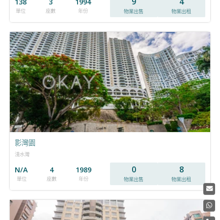
9
4
138
3
1994
單位
座數
年份
物業出售
物業出租
影灣園
淺水灣
0
8
N/A
4
1989
單位
座數
年份
物業出售
物業出租