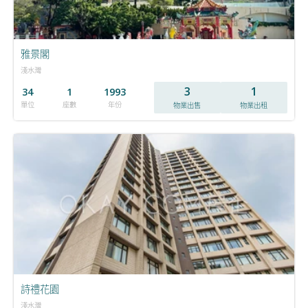
雅景閣
淺水灣
3
1
34
1
1993
單位
座數
年份
物業出售
物業出租
詩禮花園
淺水灣