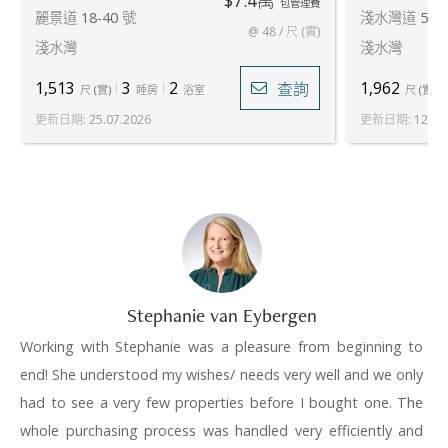
$7.4萬
包管理費
麗景道 18-40 號
淺水灣道 5 號
@ 48 / 尺 (實)
淺水灣
淺水灣
1,513
3
2
1,962
查詢
尺
(
實
)
睡房
浴室
尺
(
實
)
更新日期
:
25.07.2026
更新日期
:
12.05
Stephanie van Eybergen
Working with Stephanie was a pleasure from beginning to
end! She understood my wishes/ needs very well and we only
had to see a very few properties before I bought one. The
whole purchasing process was handled very efficiently and