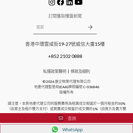
訂閱獲取樓盤新聞
香港中環雲咸街19-27號威信大廈15樓
+852 2102 0888
私隱政策聲明
條款及細則
©
2026
屋企物業代理有限公司
地產代理監管局(EAA)牌照編號
C-036846
版權所有
請注意，本房地產代理公司的服務費用為租賃成交相當於一個月租金的50%
（由業主及租戶雙方支付）或買賣成交相當於成交價的1%（由買方及賣方雙
方支付）。對於新發展項目的購買，本公司不向買方收取費用。
查詢
WhatsApp