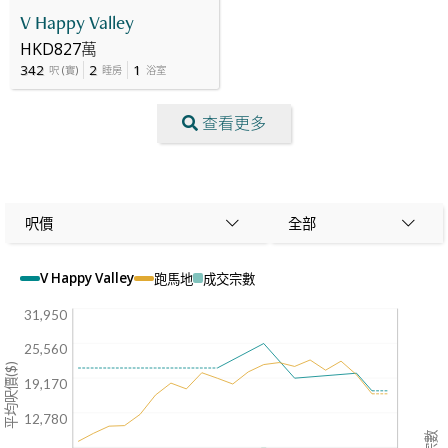
V Happy Valley
HKD827萬
342
2
1
呎
(
實
)
睡房
浴室
查看更多
呎價
全部
V Happy Valley
跑馬地
成交宗數
31,950
25,560
平均呎價($)
19,170
12,780