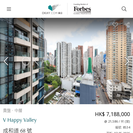
17
賣盤
中層
HK$ 7,188,000
V Happy Valley
@
21,586
/
呎
(
實
)
編號: 8534
成和道 68 號