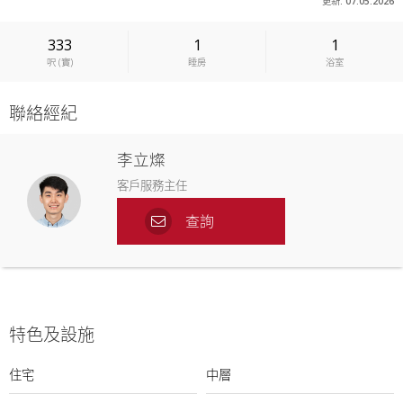
更新: 07.05.2026
333
1
1
呎
(
實
)
睡房
浴室
聯絡經紀
李立燦
客戶服務主任
查詢
特色及設施
住宅
中層