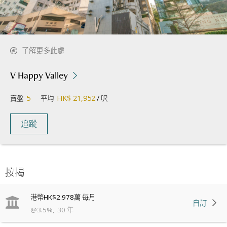
了解更多此處
V Happy Valley
5
HK$ 21,952
賣盤
平均
/ 呎
追蹤
按揭
港幣
HK$2.978萬
每月
自訂
@
3.5
%
,
30
年