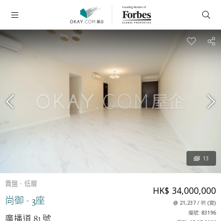
13
賣盤
低層
HK$ 34,000,000
尚御 - 3座
@
21,237
/
呎
(
實
)
編號: 83196
廣播道 81 號