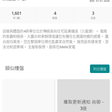
更新: 07.07.2026
1,601
4
3
呎
(
實
)
睡房
浴室
這極具體面的4房單位位於傳統高尚住宅區廣播道（九龍塘）。 寬敞
的客廳和睡房、大露台和寧靜環境讓您有種住在異國他鄉的感覺。 露
台座向東南，您在整個單位裡也能盡享自然風。 屋苑設有健身室、游
泳池和遊樂場。 全屋新裝修，廚房包Miele家電
類似樓盤
附近樓盤
獲取更新通知
尚御 -
3座