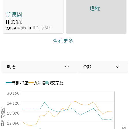
追蹤
新德園
HKD9萬
2,059
4
3
呎
(
實
)
睡房
浴室
查看更多
呎價
全部
尚御 - 3座
九龍塘
成交宗數
30,150
24,120
平均呎價($)
18,090
12,060