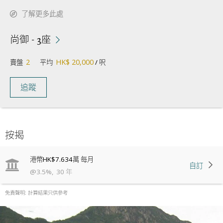
了解更多此處
尚御 - 3座
2
HK$ 20,000
賣盤
平均
/ 呎
追蹤
按揭
港幣
HK$7.634萬
每月
自訂
@
3.5
%
,
30
年
免責聲明: 計算結果只供參考