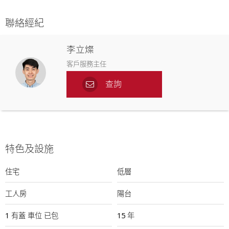
聯絡經紀
李立燦
客戶服務主任
查詢
特色及設施
住宅
低層
工人房
陽台
1
有蓋
車位
已包
15 年