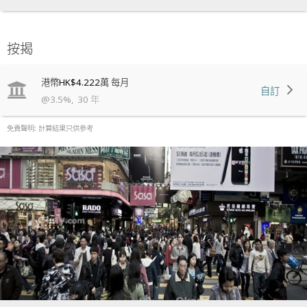
按揭
港幣
HK$4.222萬
每月
自訂
@
3.5
%
,
30
年
免責聲明: 計算結果只供參考