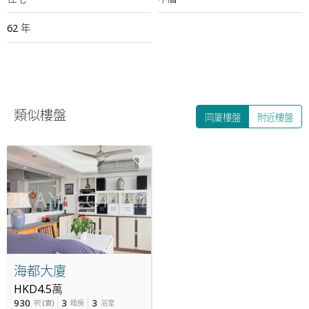
62 年
類似樓盤
同厦樓盤
附近樓盤
海都大廈
HKD4.5萬
930
3
3
呎
(
實
)
睡房
浴室