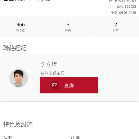
@
19,462
/
呎
(
實
)
編號: 322032
更新: 09.05.2026
966
3
2
呎
(
實
)
睡房
浴室
聯絡經紀
李立燦
客戶服務主任
查詢
特色及設施
住宅
中層