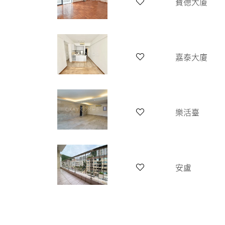
寶德大廈
嘉泰大廈
樂活臺
安盧