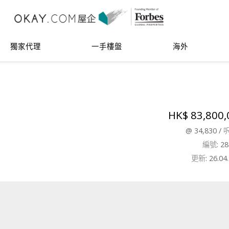
獨家代理
一手樓盤
海外
HK$ 83,800,
@
34,830
/
編號: 28
更新: 26.04