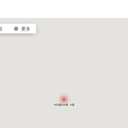
校
更多
大坑道339號 - A座