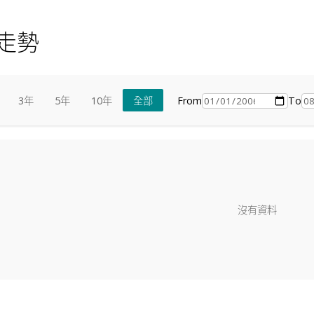
走勢
From
To
3年
5年
10年
全部
沒有資料