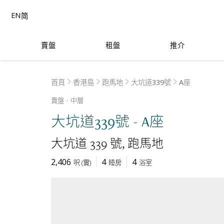
EN
简
賣盤
租盤
推介
首頁
香港島
跑馬地
大坑道339號
A座
賣盤
中層
大坑道339號 - A座
大坑道 339 號
跑馬地
2,406
4
4
呎
(
實
)
睡房
浴室