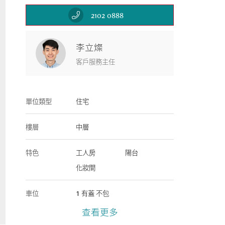
2102 0888
李立燦
客戶服務主任
單位類型
住宅
樓層
中層
特色
工人房
陽台
化妝間
車位
1
有蓋
不包
查看更多
樓齡
13 年