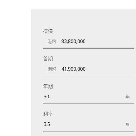
樓價
港幣
首期
港幣
年期
年
利率
%