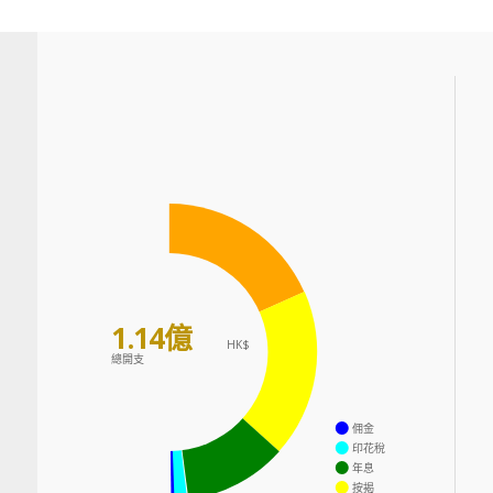
1.14億
HK$
總開支
佣金
印花稅
年息
按揭