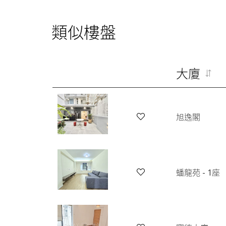
類似樓盤
大廈
旭逸閣
蟠龍苑 - 1座