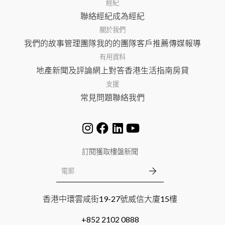
經紀
聯絡經紀
成為經紀
關於我們
我們的故事
管理團隊
我的的團隊
客戶推薦
傳媒報導
有用資料
地產新聞及評論
網上對答
香港生活指南
房貸
支援
常見問題
聯絡我們
訂閱獲取樓盤新聞
香港中環雲咸街19-27號威信大廈15樓
+852 2102 0888