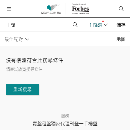
1
篩選
儲存
最佳配對
地圖
沒有樓盤符合此搜尋條件
請嘗試放寬搜尋條件
重新搜尋
服務
賣盤
租盤
獨家代理
刊登
一手樓盤