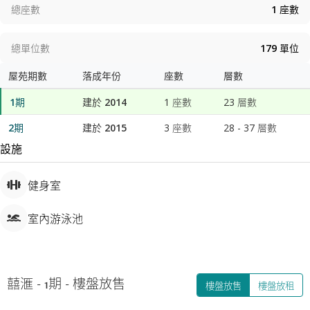
總座數
1
座數
總單位數
179
單位
屋苑期數
落成年份
座數
層數
1期
建於 2014
1 座數
23
層數
2期
建於 2015
3 座數
28
-
37
層數
設施
健身室
室內游泳池
囍滙 - 1期
-
樓盤放售
樓盤放售
樓盤放租