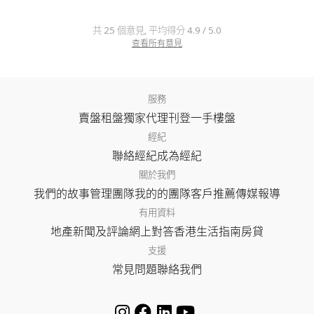
共 25 個意見, 平均得分 4.9 / 5.0
查看所有意見
服務
賣盤
租盤
獨家代理
刊登
一手樓盤
經紀
聯絡經紀
成為經紀
關於我們
我們的故事
管理團隊
我的的團隊
客戶推薦
傳媒報導
有用資料
地產新聞及評論
網上對答
香港生活指南
房貸
支援
常見問題
聯絡我們