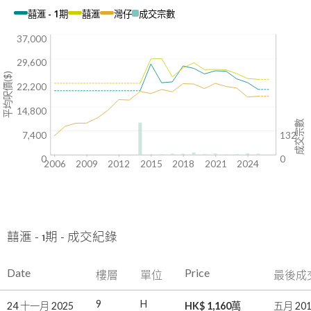
囍滙 - 1期
囍滙
灣仔
成交宗數
37,000
29,600
平均呎價($)
22,200
14,800
成交宗數
7,400
132
0
0
2006
2009
2012
2015
2018
2021
2024
囍滙 - 1期
-
成交紀錄
Date
Price
樓層
單位
最後成
9
H
24 十一月 2025
HK$ 1,160萬
五月 201