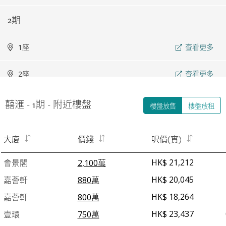
2期
1座
查看更多
2座
查看更多
3座
查看更多
囍滙 - 1期 - 附近樓盤
樓盤放售
樓盤放租
大廈
價錢
呎價(實)
HK$ 21,212
會景閣
2,100萬
HK$ 20,045
嘉薈軒
880萬
HK$ 18,264
嘉薈軒
800萬
HK$ 23,437
壹環
750萬