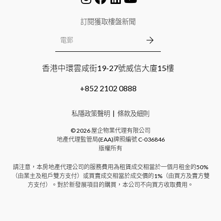
訂閱獲取樓盤新聞
香港中環雲咸街19-27號威信大廈15樓
+852 2102 0888
私隱政策聲明
條款及細則
©
2026
屋企物業代理有限公司
地產代理監管局(EAA)牌照編號
C-036846
版權所有
請注意，本房地產代理公司的服務費用為租賃成交相當於一個月租金的50%
（由業主及租戶雙方支付）或買賣成交相當於成交價的1%（由買方及賣方雙
方支付）。對於新發展項目的購買，本公司不向買方收取費用。