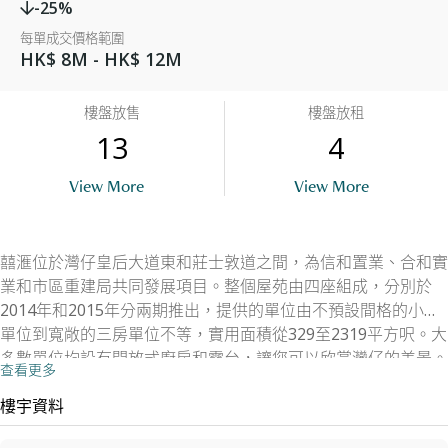
-25%
每單成交價格範圍
HK$ 8M - HK$ 12M
樓盤放售
樓盤放租
13
4
View More
View More
囍滙位於灣仔皇后大道東和莊士敦道之間，為信和置業、合和實
業和市區重建局共同發展項目。整個屋苑由四座組成，分別於
2014年和2015年分兩期推出，提供的單位由不預設間格的小型
單位到寬敞的三房單位不等，實用面積從329至2319平方呎。大
多數單位均設有開放式廚房和露台，讓您可以欣賞灣仔的美景。
查看更多
另外，該屋苑不單設有一個大型會所為住戶提供各種設施，更和
購物中心相連，廣受外國人和商務人士歡迎。
樓宇資料