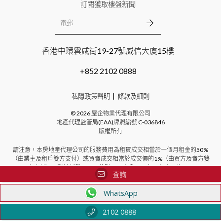
訂閱獲取樓盤新聞
香港中環雲咸街19-27號威信大廈15樓
+852 2102 0888
私隱政策聲明
條款及細則
©
2026
屋企物業代理有限公司
地產代理監管局(EAA)牌照編號
C-036846
版權所有
請注意，本房地產代理公司的服務費用為租賃成交相當於一個月租金的50%
（由業主及租戶雙方支付）或買賣成交相當於成交價的1%（由買方及賣方雙
方支付）。對於新發展項目的購買，本公司不向買方收取費用。
查詢
WhatsApp
2102 0888