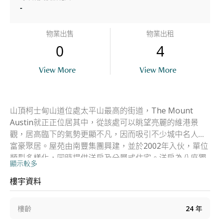
-
物業出售
物業出租
0
4
View More
View More
山頂柯士甸山道位處太平山最高的街道，The Mount
Austin就正正位居其中，從該處可以眺望亮麗的維港景
觀，居高臨下的氣勢更顯不凡，因而吸引不少城中名人及
富豪聚居。屋苑由南豐集團興建，並於2002年入伙，單位
類型多樣化，同時提供洋房及分層式住宅。洋房為八座獨
顯示較多
立屋，實用面積由3787平方呎起；而分層住宅則有四幢，
每幢七層，合共68伙，頂層特色單位及複式戶實用面積更
樓宇資料
擴展至2118平方呎，其餘48伙為兩房及三房間隔的單位，
實用面積由725至935平方呎不等。
樓齡
24
年