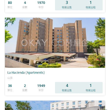
3
1
80
4
1970
單位
座數
年份
物業出售
物業出租
La Hacienda (Apartments)
山頂
4
1
36
2
1949
單位
座數
年份
物業出售
物業出租