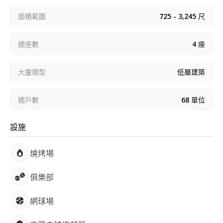
面積範圍
725 - 3,245
尺
總座數
4
座
大廈類型
低層建築
總戶數
68
單位
設施
燒烤場
俱樂部
網球場