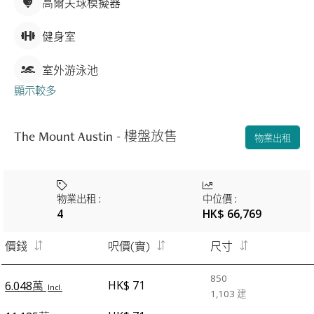
高爾夫球模擬器
健身室
室外游泳池
顯示較多
The Mount Austin - 樓盤放售
物業出租
物業出租
:
中位價
:
4
HK$ 66,769
價錢
呎價(實)
尺寸
850
HK$ 71
6.048萬
Incl.
1,103
建