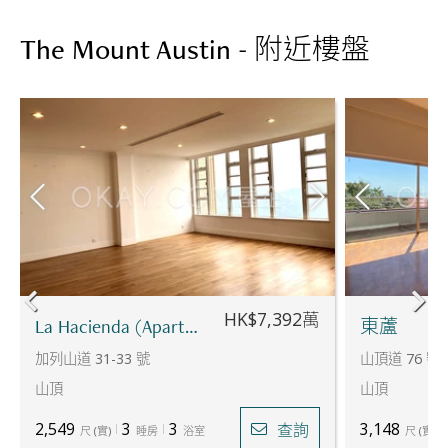
The Mount Austin - 附近樓盤
HK$7,392萬
La Hacienda (Apartments) - B座
東蘆
加列山道 31-33 號
山頂道 76 號
山頂
山頂
2,549
3
3
3,148
查詢
尺
(
實
)
睡房
浴室
尺
(
實
)