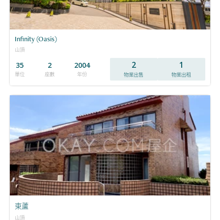
Infinity (Oasis)
山頂
2
1
35
2
2004
單位
座數
年份
物業出售
物業出租
東蘆
山頂