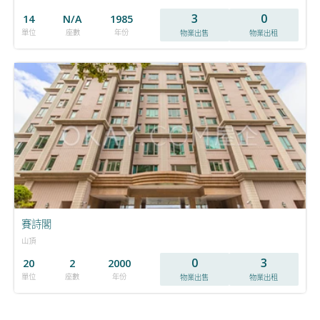
3
0
14
N/A
1985
單位
座數
年份
物業出售
物業出租
賽詩閣
山頂
0
3
20
2
2000
單位
座數
年份
物業出售
物業出租