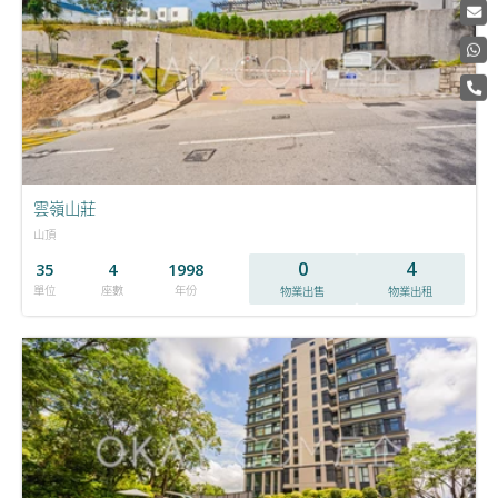
雲嶺山莊
山頂
0
4
35
4
1998
單位
座數
年份
物業出售
物業出租