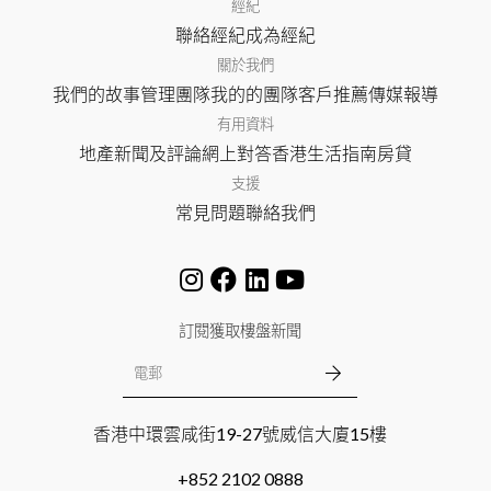
經紀
聯絡經紀
成為經紀
關於我們
我們的故事
管理團隊
我的的團隊
客戶推薦
傳媒報導
有用資料
地產新聞及評論
網上對答
香港生活指南
房貸
支援
常見問題
聯絡我們
訂閱獲取樓盤新聞
香港中環雲咸街19-27號威信大廈15樓
+852 2102 0888