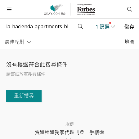
1
篩選
儲存
最佳配對
地圖
沒有樓盤符合此搜尋條件
請嘗試放寬搜尋條件
重新搜尋
服務
賣盤
租盤
獨家代理
刊登
一手樓盤