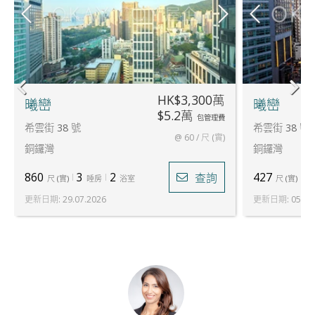
HK$3,300萬
曦巒
曦巒
$5.2萬
包管理費
希雲街 38 號
希雲街 38 號
@ 60 / 尺 (實)
銅鑼灣
銅鑼灣
860
3
2
427
1
查詢
尺
(
實
)
睡房
浴室
尺
(
實
)
更新日期
:
29.07.2026
更新日期
:
05.06