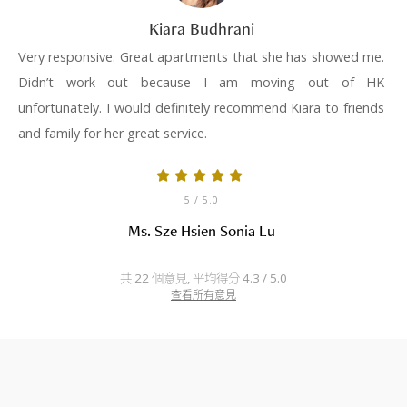
Kiara Budhrani
Very responsive. Great apartments that she has showed me.
Didn’t work out because I am moving out of HK
unfortunately. I would definitely recommend Kiara to friends
and family for her great service.
5
/ 5.0
Ms. Sze Hsien Sonia Lu
共 22 個意見, 平均得分 4.3 / 5.0
查看所有意見