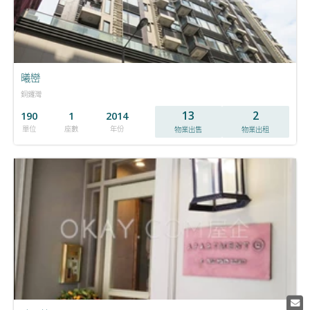
曦巒
銅鑼灣
13
2
190
1
2014
單位
座數
年份
物業出售
物業出租