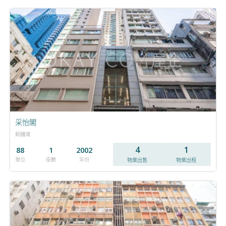
采怡閣
銅鑼灣
4
1
88
1
2002
單位
座數
年份
物業出售
物業出租