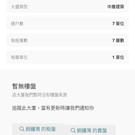
大廈類型
中層建築
總戶數
7
單位
每座層數
7
層數
每層單位
1
單位
暫無樓盤
這大廈我們暫時沒有樓盤來源
追蹤此大廈，當有更新時讓我們通知你
銅鑼灣 的租盤
銅鑼灣 的賣盤