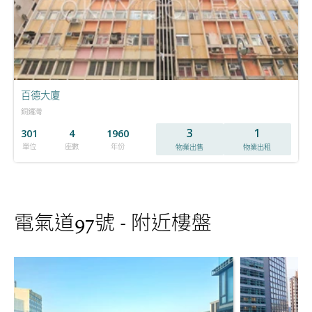
百德大廈
銅鑼灣
3
1
301
4
1960
單位
座數
年份
物業出售
物業出租
電氣道97號 - 附近樓盤