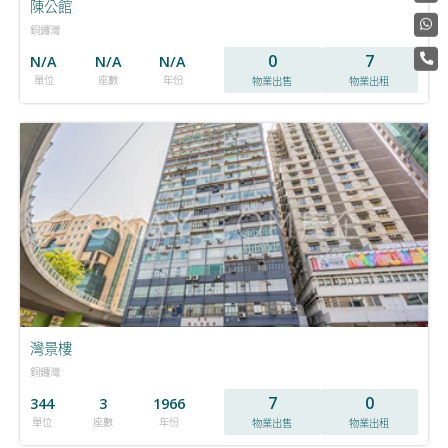
陳公館
銅鑼灣
0
7
N/A
N/A
N/A
單位
座數
年份
物業出售
物業出租
灣景樓
銅鑼灣
7
0
344
3
1966
單位
座數
年份
物業出售
物業出租