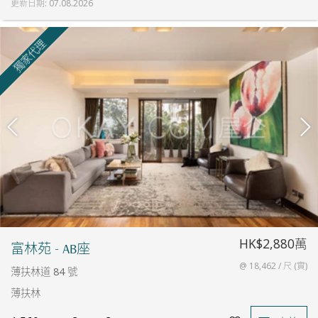
更新日期
:
07.08.2026
獨家代理
HK$2,880萬
富林苑 - AB座
@ 18,462 / 尺 (實)
薄扶林道 84 號
薄扶林