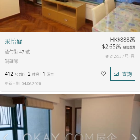
HK$888萬
采怡閣
$2.65萬
包管理費
渣甸街 47 號
@ 21,553 / 尺 (實)
銅鑼灣
412
2
1
查詢
尺
(
實
)
睡房
浴室
更新日期
:
04.06.2026