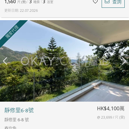
1,560
3
3
查詢
尺
(
實
)
睡房
浴室
更新日期
:
22.07.2026
獨家代理
HK$4,100萬
靜修里6-8號
@ 23,699 / 尺 (實)
靜修里 6-8 號
舂坎角