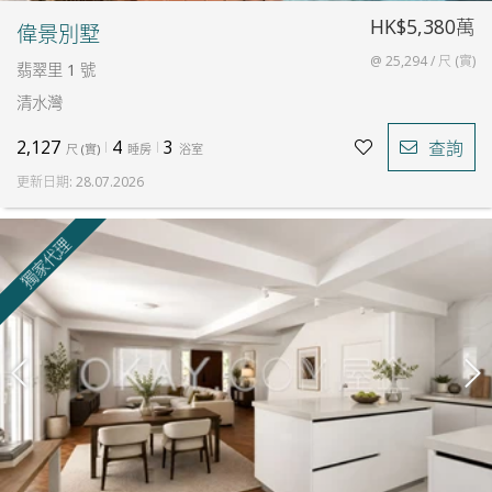
HK$5,380萬
偉景別墅
@ 25,294 / 尺 (實)
翡翠里 1 號
清水灣
2,127
4
3
查詢
尺
(
實
)
睡房
浴室
更新日期
:
28.07.2026
獨家代理