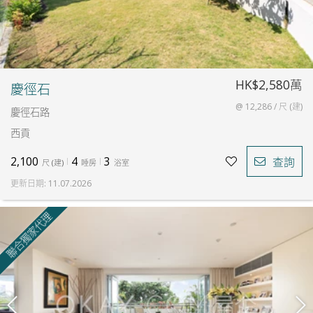
HK$2,580萬
慶徑石
@ 12,286 / 尺 (建)
慶徑石路
西貢
2,100
4
3
查詢
尺
(
建
)
睡房
浴室
更新日期
:
11.07.2026
聯合獨家代理