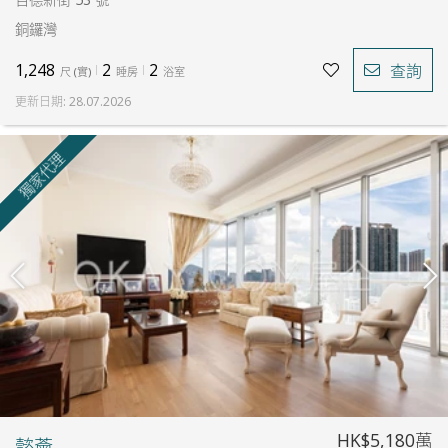
銅鑼灣
1,248
2
2
查詢
尺
(
實
)
睡房
浴室
更新日期
:
28.07.2026
獨家代理
HK$5,180萬
懿薈