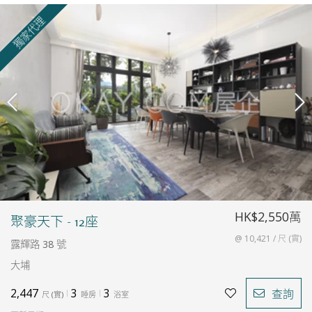
獨家代理
HK$2,550萬
聚豪天下 - 12座
@ 10,421 / 尺 (實)
露輝路 38 號
大埔
2,447
3
3
查詢
尺
(
實
)
睡房
浴室