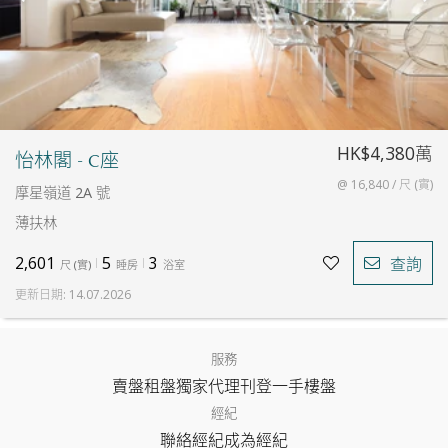
HK$4,380萬
怡林閣 - C座
@ 16,840 / 尺 (實)
摩星嶺道 2A 號
薄扶林
2,601
5
3
查詢
尺
(
實
)
睡房
浴室
更新日期
:
14.07.2026
服務
賣盤
租盤
獨家代理
刊登
一手樓盤
經紀
聯絡經紀
成為經紀