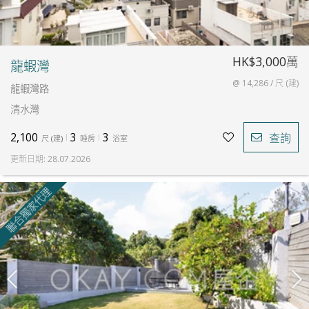
HK$3,000萬
龍蝦灣
@ 14,286 / 尺 (建)
龍蝦灣路
清水灣
2,100
3
3
查詢
尺
(
建
)
睡房
浴室
更新日期
:
28.07.2026
聯合獨家代理