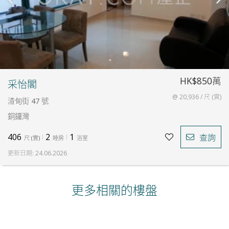
HK$850萬
采怡閣
@ 20,936 / 尺 (實)
渣甸街 47 號
銅鑼灣
406
2
1
查詢
尺
(
實
)
睡房
浴室
更新日期
:
24.06.2026
更多相關的樓盤