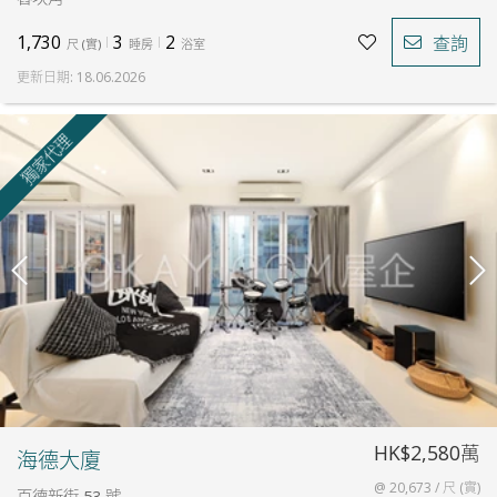
1,730
3
2
查詢
尺
(
實
)
睡房
浴室
更新日期
:
18.06.2026
獨家代理
HK$2,580萬
海德大廈
@ 20,673 / 尺 (實)
百德新街 53 號