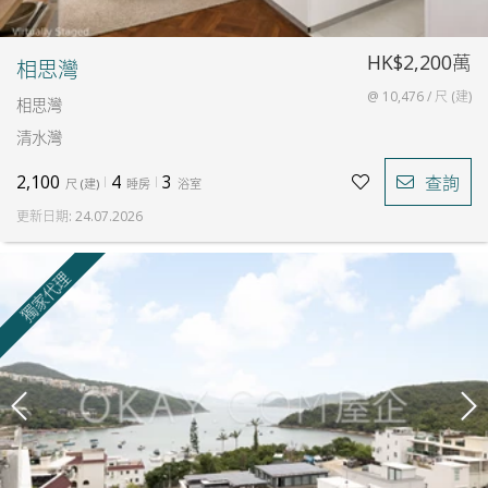
HK$2,200萬
相思灣
@ 10,476 / 尺 (建)
相思灣
清水灣
2,100
4
3
查詢
尺
(
建
)
睡房
浴室
更新日期
:
24.07.2026
獨家代理