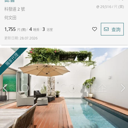
@ 29,516 / 尺 (實)
科發道 2 號
何文田
1,755
4
3
查詢
尺
(
實
)
睡房
浴室
更新日期
:
28.07.2026
獨家代理