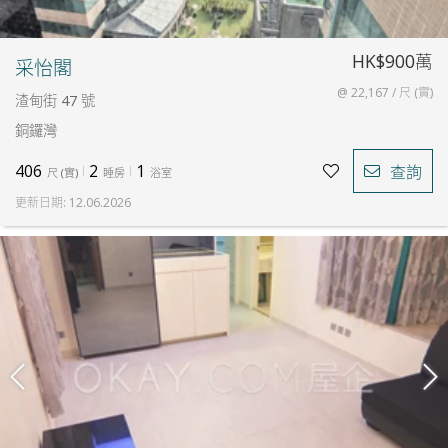
HK$900萬
采怡閣
@ 22,167 / 尺 (實)
渣甸街 47 號
銅鑼灣
406
2
1
查詢
尺
(
實
)
睡房
浴室
更新日期
:
12.06.2026