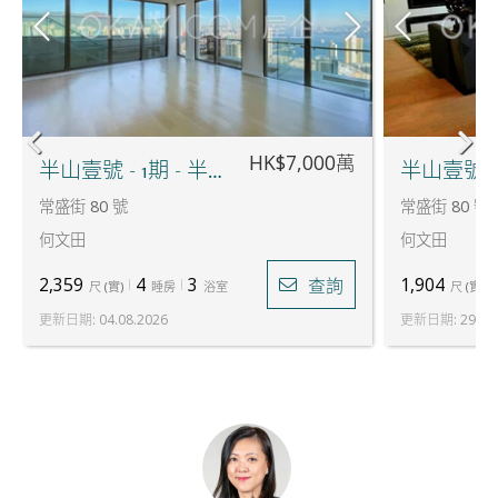
HK$7,000萬
半山壹號 - 1期 - 半山徑26號
常盛街 80 號
常盛街 80 號
何文田
何文田
2,359
4
3
1,904
查詢
尺
(
實
)
睡房
浴室
尺
(
實
)
更新日期
:
04.08.2026
更新日期
:
29.06