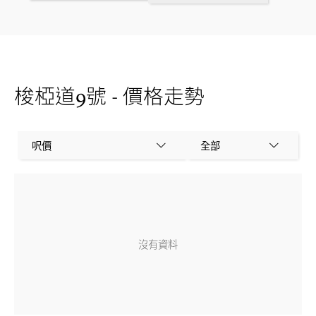
梭椏道9號 - 價格走勢
呎價
全部
沒有資料