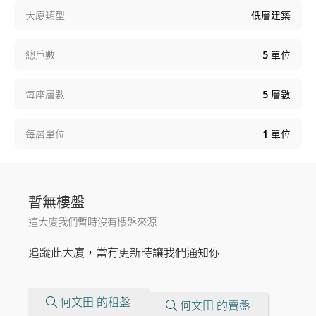
大廈類型
低層建築
總戶數
5
單位
每座層數
5
層數
每層單位
1
單位
暫無樓盤
這大廈我們暫時沒有樓盤來源
追蹤此大廈，當有更新時讓我們通知你
何文田 的租盤
何文田 的賣盤