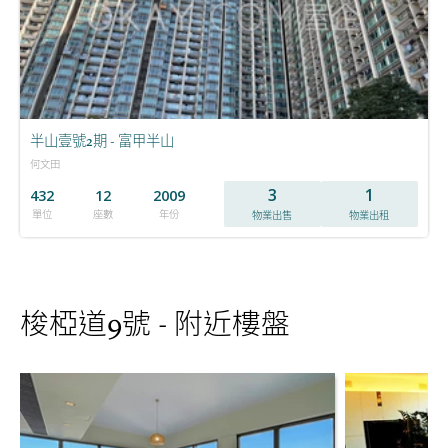
半山壹號2期 - 富甲半山
何文田
3
1
432
12
2009
單位
座數
年份
物業出售
物業出租
梭椏道9號 - 附近樓盤