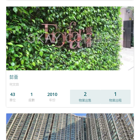
懿薈
何文田
2
1
43
1
2010
單位
座數
年份
物業出售
物業出租