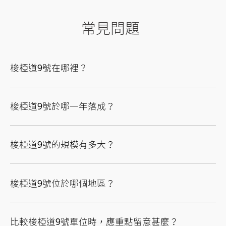
常見問題
梭椏道9號在哪裡？
梭椏道9號於哪一年落成？
梭椏道9號的規模有多大？
梭椏道9號位於哪個地區？
比較梭椏道9號單位時，應重點留意甚麼？