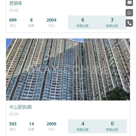
君頤峰
何文田
6
3
699
8
2004
單位
座數
年份
物業出售
物業出租
半山壹號1期
何文田
4
0
503
14
2009
單位
座數
年份
物業出售
物業出租