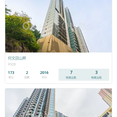
何文田山畔
何文田
7
3
173
2
2016
單位
座數
年份
物業出售
物業出租