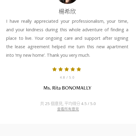
楊希欣
I have really appreciated your professionalism, your time,
and your kindness during this whole adventure of finding a
place to live. Your ongoing care and support after signing
the lease agreement helped me turn this new apartment
into ‘my new home’. Thank you very much.
4.8
/ 5.0
Ms. Rita BONOMALLY
共 25 個意見, 平均得分 4.5 / 5.0
查看所有意見