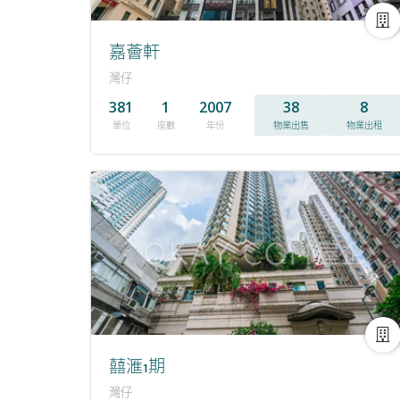
嘉薈軒
灣仔
381
1
2007
38
8
單位
座數
年份
物業出售
物業出租
囍滙1期
灣仔