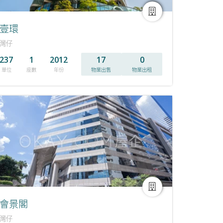
壹環
灣仔
237
1
2012
17
0
單位
座數
年份
物業出售
物業出租
會景閣
灣仔