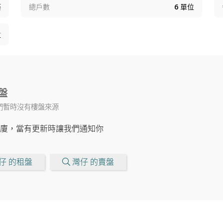
築
總戶數
6
單位
位
盤
們暫時沒有樓盤來源
廈，當有更新時讓我們通知你
仔 的租盤
灣仔 的賣盤