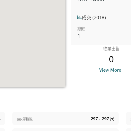
成交 (2018)
總數
1
物業出售
0
View More
年
面積範圍
297 - 297
尺