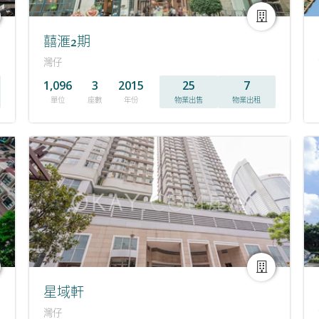
囍滙2期
灣仔
1,096
3
2015
25
7
單位
座數
年份
物業出售
物業出租
星域軒
灣仔