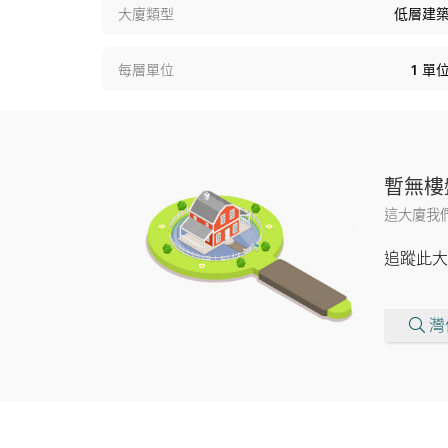
大廈類型
低層建
每層單位
1
單
暫無樓
這大廈我
追蹤此大
灣