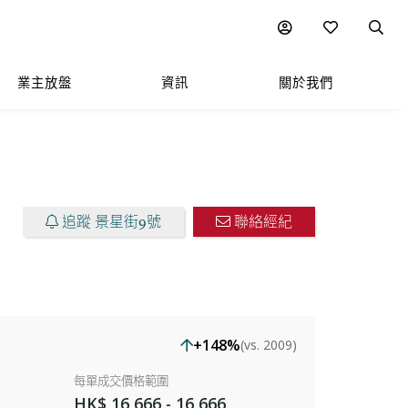
圖表
附近熱門項目
業主放盤
資訊
關於我們
追蹤 景星街9號
聯絡經紀
+148%
(vs. 2009)
每單成交價格範圍
HK$ 16,666 - 16,666