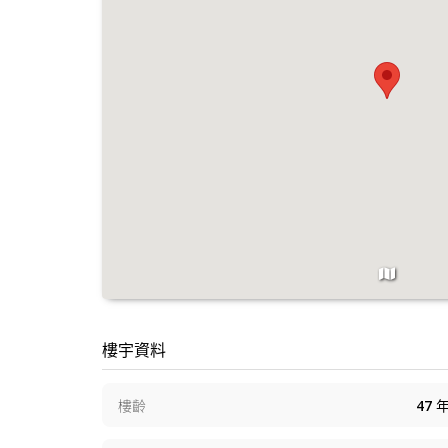
樓宇資料
樓齡
47