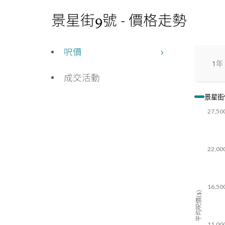
景星街9號 - 價格走勢
呎價
1年
成交活動
景星街
27,50
22,00
16,50
平均呎價($)
11,00