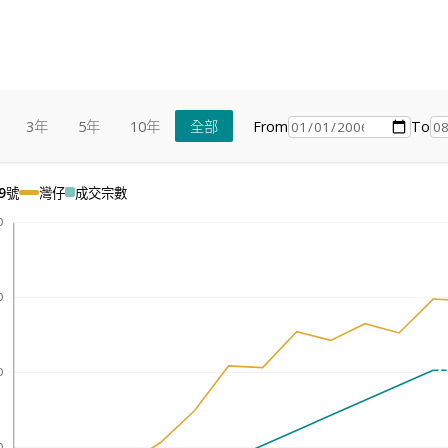
From
To
3年
5年
10年
全部
9號
灣仔
成交宗數
0
0
0
0