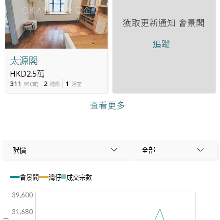
獲取更新通知
會景閣
追蹤
太源閣
HKD2.5萬
311
2
1
呎
(
實
)
睡房
浴室
查看更多
呎價
全部
會景閣
灣仔
成交宗數
39,600
31,680