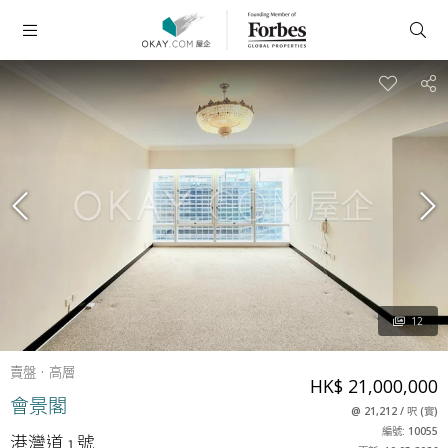
12
賣盤
高層
HK$ 21,000,000
會景閣
@
21,212
/
呎
(
實
)
編號: 10055
港灣道 1 號