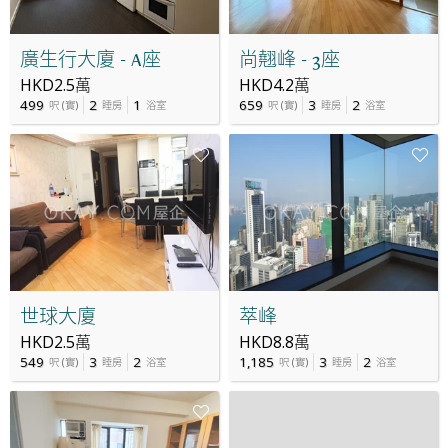
廣生行大廈 - A座
尚翹峰 - 3座
HKD2.5萬
HKD4.2萬
499
2
1
659
3
2
呎
(
實
)
睡房
浴室
呎
(
實
)
睡房
浴室
世球大廈
萃峰
HKD2.5萬
HKD8.8萬
549
3
2
1,185
3
2
呎
(
實
)
睡房
浴室
呎
(
實
)
睡房
浴室