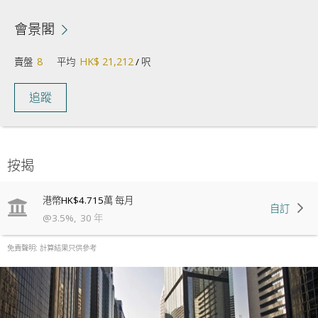
會景閣
8
HK$ 21,212
賣盤
平均
/ 呎
追蹤
按揭
港幣
HK$4.715萬
每月
自訂
@
3.5
%
,
30
年
免責聲明: 計算結果只供參考