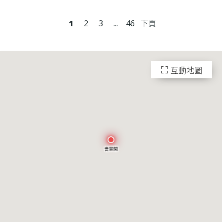
1
2
3
...
46
下頁
互動地圖
會景閣