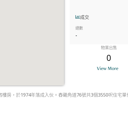
成交
總數
-
物業出售
0
View More
樓房，於1974年落成入伙。舂磡角道76號共3個3550呎住宅