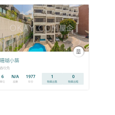
珊瑚小築
舂坎角
6
N/A
1977
1
0
單位
座數
年份
物業出售
物業出租