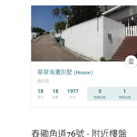
華翠海灘別墅 (House)
舂坎角
18
18
1977
0
1
單位
座數
年份
物業出售
物業出租
舂磡角道76號 - 附近樓盤