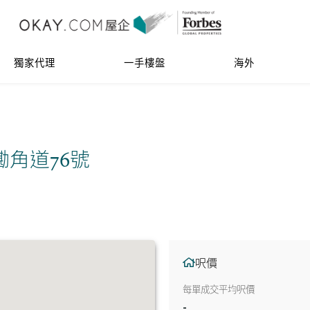
獨家代理
一手樓盤
海外
 舂磡角道76號
呎價
每單成交平均呎價
-