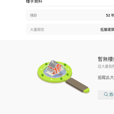
樓宇資料
樓齡
52
大廈類型
低層建
暫無樓
這大廈我
追蹤此大
舂