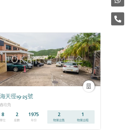
海天徑19-25號
舂坎角
8
2
1975
2
1
單位
座數
年份
物業出售
物業出租