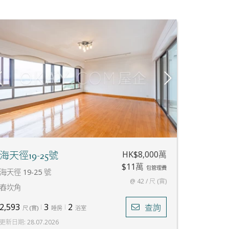
HK$8,000萬
海天徑19-25號
$11萬
包管理費
海天徑 19-25 號
@ 42 / 尺 (實)
舂坎角
2,593
3
2
查詢
尺
(
實
)
睡房
浴室
更新日期
:
28.07.2026