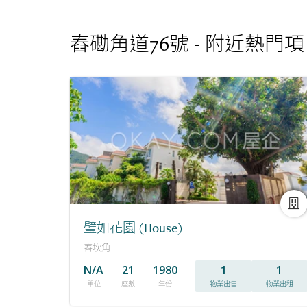
舂磡角道76號 - 附近熱門
璧如花園 (House)
舂坎角
N/A
21
1980
1
1
單位
座數
年份
物業出售
物業出租