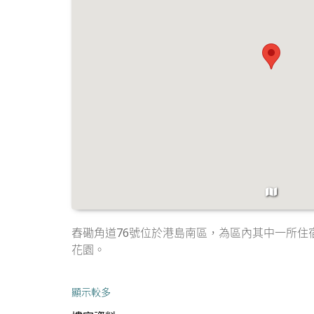
舂磡角道76號位於港島南區，為區內其中一所住宿
花園。
顯示較多