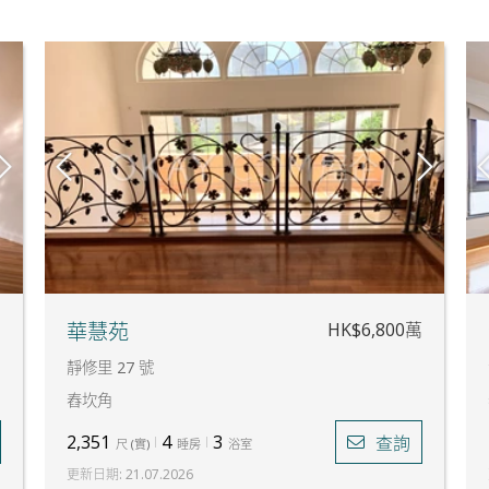
萬
HK$6,800萬
華慧苑
靜修里 27 號
舂坎角
2,351
4
3
查詢
尺
(
實
)
睡房
浴室
更新日期
:
21.07.2026