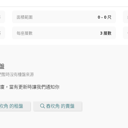
年
面積範圍
0 - 0
尺
築
每座層數
3
層數
盤
們暫時沒有樓盤來源
廈，當有更新時讓我們通知你
坎角 的租盤
舂坎角 的賣盤