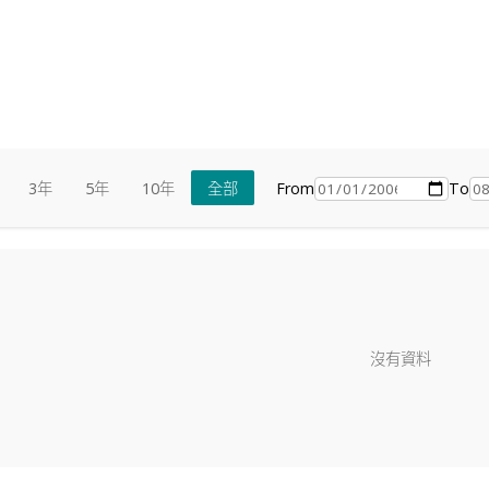
From
To
3年
5年
10年
全部
沒有資料