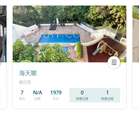
海天閣
舂坎角
7
N/A
1979
0
1
單位
座數
年份
物業出售
物業出租