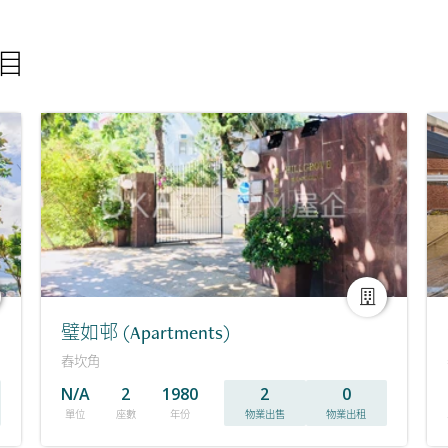
項目
璧如邨 (Apartments)
舂坎角
N/A
2
1980
2
0
單位
座數
年份
物業出售
物業出租