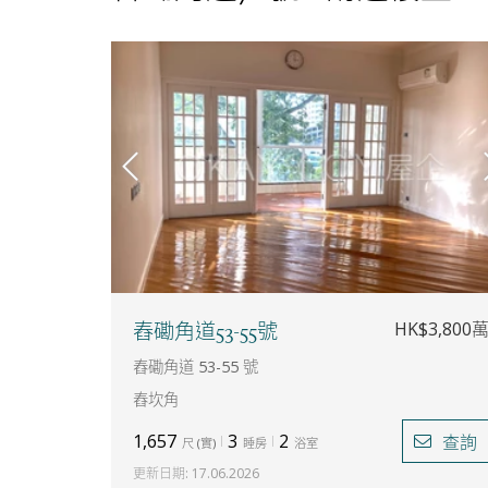
HK$3,800
舂磡角道53-55號
舂磡角道 53-55 號
舂坎角
1,657
3
2
查詢
尺
(
實
)
睡房
浴室
更新日期
:
17.06.2026