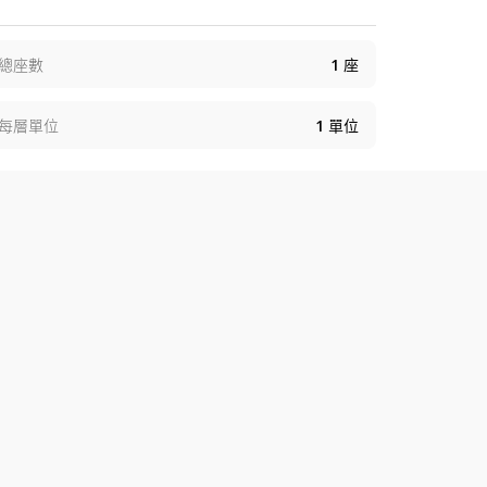
總座數
1
座
每層單位
1
單位