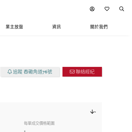
圖表
附近熱門項目
業主放盤
資訊
關於我們
追蹤 舂磡角道76號
聯絡經紀
-
每單成交價格範圍
-