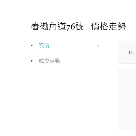
舂磡角道76號 - 價格走勢
呎價
1年
成交活動