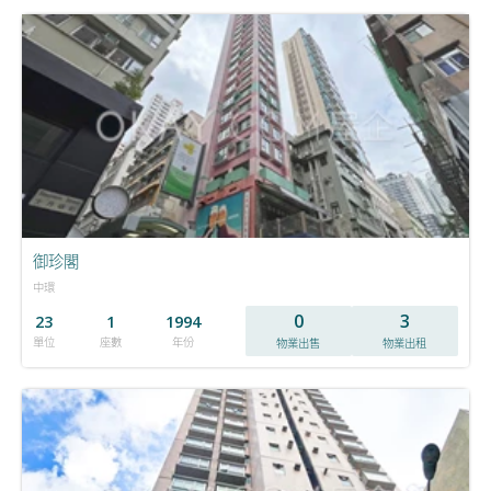
御珍閣
中環
0
3
23
1
1994
單位
座數
年份
物業出售
物業出租