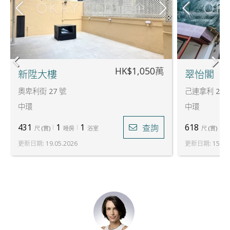
HK$1,050萬
新陞大樓
翠怡閣
奧卑利街 27 號
己連拿利 2 號
中環
中環
431
1
1
618
2
查詢
尺
(
實
)
睡房
浴室
尺
(
實
)
更新日期
:
19.05.2026
更新日期
:
15.07