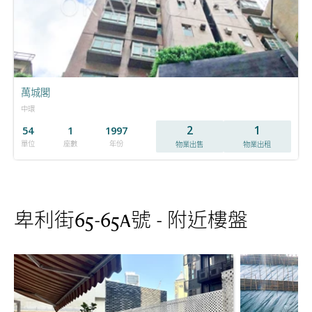
萬城閣
中環
2
1
54
1
1997
單位
座數
年份
物業出售
物業出租
卑利街65-65A號 - 附近樓盤