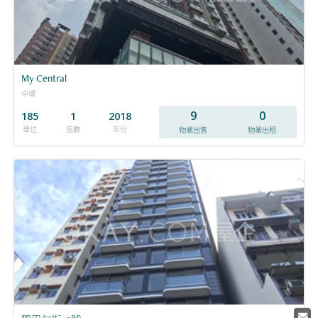
My Central
中環
9
0
185
1
2018
單位
座數
年份
物業出售
物業出租