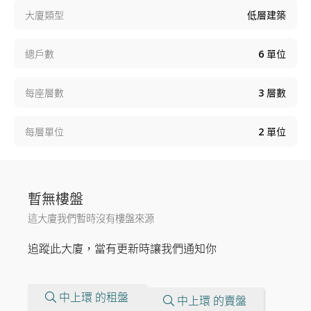
大廈類型
低層建築
總戶數
6
單位
每座層數
3
層數
每層單位
2
單位
暫無樓盤
這大廈我們暫時沒有樓盤來源
追蹤此大廈，當有更新時讓我們通知你
中上環 的租盤
中上環 的賣盤