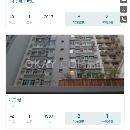
鴨巴甸街28號
中環
3
2
40
1
2017
單位
座數
年份
物業出售
物業出租
兆景閣
中環
2
1
42
1
1987
單位
座數
年份
物業出售
物業出租