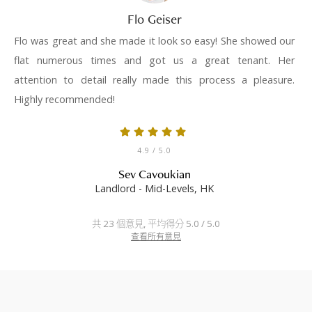
Flo Geiser
Flo was great and she made it look so easy! She showed our
flat numerous times and got us a great tenant. Her
attention to detail really made this process a pleasure.
Highly recommended!
4.9
/ 5.0
Sev Cavoukian
Landlord - Mid-Levels, HK
共 23 個意見, 平均得分 5.0 / 5.0
查看所有意見