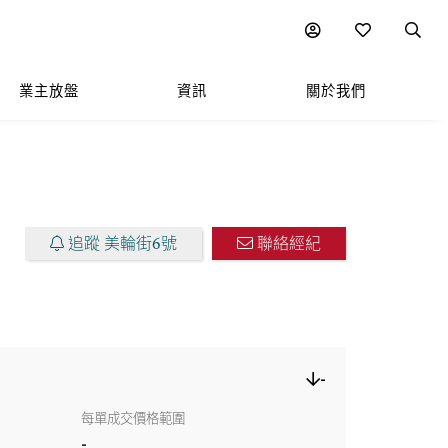
圖表
附近熱門項目
業主放盤
資訊
關於我們
追蹤 美輪街6號
聯絡經紀
-
每單成交價格範圍
-