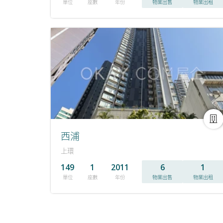
單位
座數
年份
物業出售
物業出租
西浦
上環
149
1
2011
6
1
單位
座數
年份
物業出售
物業出租