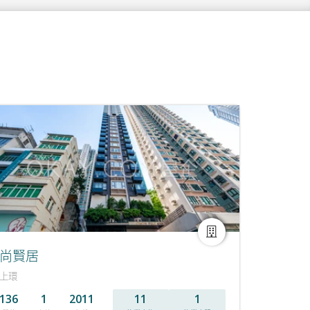
尚賢居
上環
136
1
2011
11
1