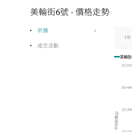
美輪街6號 - 價格走勢
呎價
1年
成交活動
美輪街
25,55
20,44
15,33
平均呎價($)
10,22