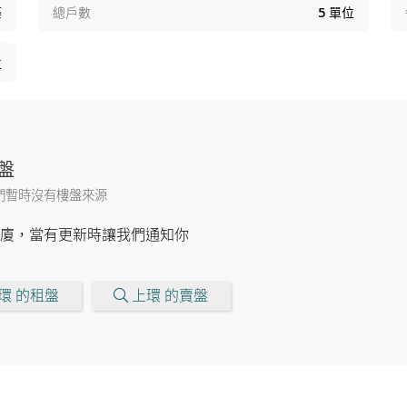
築
總戶數
5
單位
位
盤
們暫時沒有樓盤來源
廈，當有更新時讓我們通知你
環 的租盤
上環 的賣盤