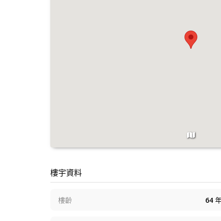
樓宇資料
樓齡
64