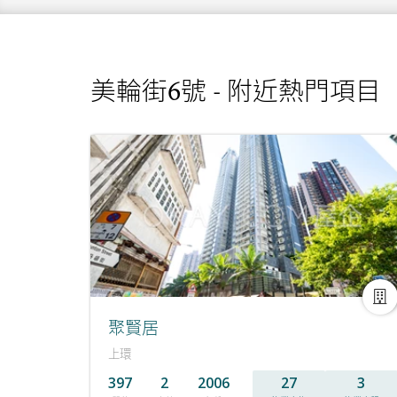
美輪街6號 - 附近熱門項目
聚賢居
上環
397
2
2006
27
3