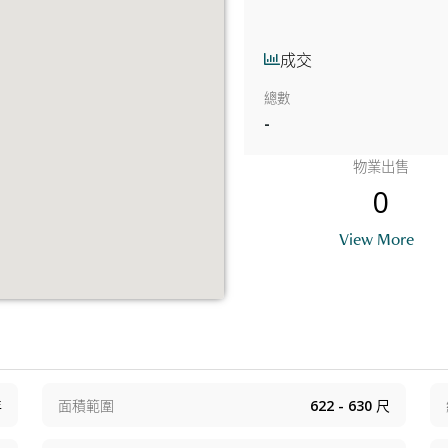
成交
總數
-
物業出售
0
View More
年
面積範圍
622 - 630
尺