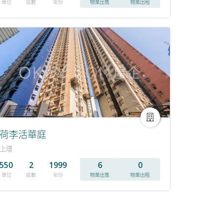
單位
座數
年份
物業出售
物業出租
荷李活華庭
上環
550
2
1999
6
0
單位
座數
年份
物業出售
物業出租