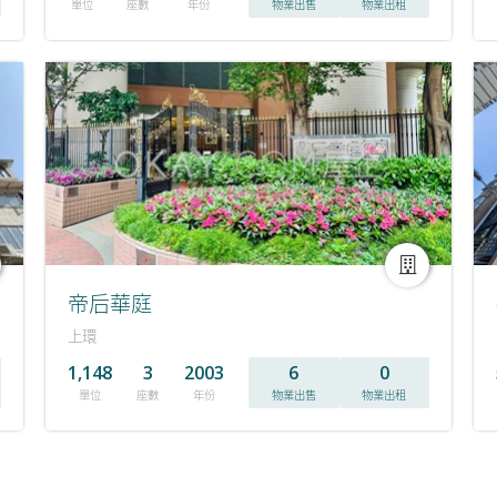
單位
座數
年份
物業出售
物業出租
帝后華庭
上環
1,148
3
2003
6
0
單位
座數
年份
物業出售
物業出租