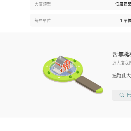
大廈類型
低層建
每層單位
1
單
暫無樓
這大廈我
追蹤此大
上