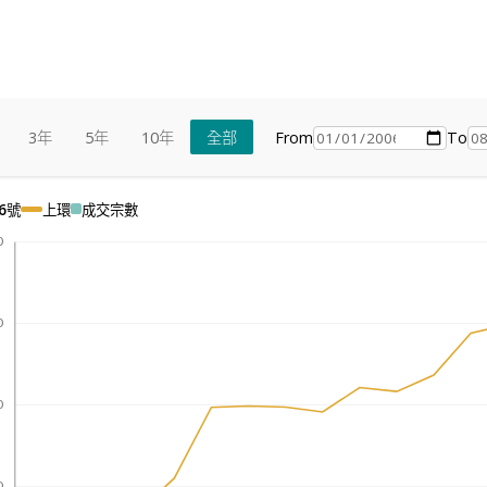
From
To
3年
5年
10年
全部
6號
上環
成交宗數
0
0
0
0