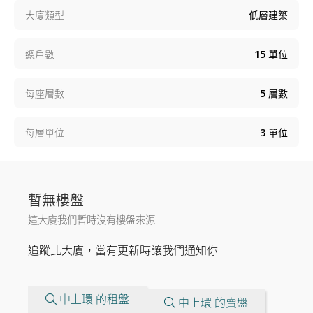
大廈類型
低層建築
總戶數
15
單位
每座層數
5
層數
每層單位
3
單位
暫無樓盤
這大廈我們暫時沒有樓盤來源
追蹤此大廈，當有更新時讓我們通知你
中上環 的租盤
中上環 的賣盤