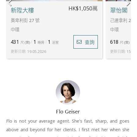
HK$1,050萬
新陞大樓
翠怡閣
奧卑利街 27 號
己連拿利 2 號
中環
中環
431
1
1
618
2
查詢
尺
(
實
)
睡房
浴室
尺
(
實
)
更新日期
:
19.05.2026
更新日期
:
15.07
Flo Geiser
Flo is not your average agent. She's fast, sharp, and goes
above and beyond for her clients. I first met her when she