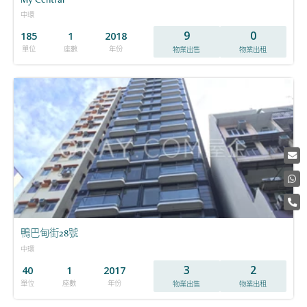
中環
9
0
185
1
2018
單位
座數
年份
物業出售
物業出租
鴨巴甸街28號
中環
3
2
40
1
2017
單位
座數
年份
物業出售
物業出租