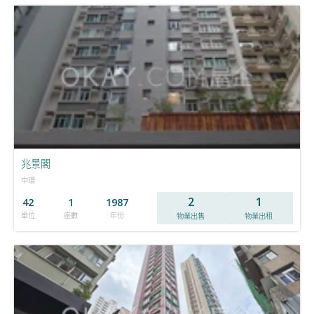
兆景閣
中環
2
1
42
1
1987
單位
座數
年份
物業出售
物業出租