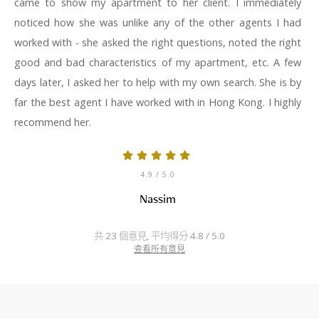
came to show my apartment to her client. I immediately
noticed how she was unlike any of the other agents I had
worked with - she asked the right questions, noted the right
good and bad characteristics of my apartment, etc. A few
days later, I asked her to help with my own search. She is by
far the best agent I have worked with in Hong Kong. I highly
recommend her.
4.9
/ 5.0
Nassim
共 23 個意見, 平均得分 4.8 / 5.0
查看所有意見