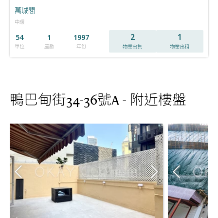
萬城閣
中環
2
1
54
1
1997
單位
座數
年份
物業出售
物業出租
鴨巴甸街34-36號A - 附近樓盤