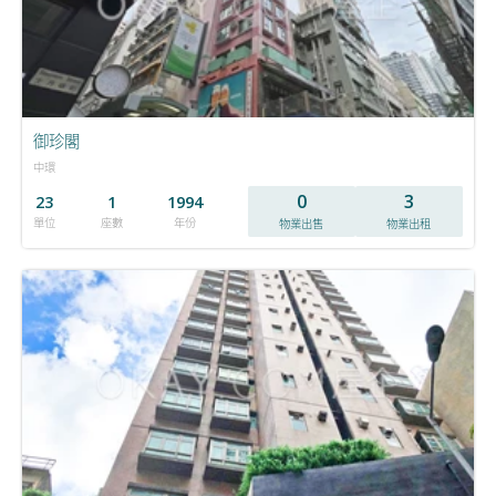
御珍閣
中環
0
3
23
1
1994
單位
座數
年份
物業出售
物業出租