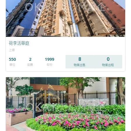
荷李活華庭
上環
8
0
550
2
1999
單位
座數
年份
物業出售
物業出租