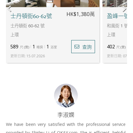
HK$1,380萬
士丹頓街60-62號
盈峰一號
士丹頓街 60-62 號
和風街 1 號
上環
上環
589
1
1
402
1
查詢
尺
(
實
)
睡房
浴室
尺
(
實
)
更新日期
:
15.07.2026
更新日期
:
07.07
李淑嫻
We have been very satisfied with the professional service
provided by Shirley Li of OKAY.com. She is efficient, helpful