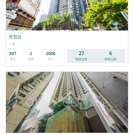
聚賢居
上環
27
6
397
2
2006
單位
座數
年份
物業出售
物業出租