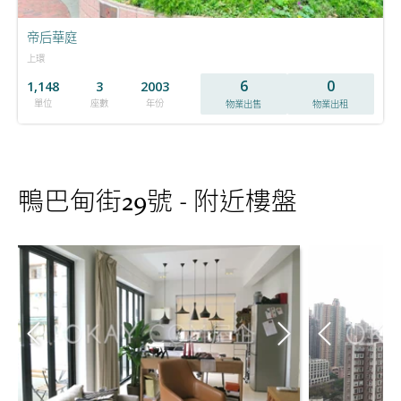
帝后華庭
上環
6
0
1,148
3
2003
單位
座數
年份
物業出售
物業出租
鴨巴甸街29號 - 附近樓盤