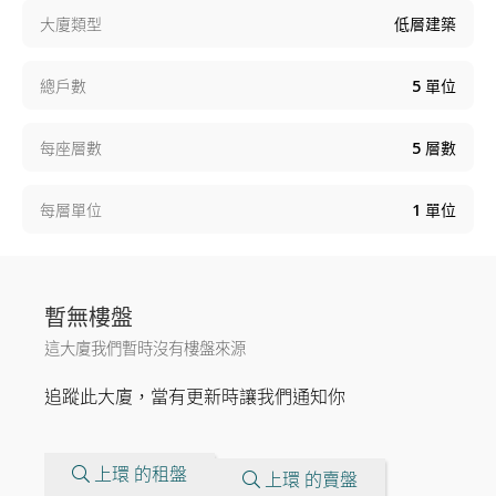
大廈類型
低層建築
總戶數
5
單位
每座層數
5
層數
每層單位
1
單位
暫無樓盤
這大廈我們暫時沒有樓盤來源
追蹤此大廈，當有更新時讓我們通知你
上環 的租盤
上環 的賣盤