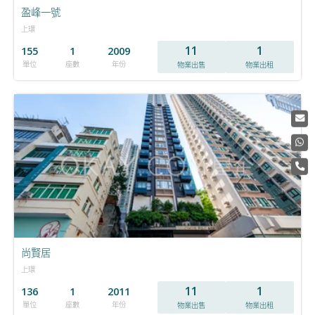
盈峰一號
上環
11
1
155
1
2009
單位
座數
年份
物業出售
物業出租
尚賢居
上環
11
1
136
1
2011
單位
座數
年份
物業出售
物業出租