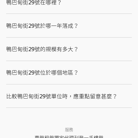
鴨巴甸街29號在哪裡？
鴨巴甸街29號於哪一年落成？
鴨巴甸街29號的規模有多大？
鴨巴甸街29號位於哪個地區？
比較鴨巴甸街29號單位時，應重點留意甚麼？
服務
賣盤
租盤
獨家代理
刊登
一手樓盤