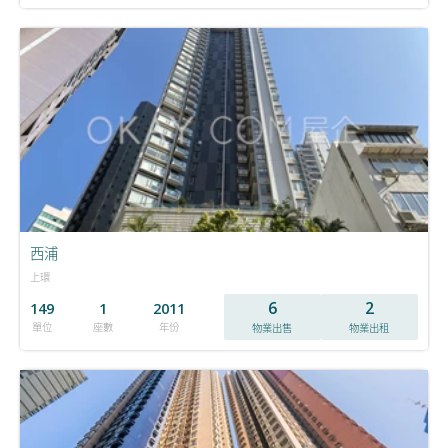
西浦
上環
6
2
149
1
2011
單位
座數
年份
物業出售
物業出租