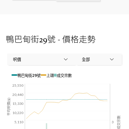
鴨巴甸街29號 - 價格走勢
呎價
全部
鴨巴甸街29號
上環
成交宗數
25,550
20,440
平均呎價($)
15,330
10,220
成交宗數
5,110
3