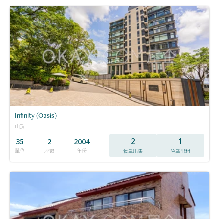
Infinity (Oasis)
山頂
2
1
35
2
2004
單位
座數
年份
物業出售
物業出租