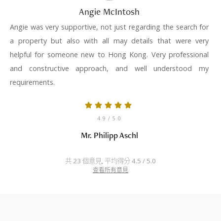
Angie McIntosh
Angie was very supportive, not just regarding the search for
a property but also with all may details that were very
helpful for someone new to Hong Kong. Very professional
and constructive approach, and well understood my
requirements.
4.9
/ 5.0
Mr. Philipp Aschl
共 23 個意見, 平均得分 4.5 / 5.0
查看所有意見