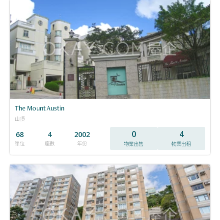
The Mount Austin
山頂
0
4
68
4
2002
單位
座數
年份
物業出售
物業出租