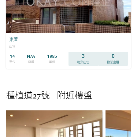
東蘆
山頂
3
0
14
N/A
1985
單位
座數
年份
物業出售
物業出租
種植道27號 - 附近樓盤