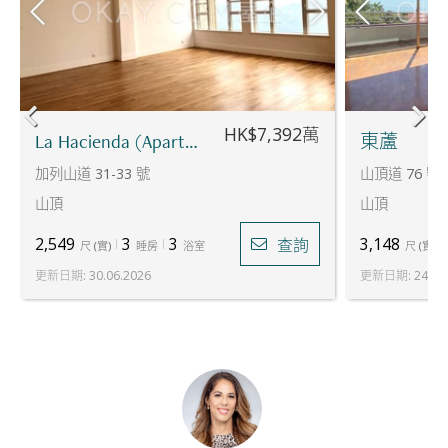
HK$7,392萬
La Hacienda (Apartments) - B座
東蘆
加列山道 31-33 號
山頂道 76 號
山頂
山頂
2,549
3
3
3,148
查詢
尺
(
實
)
睡房
浴室
尺
(
實
)
更新日期
:
30.06.2026
更新日期
:
24.07