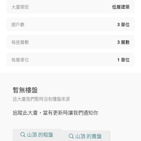
大廈類型
低層建築
總戶數
3
單位
每座層數
3
層數
每層單位
1
單位
暫無樓盤
這大廈我們暫時沒有樓盤來源
追蹤此大廈，當有更新時讓我們通知你
山頂 的租盤
山頂 的賣盤