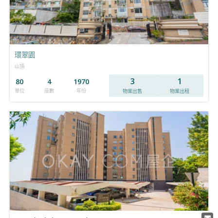
環翠園
山頂
3
1
80
4
1970
單位
座數
年份
物業出售
物業出租