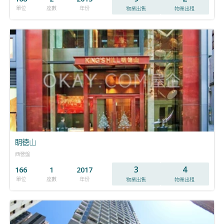
單位
座數
年份
物業出售
物業出租
眀徳山
西營盤
3
4
166
1
2017
單位
座數
年份
物業出售
物業出租