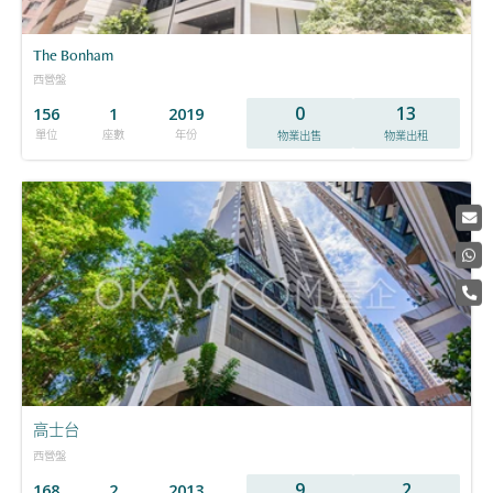
The Bonham
西營盤
0
13
156
1
2019
單位
座數
年份
物業出售
物業出租
高士台
西營盤
9
2
168
2
2013