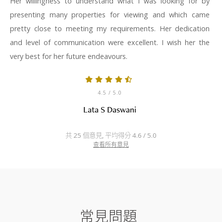
Her willingness to understand what I was looking for by
presenting many properties for viewing and which came
pretty close to meeting my requirements. Her dedication
and level of communication were excellent. I wish her the
very best for her future endeavours.
4.5
/ 5.0
Lata S Daswani
共 25 個意見, 平均得分 4.6 / 5.0
查看所有意見
常見問題