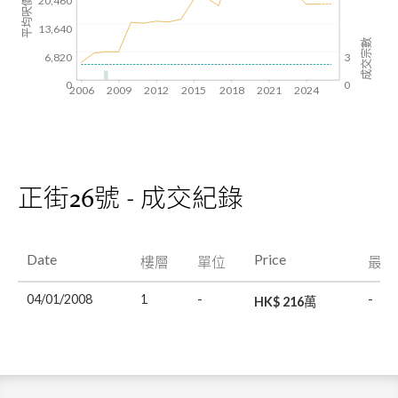
平均呎價($)
20,460
13,640
成交宗數
6,820
3
0
0
2006
2009
2012
2015
2018
2021
2024
正街26號 - 成交紀錄
Date
Price
樓層
單位
最後
04/01/2008
1
-
-
HK$ 216萬