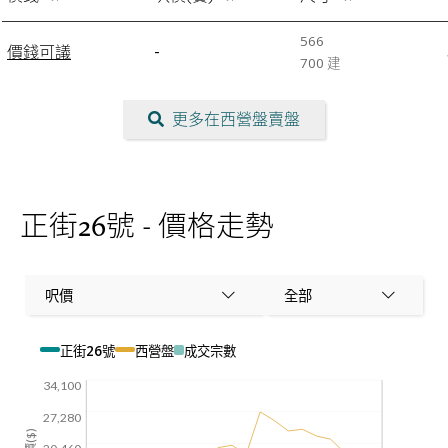
566
-
價錢可議
700
建
更多在西營盤賣盤
正街26號 - 價格走勢
呎價
全部
正街26號
西營盤
成交宗數
34,100
27,280