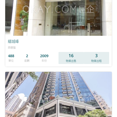
縉城峰
西營盤
16
3
488
2
2009
單位
座數
年份
物業出售
物業出租