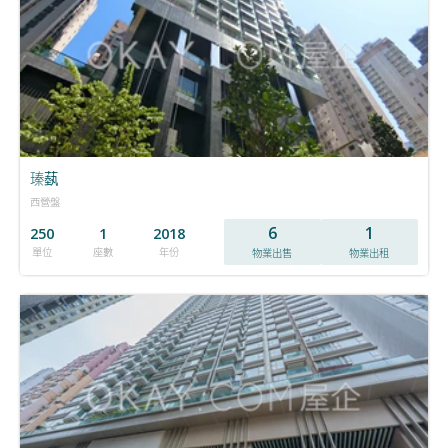
瑧蓺
西營盤
6
1
250
1
2018
單位
座數
年份
物業出售
物業出租