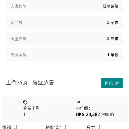
大廈類型
低層建築
總戶數
5
單位
每座層數
5
層數
每層單位
1
單位
正街26號 - 樓盤放售
物業出售
物業出售
:
中位價
:
1
HK$ 24,382
呎價(實)
價錢
呎價(實)
尺寸