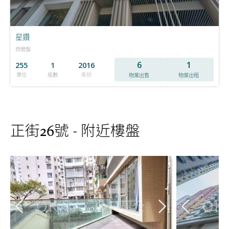
星鑽
西營盤
6
1
255
1
2016
單位
座數
年份
物業出售
物業出租
正街26號 - 附近樓盤