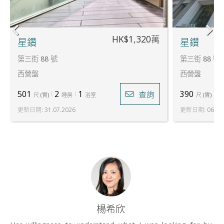
HK$1,320萬
星鑽
星鑽
第三街 88 號
第三街 88 號
西營盤
西營盤
501
2
1
390
1
查詢
尺
(
實
)
睡房
浴室
尺
(
實
)
更新日期
:
31.07.2026
更新日期
:
06.08
楊希欣